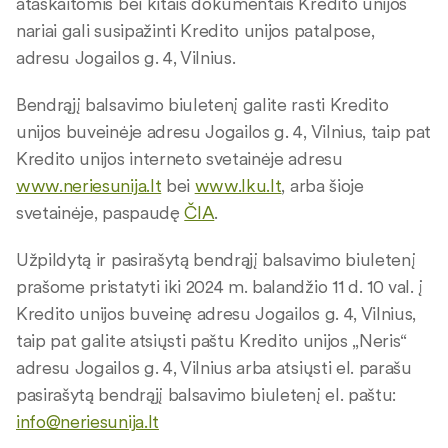
ataskaitomis bei kitais dokumentais Kredito unijos
nariai gali susipažinti Kredito unijos patalpose,
adresu Jogailos g. 4, Vilnius.
Bendrąjį balsavimo biuletenį galite rasti Kredito
unijos buveinėje adresu Jogailos g. 4, Vilnius, taip pat
Kredito unijos interneto svetainėje adresu
www.neriesunija.lt
bei
www.lku.lt
, arba šioje
svetainėje, paspaudę
ČIA
.
Užpildytą ir pasirašytą bendrąjį balsavimo biuletenį
prašome pristatyti iki 2024 m. balandžio 11 d. 10 val. į
Kredito unijos buveinę adresu Jogailos g. 4, Vilnius,
taip pat galite atsiųsti paštu Kredito unijos „Neris“
adresu Jogailos g. 4, Vilnius arba atsiųsti el. parašu
pasirašytą bendrąjį balsavimo biuletenį el. paštu:
info@neriesunija.lt