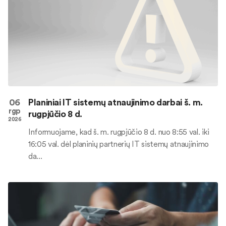
06
Planiniai IT sistemų atnaujinimo darbai š. m.
rgp
rugpjūčio 8 d.
2026
Informuojame, kad š. m. rugpjūčio 8 d. nuo 8:55 val. iki
16:05 val. dėl planinių partnerių IT sistemų atnaujinimo
da...