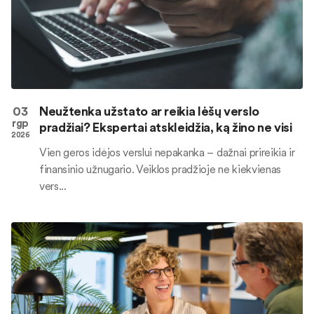
03
Neužtenka užstato ar reikia lėšų verslo
rgp
pradžiai? Ekspertai atskleidžia, ką žino ne visi
2026
Vien geros idėjos verslui nepakanka – dažnai prireikia ir
finansinio užnugario. Veiklos pradžioje ne kiekvienas
vers...