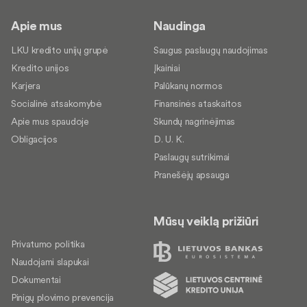
Apie mus
Naudinga
LKU kredito unijų grupė
Saugus paslaugų naudojimas
Kredito unijos
Įkainiai
Karjera
Palūkanų normos
Socialinė atsakomybė
Finansinės ataskaitos
Apie mus spaudoje
Skundų nagrinėjimas
Obligacijos
D. U. K.
Paslaugų sutrikimai
Pranešėjų apsauga
Mūsų veiklą prižiūri
Privatumo politika
Naudojami slapukai
Dokumentai
Pinigų plovimo prevencija