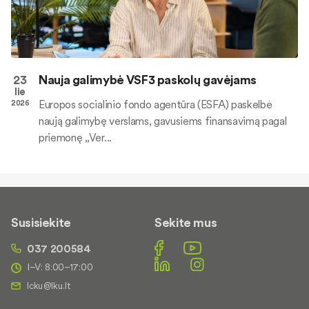
23
Nauja galimybė VSF3 paskolų gavėjams
lie
Europos socialinio fondo agentūra (ESFA) paskelbė
2026
naują galimybę verslams, gavusiems finansavimą pagal
priemonę „Ver...
Susisiekite
Sekite mus
037 200584
I–V: 8:00–17:00