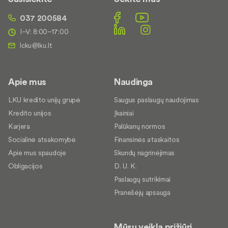
037 200584
I–V: 8:00–17:00
Apie mus
Naudinga
LKU kredito unijų grupė
Saugus paslaugų naudojimas
Kredito unijos
Įkainiai
Karjera
Palūkanų normos
Socialinė atsakomybė
Finansinės ataskaitos
Apie mus spaudoje
Skundų nagrinėjimas
Obligacijos
D. U. K.
Paslaugų sutrikimai
Pranešėjų apsauga
Mūsų veiklą prižiūri