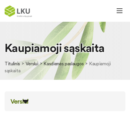
Kaupiamoji sąskaita
Titulinis
Verslui
Kasdienės paslaugos
Kaupiamoji
sąskaita
Verslui