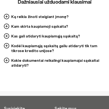
Dažniausiai užduodami klausimai
Ką reikia žinoti steigiant įmonę?
Kam skirta kaupiamoji sąskaita?
Kas gali atidaryti kaupiamąją sąskaitą?
Kodėl kaupiamąją sąskaitą galiu atidaryti tik tam
tikrose kredito unijose?
Kokie dokumentai reikalingi kaupiamajai sąskaitai
atidaryti?
Susisiekite
Sekite mus