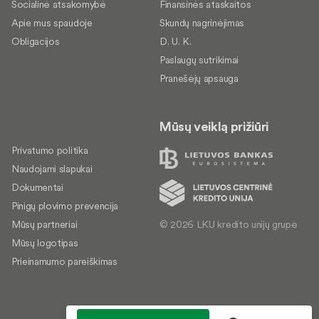
Socialinė atsakomybė
Finansinės ataskaitos
Apie mus spaudoje
Skundų nagrinėjimas
Obligacijos
D. U. K.
Paslaugų sutrikimai
Pranešėjų apsauga
Mūsų veiklą prižiūri
Privatumo politika
Naudojami slapukai
Dokumentai
Pinigų plovimo prevencija
© 2026 LKU kredito unijų grupė
Mūsų partneriai
Mūsų logotipas
Prieinamumo pareiškimas