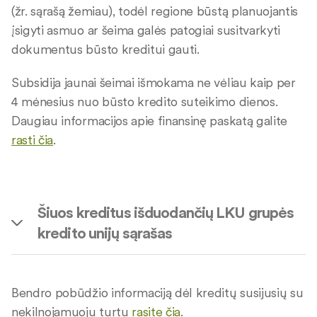
(žr. sąrašą žemiau), todėl regione būstą planuojantis
įsigyti asmuo ar šeima galės patogiai susitvarkyti
dokumentus būsto kreditui gauti.
Subsidija jaunai šeimai išmokama ne vėliau kaip per
4 mėnesius nuo būsto kredito suteikimo dienos.
Daugiau informacijos apie finansinę paskatą galite
rasti čia
.
Šiuos kreditus išduodančių LKU grupės
kredito unijų sąrašas
Bendro pobūdžio informaciją dėl kreditų susijusių su
nekilnojamuoju turtu
rasite čia
.