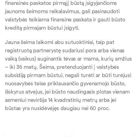
finansinės paskatos pirmąjį būstą įsigyjančioms
jaunoms šeimoms reikalavimus, gali pasinaudoti
valstybės teikiama finansine paskata ir gauti būsto
kreditą pirmajam būstui įsigyti.
Jauna šeima laikomi abu sutuoktiniai, taip pat
registruotą partnerystę sudariusi pora arba vienas
vaiką (vaikus) auginantis tėvas ar mama, kurių amžius
– iki 36 metų. Šeima, pretenduojanti į valstybės
subsidiją pirmam būstui, negali turėti ar būti turėjusi
nuosavybės teise priklausančio gyvenamojo būsto,
išskyrus atvejus, jei būsto naudingasis plotas vienam
asmeniui neviršija 14 kvadratinių metrų arba jei
būstas yra nusidėvėjęs daugiau nei 60 proc.