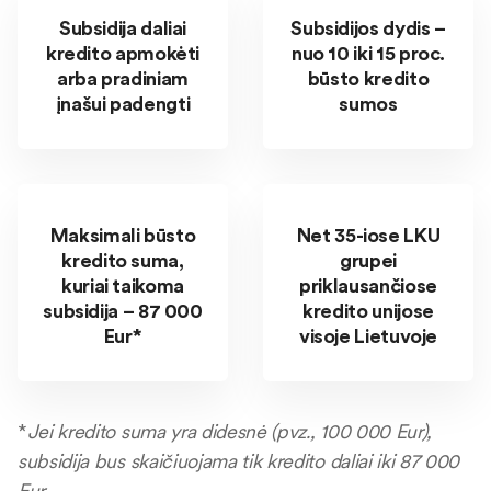
Subsidija daliai
Subsidijos dydis –
kredito apmokėti
nuo 10 iki 15 proc.
arba pradiniam
būsto kredito
įnašui padengti
sumos
Maksimali būsto
Net 35-iose LKU
kredito suma,
grupei
kuriai taikoma
priklausančiose
subsidija – 87 000
kredito unijose
Eur*
visoje Lietuvoje
*
Jei kredito suma yra didesnė (pvz., 100 000 Eur),
subsidija bus skaičiuojama tik kredito daliai iki 87 000
Eur
.