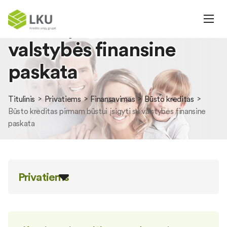
Būsto kreditas pirmam
būstui įsigyti su
valstybės finansine
paskata
Titulinis
Privatiems
Finansavimas
Būsto kreditas
Būsto kreditas pirmam būstui įsigyti su valstybės finansine
paskata
Privatiems