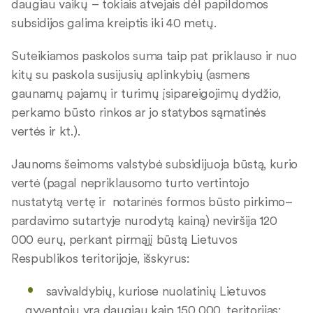
daugiau vaikų – tokiais atvejais dėl papildomos
subsidijos galima kreiptis iki 40 metų.
Suteikiamos paskolos suma taip pat priklauso ir nuo
kitų su paskola susijusių aplinkybių (asmens
gaunamų pajamų ir turimų įsipareigojimų dydžio,
perkamo būsto rinkos ar jo statybos sąmatinės
vertės ir kt.).
Jaunoms šeimoms valstybė subsidijuoja būstą, kurio
vertė (pagal nepriklausomo turto vertintojo
nustatytą vertę ir notarinės formos būsto pirkimo–
pardavimo sutartyje nurodytą kainą) neviršija 120
000 eurų, perkant pirmąjį būstą Lietuvos
Respublikos teritorijoje, išskyrus:
savivaldybių, kuriose nuolatinių Lietuvos
gyventojų yra daugiau kaip 150 000, teritorijas;