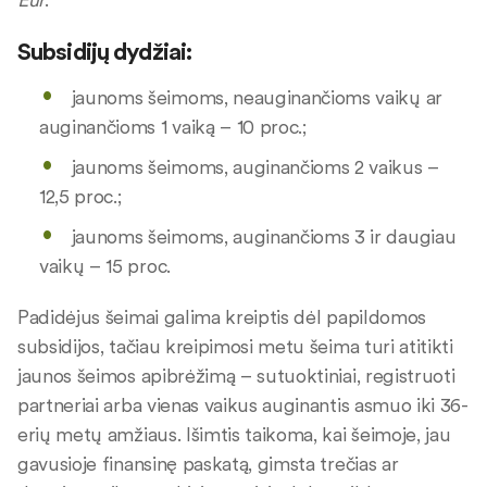
Subsidijų dydžiai:
jaunoms šeimoms, neauginančioms vaikų ar
auginančioms 1 vaiką – 10 proc.;
jaunoms šeimoms, auginančioms 2 vaikus –
12,5 proc.;
jaunoms šeimoms, auginančioms 3 ir daugiau
vaikų – 15 proc.
Padidėjus šeimai galima kreiptis dėl papildomos
subsidijos, tačiau kreipimosi metu šeima turi atitikti
jaunos šeimos apibrėžimą – sutuoktiniai, registruoti
partneriai arba vienas vaikus auginantis asmuo iki 36-
erių metų amžiaus. Išimtis taikoma, kai šeimoje, jau
gavusioje finansinę paskatą, gimsta trečias ar