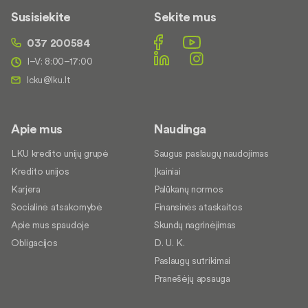
Susisiekite
Sekite mus
037 200584
I–V: 8:00–17:00
Apie mus
Naudinga
LKU kredito unijų grupė
Saugus paslaugų naudojimas
Kredito unijos
Įkainiai
Karjera
Palūkanų normos
Socialinė atsakomybė
Finansinės ataskaitos
Apie mus spaudoje
Skundų nagrinėjimas
Obligacijos
D. U. K.
Paslaugų sutrikimai
Pranešėjų apsauga