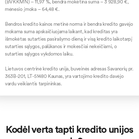
(BVKKMN) – 11,97 %, bendra mokėtina suma – 3 928,90 €,
mėnesio įmoka – 64,48 €.
Bendros kredito kainos metinė norma ir bendra kredito gavėjo
mokama suma apskaičiuojama laikant, kad kreditas yra
išmokėtas sutarties pasirašymo dieną ir visą kredito laikotarpį
sutarties sąlygos, palūkanos ir mokesčiai nekeičiami, o
sutarties sąlygos vykdomos laiku.
Lietuvos centrinė kredito unija, buveinės adresas Savanorių pr.
363B-201, LT-51480 Kaunas, yra vartojimo kredito davėjo
vardu veikiantis tarpininkas.
Kodėl verta tapti kredito unijos