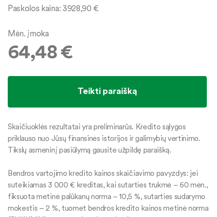
Paskolos kaina:
3928,90
€
Mėn. įmoka
64,48
€
Skaičiuoklės rezultatai yra preliminarūs. Kredito sąlygos
priklauso nuo Jūsų finansinės istorijos ir galimybių vertinimo.
Tikslų asmeninį pasiūlymą gausite užpildę paraišką.
Bendros vartojimo kredito kainos skaičiavimo pavyzdys: jei
suteikiamas 3 000 € kreditas, kai sutarties trukmė – 60 mėn.,
fiksuota metinė palūkanų norma – 10,5 %, sutarties sudarymo
mokestis – 2 %, tuomet bendros kredito kainos metinė norma