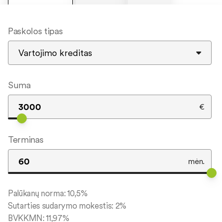
Paskolos tipas
Suma
€
Terminas
mėn.
Palūkanų norma:
10,5
%
Sutarties sudarymo mokestis:
2
%
BVKKMN:
11,97
%