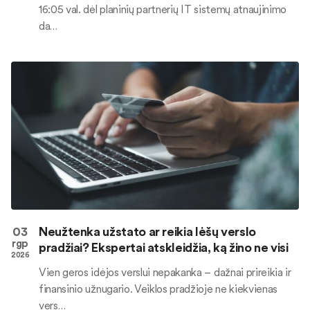
16:05 val. dėl planinių partnerių IT sistemų atnaujinimo
da…
03
Neužtenka užstato ar reikia lėšų verslo
rgp
pradžiai? Ekspertai atskleidžia, ką žino ne visi
2026
Vien geros idėjos verslui nepakanka – dažnai prireikia ir
finansinio užnugario. Veiklos pradžioje ne kiekvienas
vers…