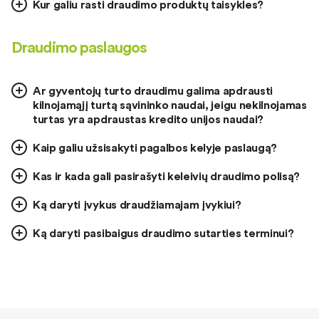
Kur galiu rasti draudimo produktų taisykles?
Draudimo paslaugos
Ar gyventojų turto draudimu galima apdrausti
kilnojamąjį turtą sąvininko naudai, jeigu nekilnojamas
turtas yra apdraustas kredito unijos naudai?
Kaip galiu užsisakyti pagalbos kelyje paslaugą?
Kas ir kada gali pasirašyti keleivių draudimo polisą?
Ką daryti įvykus draudžiamajam įvykiui?
Ką daryti pasibaigus draudimo sutarties terminui?