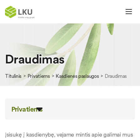
Draudimas
Titulinis
Privatiems
Kasdienės paslaugos
Draudimas
Privatiems
Įsisukę į kasdienybę, vejame mintis apie galimai mus