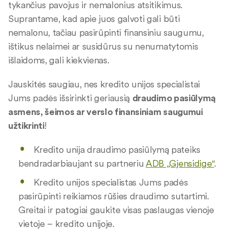
tykančius pavojus ir nemalonius atsitikimus.
Suprantame, kad apie juos galvoti gali būti
nemalonu, tačiau pasirūpinti finansiniu saugumu,
ištikus nelaimei ar susidūrus su nenumatytomis
išlaidoms, gali kiekvienas.
Jauskitės saugiau, nes kredito unijos specialistai
Jums padės išsirinkti geriausią
draudimo pasiūlymą
asmens, šeimos ar verslo finansiniam saugumui
užtikrinti
!
Kredito unija draudimo pasiūlymą pateiks
bendradarbiaujant su partneriu
ADB „Gjensidige“
.
Kredito unijos specialistas Jums padės
pasirūpinti reikiamos rūšies draudimo sutartimi.
Greitai ir patogiai gaukite visas paslaugas vienoje
vietoje – kredito unijoje.