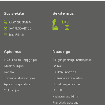
Susisiekite
Sekite mus
037 200584
I–V: 8:00–17:00
Apie mus
Naudinga
LKU kredito unijų grupė
Saugus paslaugų naudojimas
Kredito unijos
Įkainiai
Karjera
Palūkanų normos
Socialinė atsakomybė
Finansinės ataskaitos
Apie mus spaudoje
Skundų nagrinėjimas
Obligacijos
D. U. K.
Paslaugų sutrikimai
Pranešėjų apsauga