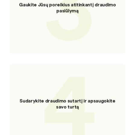
3
Gaukite Jūsų poreikius atitinkantį draudimo
pasiūlymą
4
Sudarykite draudimo sutartį ir apsaugokite
savo turtą