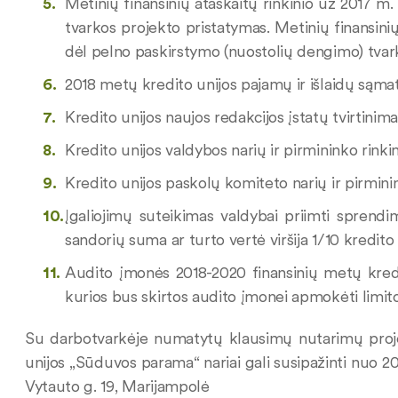
Metinių finansinių ataskaitų rinkinio už 2017 m.
tvarkos projekto pristatymas. Metinių finansinių
dėl pelno paskirstymo (nuostolių dengimo) tvar
2018 metų kredito unijos pajamų ir išlaidų sąmat
Kredito unijos naujos redakcijos įstatų tvirtinima
Kredito unijos valdybos narių ir pirmininko rinki
Kredito unijos paskolų komiteto narių ir pirmini
Įgaliojimų suteikimas valdybai priimti sprendi
sandorių suma ar turto vertė viršija 1/10 kredito
Audito įmonės 2018-2020 finansinių metų kredit
kurios bus skirtos audito įmonei apmokėti limit
Su darbotvarkėje numatytų klausimų nutarimų projek
unijos „Sūduvos parama“ nariai gali susipažinti nuo 20
Vytauto g. 19, Marijampolė