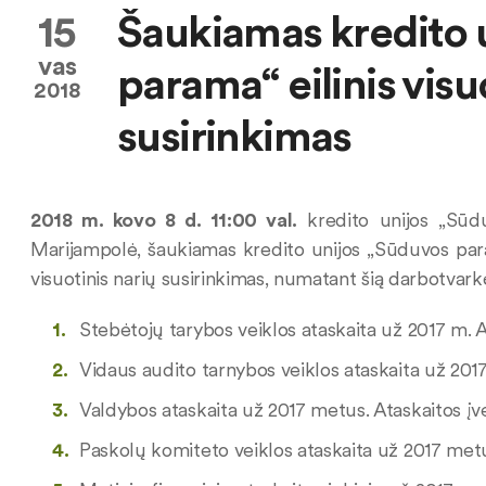
15
Šaukiamas kredito 
vas
parama“ eilinis visu
2018
susirinkimas
2018 m. kovo 8 d. 11:00 val.
kredito unijos „Sūdu
Marijampolė, šaukiamas kredito unijos „Sūduvos para
visuotinis narių susirinkimas, numatant šią darbotvark
Stebėtojų tarybos veiklos ataskaita už 2017 m. A
Vidaus audito tarnybos veiklos ataskaita už 2017
Valdybos ataskaita už 2017 metus. Ataskaitos įv
Paskolų komiteto veiklos ataskaita už 2017 metu