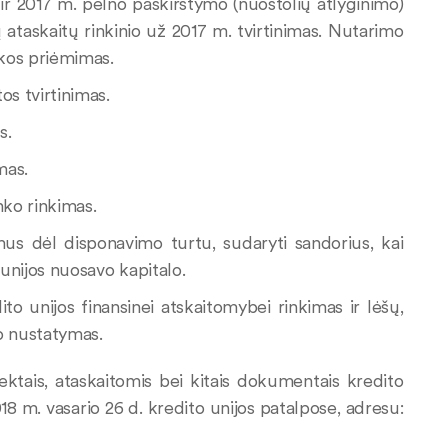
 ir 2017 m. pelno paskirstymo (nuostolių atlyginimo)
 ataskaitų rinkinio už 2017 m. tvirtinimas. Nutarimo
kos priėmimas.
os tvirtinimas.
s.
mas.
nko rinkimas.
mus dėl disponavimo turtu, sudaryti sandorius, kai
 unijos nuosavo kapitalo.
o unijos finansinei atskaitomybei rinkimas ir lėšų,
o nustatymas.
tais, ataskaitomis bei kitais dokumentais kredito
18 m. vasario 26 d. kredito unijos patalpose, adresu: