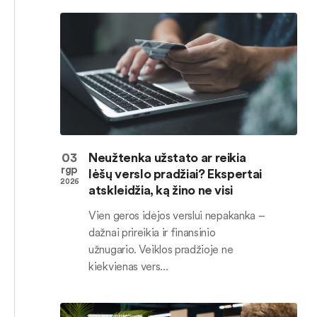
03
Neužtenka užstato ar reikia
rgp
lėšų verslo pradžiai? Ekspertai
2026
atskleidžia, ką žino ne visi
Vien geros idėjos verslui nepakanka –
dažnai prireikia ir finansinio
užnugario. Veiklos pradžioje ne
kiekvienas vers...