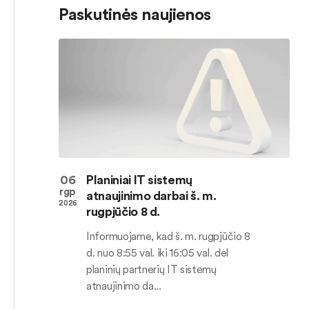
Paskutinės naujienos
06
Planiniai IT sistemų
rgp
atnaujinimo darbai š. m.
2026
rugpjūčio 8 d.
Informuojame, kad š. m. rugpjūčio 8
d. nuo 8:55 val. iki 16:05 val. dėl
planinių partnerių IT sistemų
atnaujinimo da...