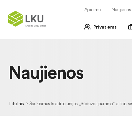
Apie mus
Naujienos
Privatiems
Naujienos
Titulinis
Šaukiamas kredito unijos „Sūduvos parama“ eilinis vis