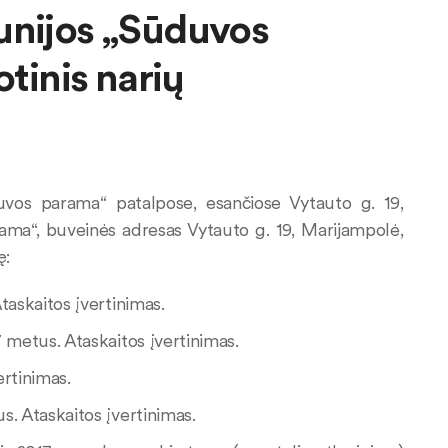
unijos „Sūduvos
otinis narių
vos parama“ patalpose, esančiose Vytauto g. 19,
ma“, buveinės adresas Vytauto g. 19, Marijampolė,
ę:
taskaitos įvertinimas.
 metus. Ataskaitos įvertinimas.
ertinimas.
s. Ataskaitos įvertinimas.