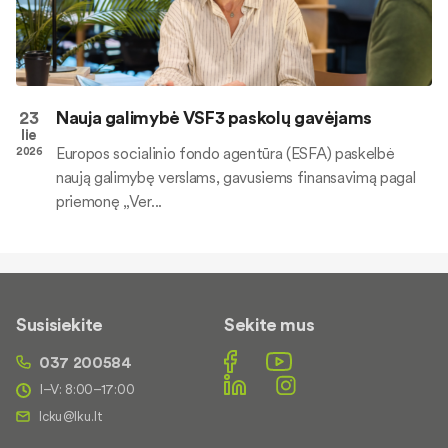
23
Nauja galimybė VSF3 paskolų gavėjams
lie
Europos socialinio fondo agentūra (ESFA) paskelbė
2026
naują galimybę verslams, gavusiems finansavimą pagal
priemonę „Ver...
Susisiekite
Sekite mus
037 200584
I–V: 8:00–17:00