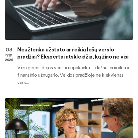
03
Neužtenka užstato ar reikia lėšų verslo
rgp
pradžiai? Ekspertai atskleidžia, ką žino ne visi
2026
Vien geros idėjos verslui nepakanka – dažnai prireikia ir
finansinio užnugario. Veiklos pradžioje ne kiekvienas
vers...