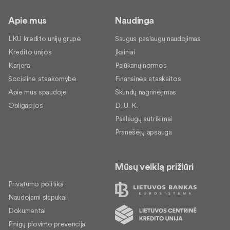
Apie mus
Naudinga
LKU kredito unijų grupė
Saugus paslaugų naudojimas
Kredito unijos
Įkainiai
Karjera
Palūkanų normos
Socialinė atsakomybė
Finansinės ataskaitos
Apie mus spaudoje
Skundų nagrinėjimas
Obligacijos
D. U. K.
Paslaugų sutrikimai
Pranešėjų apsauga
Mūsų veiklą prižiūri
Privatumo politika
Naudojami slapukai
Dokumentai
Pinigų plovimo prevencija