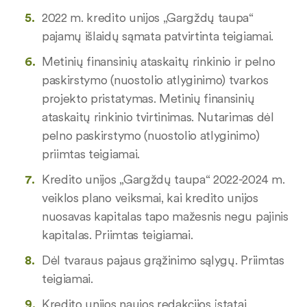
2022 m. kredito unijos „Gargždų taupa“
pajamų išlaidų sąmata patvirtinta teigiamai.
Metinių finansinių ataskaitų rinkinio ir pelno
paskirstymo (nuostolio atlyginimo) tvarkos
projekto pristatymas. Metinių finansinių
ataskaitų rinkinio tvirtinimas. Nutarimas dėl
pelno paskirstymo (nuostolio atlyginimo)
priimtas teigiamai.
Kredito unijos „Gargždų taupa“ 2022-2024 m.
veiklos plano veiksmai, kai kredito unijos
nuosavas kapitalas tapo mažesnis negu pajinis
kapitalas. Priimtas teigiamai.
Dėl tvaraus pajaus grąžinimo sąlygų. Priimtas
teigiamai.
Kredito unijos naujos redakcijos įstatai