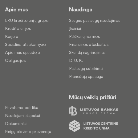
Apie mus
Naudinga
LKU kredito unijų grupė
Saugus paslaugų naudojimas
Kredito unijos
Įkainiai
Karjera
Palūkanų normos
Socialinė atsakomybė
Finansinės ataskaitos
Apie mus spaudoje
Skundų nagrinėjimas
Obligacijos
D. U. K.
Paslaugų sutrikimai
Pranešėjų apsauga
Mūsų veiklą prižiūri
Privatumo politika
Naudojami slapukai
Dokumentai
Pinigų plovimo prevencija