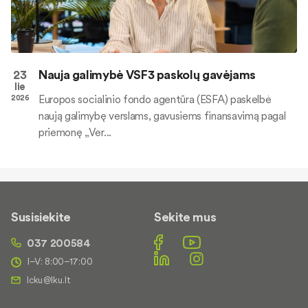
23
Nauja galimybė VSF3 paskolų gavėjams
lie
Europos socialinio fondo agentūra (ESFA) paskelbė
2026
naują galimybę verslams, gavusiems finansavimą pagal
priemonę „Ver...
Susisiekite
Sekite mus
037 200584
I–V: 8:00–17:00