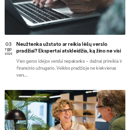
03
Neužtenka užstato ar reikia lėšų verslo
rgp
pradžiai? Ekspertai atskleidžia, ką žino ne visi
2026
Vien geros idėjos verslui nepakanka – dažnai prireikia ir
finansinio užnugario. Veiklos pradžioje ne kiekvienas
vers...