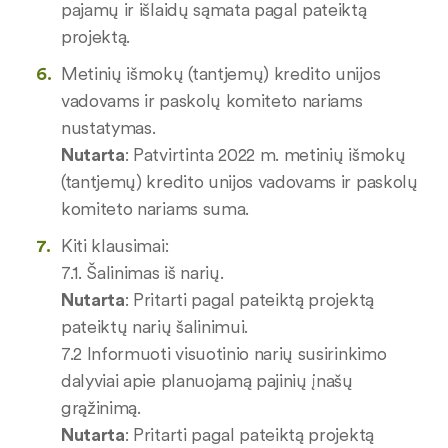
pajamų ir išlaidų sąmata pagal pateiktą
projektą.
Metinių išmokų (tantjemų) kredito unijos
vadovams ir paskolų komiteto nariams
nustatymas.
Nutarta
: Patvirtinta 2022 m. metinių išmokų
(tantjemų) kredito unijos vadovams ir paskolų
komiteto nariams suma.
Kiti klausimai:
7.1. Šalinimas iš narių.
Nutarta
: Pritarti pagal pateiktą projektą
pateiktų narių šalinimui.
7.2 Informuoti visuotinio narių susirinkimo
dalyviai apie planuojamą pajinių įnašų
grąžinimą.
Nutarta
: Pritarti pagal pateiktą projektą