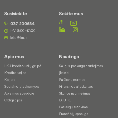
Susisiekite
Sekite mus
037 200584
I–V: 8:00–17:00
Apie mus
Naudinga
LKU kredito unijų grupė
Saugus paslaugų naudojimas
Kredito unijos
Įkainiai
Karjera
Palūkanų normos
Socialinė atsakomybė
Finansinės ataskaitos
Apie mus spaudoje
Skundų nagrinėjimas
Obligacijos
D. U. K.
Paslaugų sutrikimai
Pranešėjų apsauga