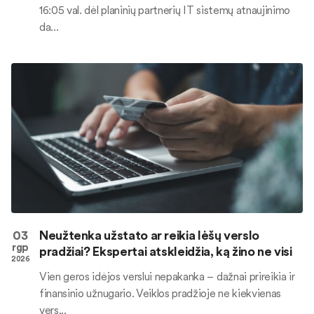
16:05 val. dėl planinių partnerių IT sistemų atnaujinimo
da...
03
Neužtenka užstato ar reikia lėšų verslo
rgp
pradžiai? Ekspertai atskleidžia, ką žino ne visi
2026
Vien geros idėjos verslui nepakanka – dažnai prireikia ir
finansinio užnugario. Veiklos pradžioje ne kiekvienas
vers...