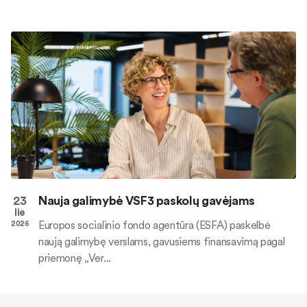
23
Nauja galimybė VSF3 paskolų gavėjams
lie
Europos socialinio fondo agentūra (ESFA) paskelbė
2026
naują galimybę verslams, gavusiems finansavimą pagal
priemonę „Ver...