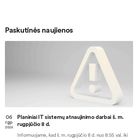
Paskutinės naujienos
06
Planiniai IT sistemų atnaujinimo darbai š. m.
rgp
rugpjūčio 8 d.
2026
Informuojame, kad š. m. rugpjūčio 8 d. nuo 8:55 val. iki