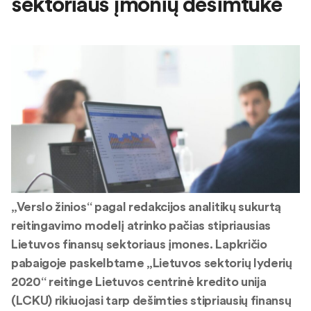
sektoriaus įmonių dešimtuke
„Verslo žinios“ pagal redakcijos analitikų sukurtą
reitingavimo modelį atrinko pačias stipriausias
Lietuvos finansų sektoriaus įmones. Lapkričio
pabaigoje pa
skelbtame „Lietuvos sektorių lyderių
2020“ reitinge Lietuvos centrinė kredito unija
(LCKU) rikiuojasi tarp dešimties stipriausių finansų