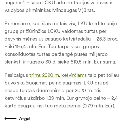
augame“, – sako LCKU administracijos vadovas ir
valdybos pirmininkas Mindaugas Vijūnas.
Primename, kad šiais metais visą LKU kredito unijų
grupę prižiūrinčios LCKU valdomas turtas per
devynis mėnesius paaugo ketvirtadaliu – 25,3 proc.
– iki 156,4 mln. Eur. Tuo tarpu visos grupės
konsoliduotas turtas peržengė pusės milijardo
slenkstį ir rugsėjo 30 d. siekė 510,5 mln. Eur sumą.
Pasibaigus
trims 2020 m. ketvirčiams
taip pat toliau
buvo skaičiuojamas pelno augimas. LKU grupė,
neaudituotais duomenimis, per 2020 m. tris
ketvirčius uždirbo 1,89 mln. Eur grynojo pelno – 2,4
karto daugiau nei tuo metu pernai (0,79 mln. Eur).
Atgal