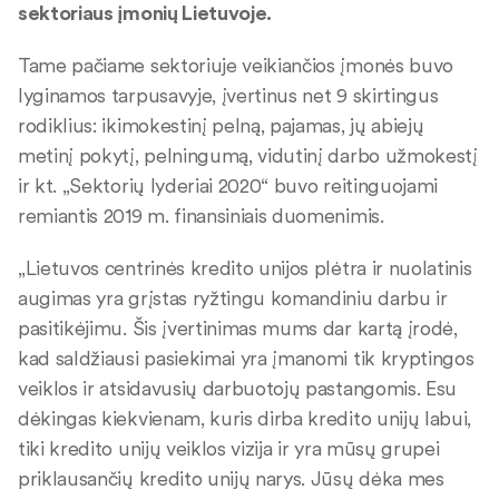
sektoriaus įmonių Lietuvoje.
Tame pačiame sektoriuje veikiančios įmonės buvo
lyginamos tarpusavyje, įvertinus net 9 skirtingus
rodiklius: ikimokestinį pelną, pajamas, jų abiejų
metinį pokytį, pelningumą, vidutinį darbo užmokestį
ir kt. „Sektorių lyderiai 2020“ buvo reitinguojami
remiantis 2019 m. finansiniais duomenimis.
„Lietuvos centrinės kredito unijos plėtra ir nuolatinis
augimas yra grįstas ryžtingu komandiniu darbu ir
pasitikėjimu. Šis įvertinimas mums dar kartą įrodė,
kad saldžiausi pasiekimai yra įmanomi tik kryptingos
veiklos ir atsidavusių darbuotojų pastangomis. Esu
dėkingas kiekvienam, kuris dirba kredito unijų labui,
tiki kredito unijų veiklos vizija ir yra mūsų grupei
priklausančių kredito unijų narys. Jūsų dėka mes