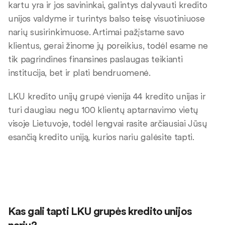
kartu yra ir jos savininkai, galintys dalyvauti kredito
unijos valdyme ir turintys balso teisę visuotiniuose
narių susirinkimuose. Artimai pažįstame savo
klientus, gerai žinome jų poreikius, todėl esame ne
tik pagrindines finansines paslaugas teikianti
institucija, bet ir plati bendruomenė.
LKU kredito unijų grupė vienija 44 kredito unijas ir
turi daugiau negu 100 klientų aptarnavimo vietų
visoje Lietuvoje, todėl lengvai rasite arčiausiai Jūsų
esančią kredito uniją, kurios nariu galėsite tapti.
Kas gali tapti LKU grupės kredito unijos