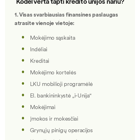
Kodėl verta tapti kredito unijos nariu?
1. Visas svarbiausias finansines paslaugas
atrasite vienoje vietoje:
Mokėjimo sąskaita
Indėliai
Kreditai
Mokėjimo kortelės
LKU mobilioji programėlė
El. bankininkystė „i-Unija“
Mokėjimai
Įmokos ir mokesčiai
Grynųjų pinigų operacijos