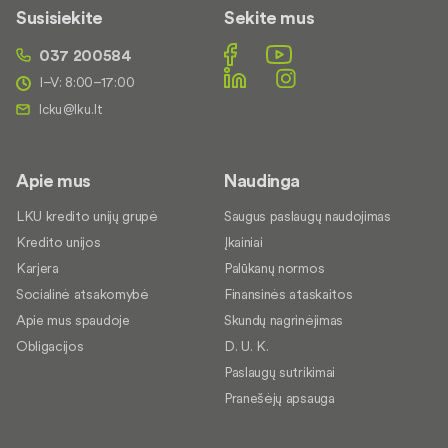
Susisiekite
Sekite mus
037 200584
I–V: 8:00–17:00
Apie mus
Naudinga
LKU kredito unijų grupė
Saugus paslaugų naudojimas
Kredito unijos
Įkainiai
Karjera
Palūkanų normos
Socialinė atsakomybė
Finansinės ataskaitos
Apie mus spaudoje
Skundų nagrinėjimas
Obligacijos
D. U. K.
Paslaugų sutrikimai
Pranešėjų apsauga