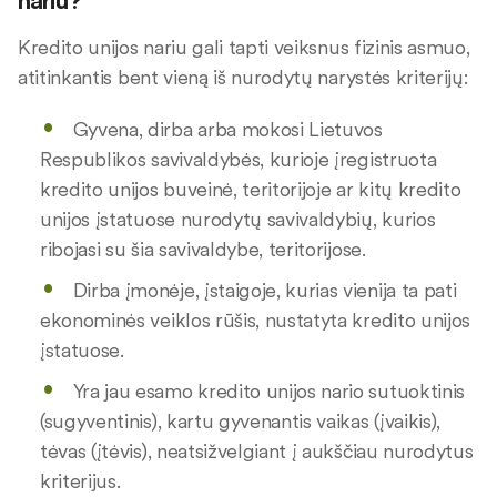
nariu?
Kredito unijos nariu gali tapti veiksnus fizinis asmuo,
atitinkantis bent vieną iš nurodytų narystės kriterijų:
Gyvena, dirba arba mokosi Lietuvos
Respublikos savivaldybės, kurioje įregistruota
kredito unijos buveinė, teritorijoje ar kitų kredito
unijos įstatuose nurodytų savivaldybių, kurios
ribojasi su šia savivaldybe, teritorijose.
Dirba įmonėje, įstaigoje, kurias vienija ta pati
ekonominės veiklos rūšis, nustatyta kredito unijos
įstatuose.
Yra jau esamo kredito unijos nario sutuoktinis
(sugyventinis), kartu gyvenantis vaikas (įvaikis),
tėvas (įtėvis), neatsižvelgiant į aukščiau nurodytus
kriterijus.