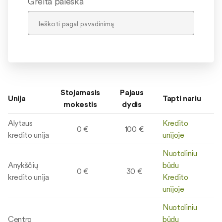
Greita paieška
Stojamasis
Pajaus
Unija
Tapti nariu
mokestis
dydis
Alytaus
Kredito
0 €
100 €
kredito unija
unijoje
Nuotoliniu
Anykščių
būdu
0 €
30 €
kredito unija
Kredito
unijoje
Nuotoliniu
Centro
būdu