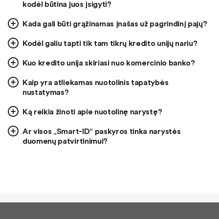
kodėl būtina juos įsigyti?
Kada gali būti grąžinamas įnašas už pagrindinį pajų?
Kodėl galiu tapti tik tam tikrų kredito unijų nariu?
Kuo kredito unija skiriasi nuo komercinio banko?
Kaip yra atliekamas nuotolinis tapatybės
nustatymas?
Ką reikia žinoti apie nuotolinę narystę?
Ar visos „Smart-ID“ paskyros tinka narystės
duomenų patvirtinimui?