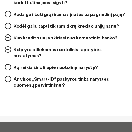
kodėl būtina juos įsigyti?
Kada gali būti grąžinamas įnašas už pagrindinį pajų?
Kodėl galiu tapti tik tam tikrų kredito unijų nariu?
Kuo kredito unija skiriasi nuo komercinio banko?
Kaip yra atliekamas nuotolinis tapatybės
nustatymas?
Ką reikia žinoti apie nuotolinę narystę?
Ar visos „Smart-ID“ paskyros tinka narystės
duomenų patvirtinimui?