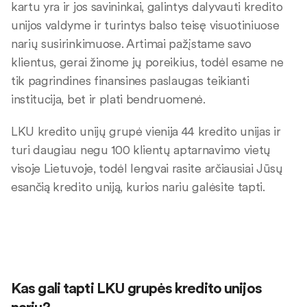
kartu yra ir jos savininkai, galintys dalyvauti kredito
unijos valdyme ir turintys balso teisę visuotiniuose
narių susirinkimuose. Artimai pažįstame savo
klientus, gerai žinome jų poreikius, todėl esame ne
tik pagrindines finansines paslaugas teikianti
institucija, bet ir plati bendruomenė.
LKU kredito unijų grupė vienija 44 kredito unijas ir
turi daugiau negu 100 klientų aptarnavimo vietų
visoje Lietuvoje, todėl lengvai rasite arčiausiai Jūsų
esančią kredito uniją, kurios nariu galėsite tapti.
Kas gali tapti LKU grupės kredito unijos