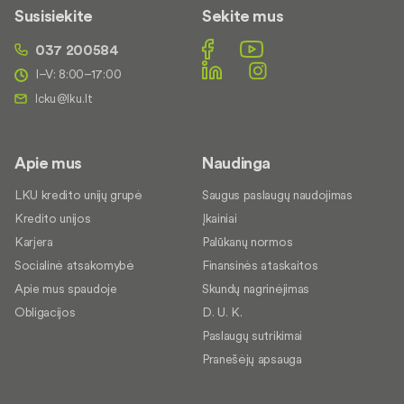
Susisiekite
Sekite mus
037 200584
I–V: 8:00–17:00
Apie mus
Naudinga
LKU kredito unijų grupė
Saugus paslaugų naudojimas
Kredito unijos
Įkainiai
Karjera
Palūkanų normos
Socialinė atsakomybė
Finansinės ataskaitos
Apie mus spaudoje
Skundų nagrinėjimas
Obligacijos
D. U. K.
Paslaugų sutrikimai
Pranešėjų apsauga