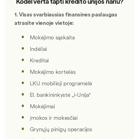
Kodėl verta tapti kredito unijos nariu?
1. Visas svarbiausias finansines paslaugas
atrasite vienoje vietoje:
Mokėjimo sąskaita
Indėliai
Kreditai
Mokėjimo kortelės
LKU mobilioji programėlė
El. bankininkystė „i-Unija“
Mokėjimai
Įmokos ir mokesčiai
Grynųjų pinigų operacijos