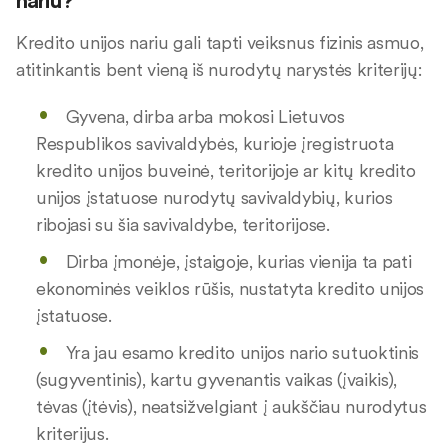
nariu?
Kredito unijos nariu gali tapti veiksnus fizinis asmuo,
atitinkantis bent vieną iš nurodytų narystės kriterijų:
Gyvena, dirba arba mokosi Lietuvos
Respublikos savivaldybės, kurioje įregistruota
kredito unijos buveinė, teritorijoje ar kitų kredito
unijos įstatuose nurodytų savivaldybių, kurios
ribojasi su šia savivaldybe, teritorijose.
Dirba įmonėje, įstaigoje, kurias vienija ta pati
ekonominės veiklos rūšis, nustatyta kredito unijos
įstatuose.
Yra jau esamo kredito unijos nario sutuoktinis
(sugyventinis), kartu gyvenantis vaikas (įvaikis),
tėvas (įtėvis), neatsižvelgiant į aukščiau nurodytus
kriterijus.