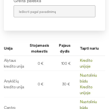
Greita paieška
Stojamasis
Pajaus
Unija
Tapti nariu
mokestis
dydis
Alytaus
Kredito
0 €
100 €
kredito unija
unijoje
Nuotoliniu
Anykščių
būdu
0 €
30 €
kredito unija
Kredito
unijoje
Nuotoliniu
Centro
būdu