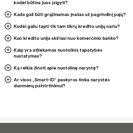
kodėl būtina juos įsigyti?
Kada gali būti grąžinamas įnašas už pagrindinį pajų?
Kodėl galiu tapti tik tam tikrų kredito unijų nariu?
Kuo kredito unija skiriasi nuo komercinio banko?
Kaip yra atliekamas nuotolinis tapatybės
nustatymas?
Ką reikia žinoti apie nuotolinę narystę?
Ar visos „Smart-ID“ paskyros tinka narystės
duomenų patvirtinimui?