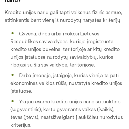
nariu?
Kredito unijos nariu gali tapti veiksnus fizinis asmuo,
atitinkantis bent vieną iš nurodytų narystės kriterijų:
Gyvena, dirba arba mokosi Lietuvos
Respublikos savivaldybės, kurioje įregistruota
kredito unijos buveinė, teritorijoje ar kitų kredito
unijos įstatuose nurodytų savivaldybių, kurios
ribojasi su šia savivaldybe, teritorijose.
Dirba įmonėje, įstaigoje, kurias vienija ta pati
ekonominės veiklos rūšis, nustatyta kredito unijos
įstatuose.
Yra jau esamo kredito unijos nario sutuoktinis
(sugyventinis), kartu gyvenantis vaikas (įvaikis),
tėvas (įtėvis), neatsižvelgiant į aukščiau nurodytus
kriterijus.