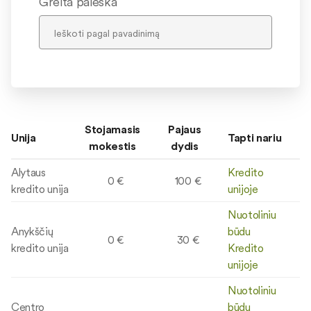
Greita paieška
Stojamasis
Pajaus
Unija
Tapti nariu
mokestis
dydis
Alytaus
Kredito
0 €
100 €
kredito unija
unijoje
Nuotoliniu
Anykščių
būdu
0 €
30 €
kredito unija
Kredito
unijoje
Nuotoliniu
Centro
būdu