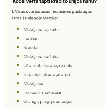
Kodėl verta tapti kredito unijos nariu?
1. Visas svarbiausias finansines paslaugas
atrasite vienoje vietoje:
Mokėjimo sąskaita
Indėliai
Kreditai
Mokėjimo kortelės
LKU mobilioji programėlė
El. bankininkystė „i-Unija“
Mokėjimai
Įmokos ir mokesčiai
Grynųjų pinigų operacijos