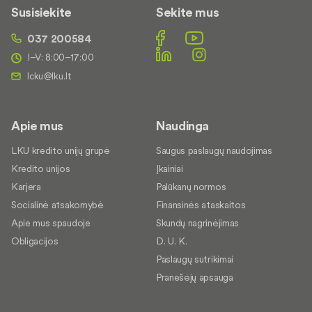
Susisiekite
Sekite mus
037 200584
I–V: 8:00–17:00
Apie mus
Naudinga
LKU kredito unijų grupė
Saugus paslaugų naudojimas
Kredito unijos
Įkainiai
Karjera
Palūkanų normos
Socialinė atsakomybė
Finansinės ataskaitos
Apie mus spaudoje
Skundų nagrinėjimas
Obligacijos
D. U. K.
Paslaugų sutrikimai
Pranešėjų apsauga