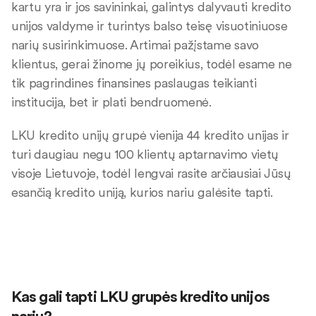
kartu yra ir jos savininkai, galintys dalyvauti kredito
unijos valdyme ir turintys balso teisę visuotiniuose
narių susirinkimuose. Artimai pažįstame savo
klientus, gerai žinome jų poreikius, todėl esame ne
tik pagrindines finansines paslaugas teikianti
institucija, bet ir plati bendruomenė.
LKU kredito unijų grupė vienija 44 kredito unijas ir
turi daugiau negu 100 klientų aptarnavimo vietų
visoje Lietuvoje, todėl lengvai rasite arčiausiai Jūsų
esančią kredito uniją, kurios nariu galėsite tapti.
Kas gali tapti LKU grupės kredito unijos