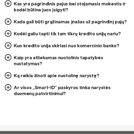
Kas yra pagrindinis pajus bei stojamasis mokestis ir
kodėl būtina juos įsigyti?
Kada gali būti grąžinamas įnašas už pagrindinį pajų?
Kodėl galiu tapti tik tam tikrų kredito unijų nariu?
Kuo kredito unija skiriasi nuo komercinio banko?
Kaip yra atliekamas nuotolinis tapatybės
nustatymas?
Ką reikia žinoti apie nuotolinę narystę?
Ar visos „Smart-ID“ paskyros tinka narystės
duomenų patvirtinimui?