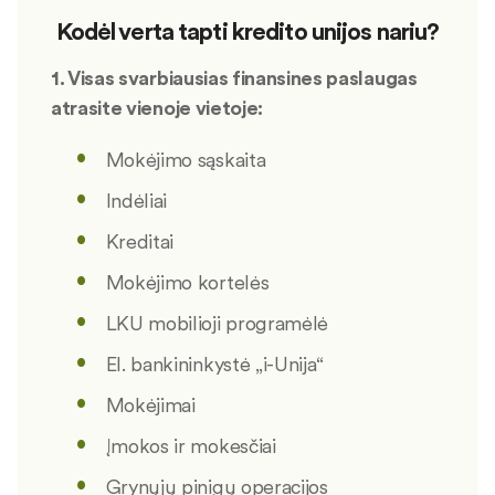
Kodėl verta tapti kredito unijos nariu?
1. Visas svarbiausias finansines paslaugas
atrasite vienoje vietoje:
Mokėjimo sąskaita
Indėliai
Kreditai
Mokėjimo kortelės
LKU mobilioji programėlė
El. bankininkystė „i-Unija“
Mokėjimai
Įmokos ir mokesčiai
Grynųjų pinigų operacijos