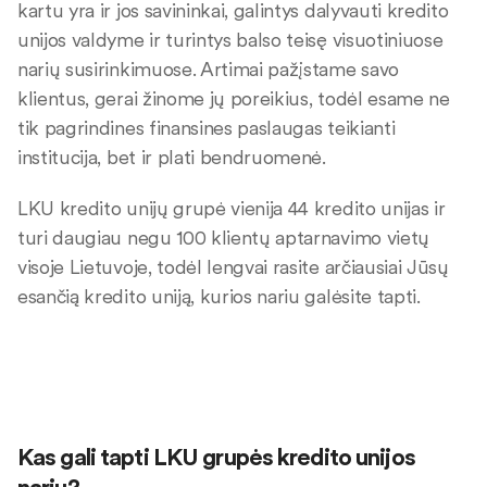
kartu yra ir jos savininkai, galintys dalyvauti kredito
unijos valdyme ir turintys balso teisę visuotiniuose
narių susirinkimuose. Artimai pažįstame savo
klientus, gerai žinome jų poreikius, todėl esame ne
tik pagrindines finansines paslaugas teikianti
institucija, bet ir plati bendruomenė.
LKU kredito unijų grupė vienija 44 kredito unijas ir
turi daugiau negu 100 klientų aptarnavimo vietų
visoje Lietuvoje, todėl lengvai rasite arčiausiai Jūsų
esančią kredito uniją, kurios nariu galėsite tapti.
Kas gali tapti LKU grupės kredito unijos