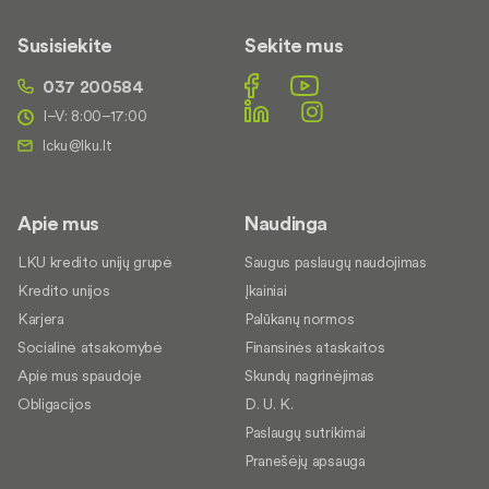
Susisiekite
Sekite mus
037 200584
I–V: 8:00–17:00
Apie mus
Naudinga
LKU kredito unijų grupė
Saugus paslaugų naudojimas
Kredito unijos
Įkainiai
Karjera
Palūkanų normos
Socialinė atsakomybė
Finansinės ataskaitos
Apie mus spaudoje
Skundų nagrinėjimas
Obligacijos
D. U. K.
Paslaugų sutrikimai
Pranešėjų apsauga