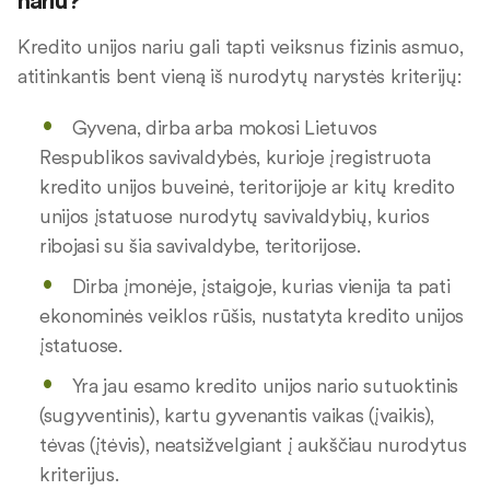
nariu?
Kredito unijos nariu gali tapti veiksnus fizinis asmuo,
atitinkantis bent vieną iš nurodytų narystės kriterijų:
Gyvena, dirba arba mokosi Lietuvos
Respublikos savivaldybės, kurioje įregistruota
kredito unijos buveinė, teritorijoje ar kitų kredito
unijos įstatuose nurodytų savivaldybių, kurios
ribojasi su šia savivaldybe, teritorijose.
Dirba įmonėje, įstaigoje, kurias vienija ta pati
ekonominės veiklos rūšis, nustatyta kredito unijos
įstatuose.
Yra jau esamo kredito unijos nario sutuoktinis
(sugyventinis), kartu gyvenantis vaikas (įvaikis),
tėvas (įtėvis), neatsižvelgiant į aukščiau nurodytus
kriterijus.