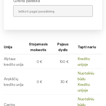
Greita paieška
Stojamasis
Pajaus
Unija
Tapti nariu
mokestis
dydis
Alytaus
Kredito
0 €
100 €
kredito unija
unijoje
Nuotoliniu
Anykščių
būdu
0 €
30 €
kredito unija
Kredito
unijoje
Nuotoliniu
Centro
būdu