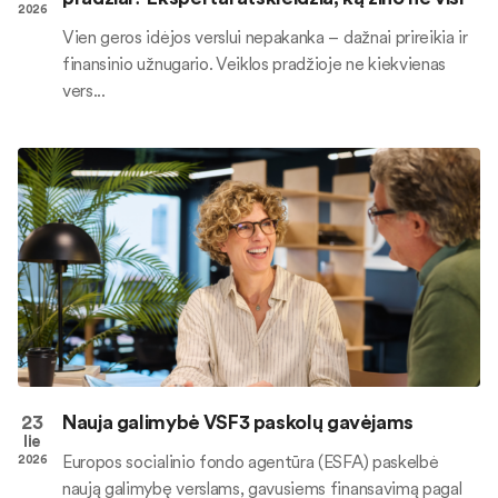
2026
Vien geros idėjos verslui nepakanka – dažnai prireikia ir
finansinio užnugario. Veiklos pradžioje ne kiekvienas
vers...
23
Nauja galimybė VSF3 paskolų gavėjams
lie
Europos socialinio fondo agentūra (ESFA) paskelbė
2026
naują galimybę verslams, gavusiems finansavimą pagal