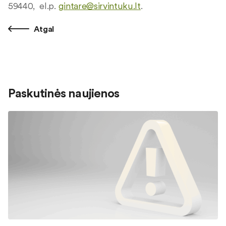
59440, el.p.
gintare@sirvintuku.lt
.
Atgal
Paskutinės naujienos