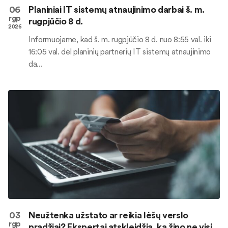
06
Planiniai IT sistemų atnaujinimo darbai š. m.
rgp
rugpjūčio 8 d.
2026
Informuojame, kad š. m. rugpjūčio 8 d. nuo 8:55 val. iki
16:05 val. dėl planinių partnerių IT sistemų atnaujinimo
da...
03
Neužtenka užstato ar reikia lėšų verslo
rgp
pradžiai? Ekspertai atskleidžia, ką žino ne visi