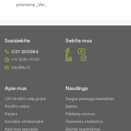
priemonę „Ver...
Susisiekite
Sekite mus
037 200584
I–V: 8:00–17:00
Apie mus
Naudinga
LKU kredito unijų grupė
Saugus paslaugų naudojimas
Kredito unijos
Įkainiai
Karjera
Palūkanų normos
Socialinė atsakomybė
Finansinės ataskaitos
Apie mus spaudoje
Skundų nagrinėjimas