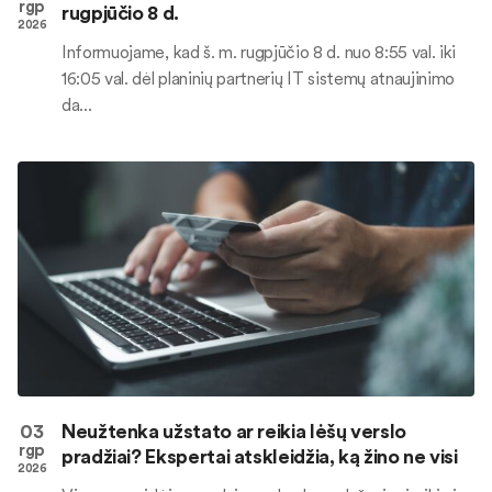
rgp
rugpjūčio 8 d.
2026
Informuojame, kad š. m. rugpjūčio 8 d. nuo 8:55 val. iki
16:05 val. dėl planinių partnerių IT sistemų atnaujinimo
da...
03
Neužtenka užstato ar reikia lėšų verslo
rgp
pradžiai? Ekspertai atskleidžia, ką žino ne visi
2026