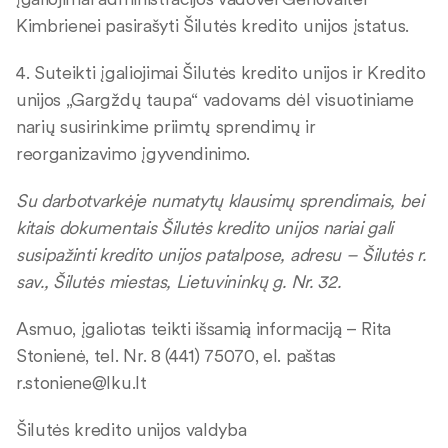
Kimbrienei pasirašyti Šilutės kredito unijos įstatus.
4. Suteikti įgaliojimai Šilutės kredito unijos ir Kredito
unijos „Gargždų taupa“ vadovams dėl visuotiniame
narių susirinkime priimtų sprendimų ir
reorganizavimo įgyvendinimo.
Su darbotvarkėje numatytų klausimų sprendimais, bei
kitais dokumentais Šilutės kredito unijos nariai gali
susipažinti kredito unijos patalpose, adresu – Šilutės r.
sav., Šilutės miestas, Lietuvininkų g. Nr. 32.
Asmuo, įgaliotas teikti išsamią informaciją – Rita
Stonienė, tel. Nr. 8 (441) 75070, el. paštas
r.stoniene@lku.lt
Šilutės kredito unijos valdyba