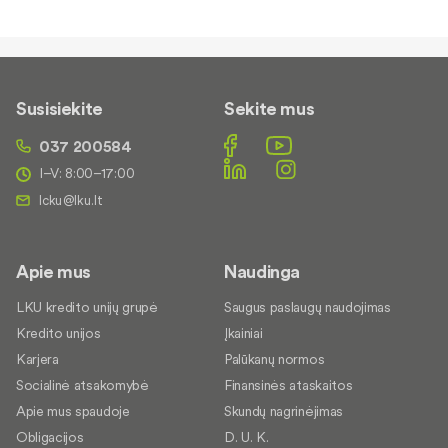
Susisiekite
Sekite mus
037 200584
I–V: 8:00–17:00
Apie mus
Naudinga
LKU kredito unijų grupė
Saugus paslaugų naudojimas
Kredito unijos
Įkainiai
Karjera
Palūkanų normos
Socialinė atsakomybė
Finansinės ataskaitos
Apie mus spaudoje
Skundų nagrinėjimas
Obligacijos
D. U. K.