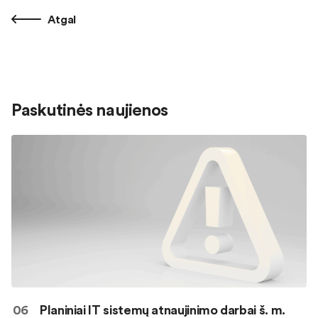
Atgal
Paskutinės naujienos
06
Planiniai IT sistemų atnaujinimo darbai š. m.