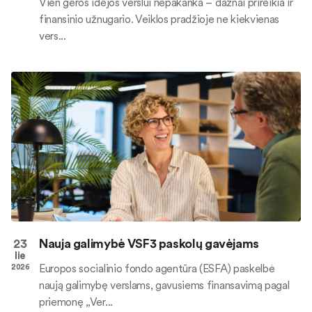
Vien geros idėjos verslui nepakanka – dažnai prireikia ir
finansinio užnugario. Veiklos pradžioje ne kiekvienas
vers...
23
Nauja galimybė VSF3 paskolų gavėjams
lie
Europos socialinio fondo agentūra (ESFA) paskelbė
2026
naują galimybę verslams, gavusiems finansavimą pagal
priemonę „Ver...