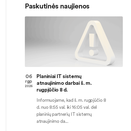
Paskutinės naujienos
06
Planiniai IT sistemų
rgp
atnaujinimo darbai š. m.
2026
rugpjūčio 8 d.
Informuojame, kad š. m. rugpjūčio 8
d. nuo 8:55 val. iki 16:05 val. dėl
planinių partnerių IT sistemų
atnaujinimo da...