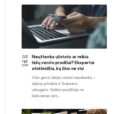
03
Neužtenka užstato ar reikia
rgp
lėšų verslo pradžiai? Ekspertai
2026
atskleidžia, ką žino ne visi
Vien geros idėjos verslui nepakanka –
dažnai prireikia ir finansinio
užnugario. Veiklos pradžioje ne
kiekvienas vers...