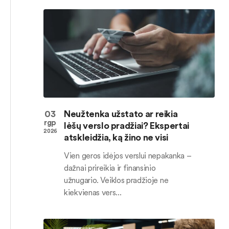
03
Neužtenka užstato ar reikia
rgp
lėšų verslo pradžiai? Ekspertai
2026
atskleidžia, ką žino ne visi
Vien geros idėjos verslui nepakanka –
dažnai prireikia ir finansinio
užnugario. Veiklos pradžioje ne
kiekvienas vers...