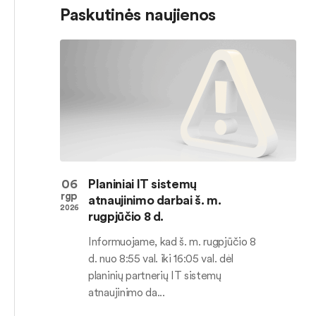
Paskutinės naujienos
06
Planiniai IT sistemų
rgp
atnaujinimo darbai š. m.
2026
rugpjūčio 8 d.
Informuojame, kad š. m. rugpjūčio 8
d. nuo 8:55 val. iki 16:05 val. dėl
planinių partnerių IT sistemų
atnaujinimo da...