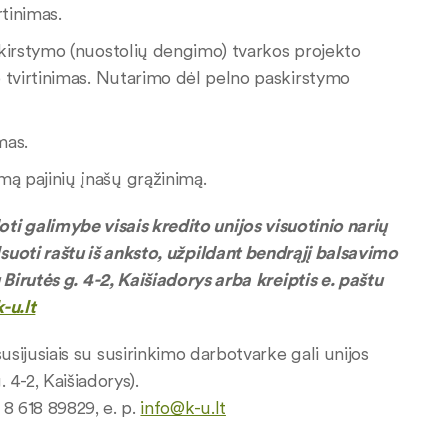
rtinimas.
askirstymo (nuostolių dengimo) tvarkos projekto
io tvirtinimas. Nutarimo dėl pelno paskirstymo
mas.
mą pajinių įnašų grąžinimą.
 galimybe visais kredito unijos visuotinio narių
uoti raštu iš anksto, užpildant bendrąjį balsavimo
u Birutės g. 4-2, Kaišiadorys arba
kreiptis e. paštu
-u.lt
usijusiais su susirinkimo darbotvarke gali unijos
 4-2, Kaišiadorys).
. 8 618 89829, e. p.
info@k-u.lt