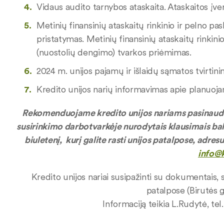
Vidaus audito tarnybos ataskaita. Ataskaitos įve
Metinių finansinių ataskaitų rinkinio ir pelno p
pristatymas. Metinių finansinių ataskaitų rinkin
(nuostolių dengimo) tvarkos priėmimas.
2024 m. unijos pajamų ir išlaidų sąmatos tvirtini
Kredito unijos narių informavimas apie planuoja
Rekomenduojame kredito unijos nariams pasinaudoti
susirinkimo darbotvarkėje nurodytais klausimais bals
biuletenį, kurį galite rasti unijos patalpose, adres
info@k
Kredito unijos nariai susipažinti su dokumentais, s
patalpose (Birutės g.
Informaciją teikia L.Rudytė, tel