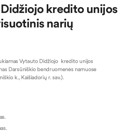
idžiojo kredito unijos
visuotinis narių
aukiamas Vytauto Didžiojo kredito unijos
rinkimas Darsūniškio bendruomenės namuose
škio k., Kaišiadorių r. sav.).
as.
as.