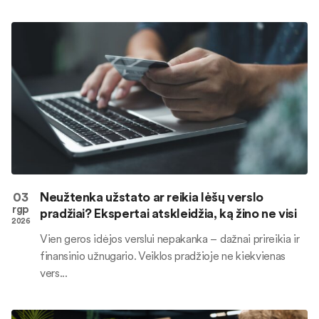
03
Neužtenka užstato ar reikia lėšų verslo
rgp
pradžiai? Ekspertai atskleidžia, ką žino ne visi
2026
Vien geros idėjos verslui nepakanka – dažnai prireikia ir
finansinio užnugario. Veiklos pradžioje ne kiekvienas
vers...