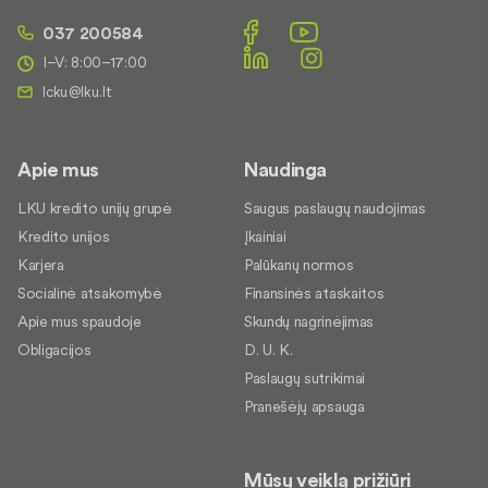
037 200584
I–V: 8:00–17:00
Apie mus
Naudinga
LKU kredito unijų grupė
Saugus paslaugų naudojimas
Kredito unijos
Įkainiai
Karjera
Palūkanų normos
Socialinė atsakomybė
Finansinės ataskaitos
Apie mus spaudoje
Skundų nagrinėjimas
Obligacijos
D. U. K.
Paslaugų sutrikimai
Pranešėjų apsauga
Mūsų veiklą prižiūri