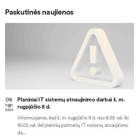
Paskutinės naujienos
06
Planiniai IT sistemų atnaujinimo darbai š. m.
rgp
rugpjūčio 8 d.
2026
Informuojame, kad š. m. rugpjūčio 8 d. nuo 8:55 val. iki
16:05 val. dėl planinių partnerių IT sistemų atnaujinimo
da...