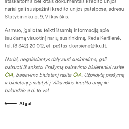
ataskaitomis bei kitais dokumentais kredito unijos
nariai gali susipažinti kredito unijos patalpose, adresu
Statybininkų g. 9, Vilkaviškis.
Asmuo, įgaliotas teikti išsamią informaciją apie
šaukiamą visuotinį narių susirinkimą, Reda Keršienė,
tel. (8 342) 20 012, el. paštas
r.kersiene@lku.lt
.
Nariai, negalėsiantys dalyvauti susirinkime, gali
balsuoti iš anksto. Prašymą balsavimo biuleteniui rasite
ČIA
, balsavimo biuletenį rasite
ČIA
. Užpildytą prašymą
ir biuletenį pristatyti į Vilkaviškio kredito uniją iki
balandžio 9 d. 16 val.
Atgal