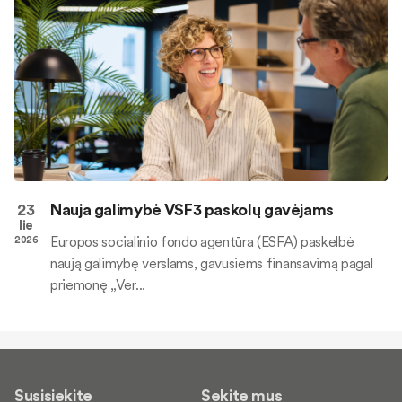
23
Nauja galimybė VSF3 paskolų gavėjams
lie
Europos socialinio fondo agentūra (ESFA) paskelbė
2026
naują galimybę verslams, gavusiems finansavimą pagal
priemonę „Ver...
Susisiekite
Sekite mus