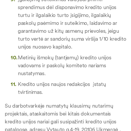
sprendimus dėl disponavimo kredito unijos
turtu ir ilgalaikio turto įsigijimo, ilgalaikių
paskolų paėmimo ir suteikimo, laidavimo ar
garantavimo už kitų asmenų prievoles, jeigu
turto vertė ar sandorių suma viršija 1/10 kredito
unijos nuosavo kapitalo.
Metinių išmokų (tantjemų) kredito unijos
vadovams ir paskolų komiteto nariams
nustatymas.
Kredito unijos naujos redakcijos įstatų
tvirtinimas.
Su darbotvarkėje numatytų klausimų nutarimų
projektais, ataskaitomis bei kitais dokumentais
kredito unijos nariai gali susipažinti kredito unijos
patalpose, adresu Vytauto g.4-19, 20106 Ukmergė .