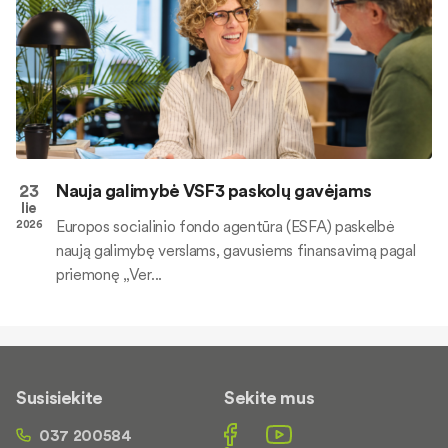
23
Nauja galimybė VSF3 paskolų gavėjams
lie
Europos socialinio fondo agentūra (ESFA) paskelbė
2026
naują galimybę verslams, gavusiems finansavimą pagal
priemonę „Ver...
Susisiekite
Sekite mus
037 200584