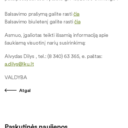
Balsavimo prašymą galite rasti
čia
Balsavimo biuletenį galite rasti
čia
Asmuo, įgaliotas teikti išsamią informaciją apie
šaukiamą visuotinį narių susirinkimą:
Alvydas Dilys , tel.: (8 340) 63 365, e. paštas:
a.dilys@lku.lt
VALDYBA
Atgal
Paskutinės naujienos