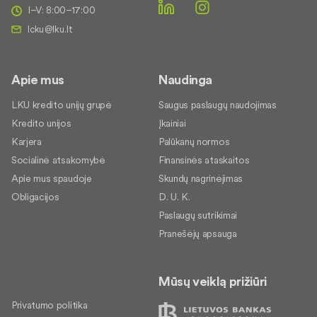
I–V: 8:00–17:00
Apie mus
Naudinga
LKU kredito unijų grupė
Saugus paslaugų naudojimas
Kredito unijos
Įkainiai
Karjera
Palūkanų normos
Socialinė atsakomybė
Finansinės ataskaitos
Apie mus spaudoje
Skundų nagrinėjimas
Obligacijos
D. U. K.
Paslaugų sutrikimai
Pranešėjų apsauga
Mūsų veiklą prižiūri
Privatumo politika