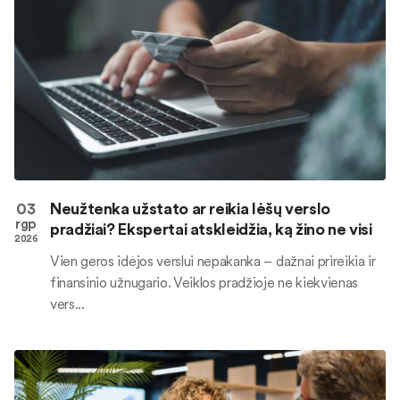
03
Neužtenka užstato ar reikia lėšų verslo
rgp
pradžiai? Ekspertai atskleidžia, ką žino ne visi
2026
Vien geros idėjos verslui nepakanka – dažnai prireikia ir
finansinio užnugario. Veiklos pradžioje ne kiekvienas
vers...