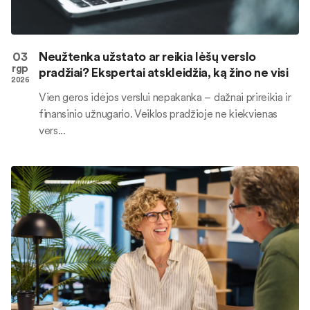
03
Neužtenka užstato ar reikia lėšų verslo
rgp
pradžiai? Ekspertai atskleidžia, ką žino ne visi
2026
Vien geros idėjos verslui nepakanka – dažnai prireikia ir
finansinio užnugario. Veiklos pradžioje ne kiekvienas
vers...