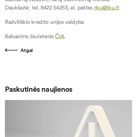
Daukšaitė; tel. 8422 54253, el. paštas
rku@lku.lt
Radviliškio kredito unijos valdyba
Balsavimo biuletenis
ČIA
.
Atgal
Paskutinės naujienos