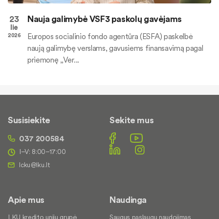
23
Nauja galimybė VSF3 paskolų gavėjams
lie
Europos socialinio fondo agentūra (ESFA) paskelbė
2026
naują galimybę verslams, gavusiems finansavimą pagal
priemonę „Ver...
Susisiekite
Sekite mus
037 200584
I–V: 8:00–17:00
Apie mus
Naudinga
LKU kredito unijų grupė
Saugus paslaugų naudojimas