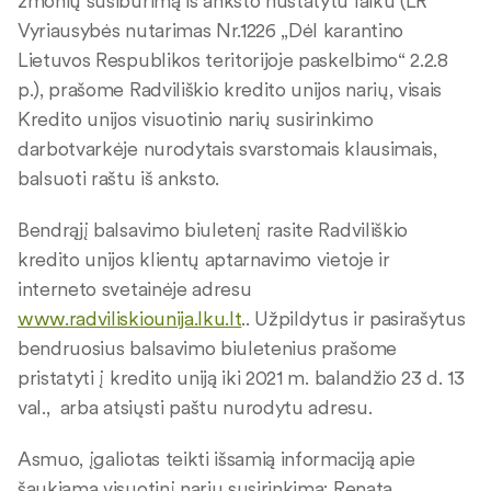
žmonių susibūrimą iš anksto nustatytu laiku (LR
Vyriausybės nutarimas Nr.1226 „Dėl karantino
Lietuvos Respublikos teritorijoje paskelbimo“ 2.2.8
p.), prašome Radviliškio kredito unijos narių, visais
Kredito unijos visuotinio narių susirinkimo
darbotvarkėje nurodytais svarstomais klausimais,
balsuoti raštu iš anksto.
Bendrąjį balsavimo biuletenį rasite Radviliškio
kredito unijos klientų aptarnavimo vietoje ir
interneto svetainėje adresu
www.radviliskiounija.lku.lt
.. Užpildytus ir pasirašytus
bendruosius balsavimo biuletenius prašome
pristatyti į kredito uniją iki 2021 m. balandžio 23 d. 13
val., arba atsiųsti paštu nurodytu adresu.
Asmuo, įgaliotas teikti išsamią informaciją apie
šaukiamą visuotinį narių susirinkimą: Renata