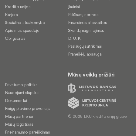
Kredito unijos
Įkainiai
Karjera
Palūkanų normos
Socialinė atsakomybė
Finansinės ataskaitos
Apie mus spaudoje
Skundų nagrinėjimas
Obligacijos
D. U. K.
Paslaugų sutrikimai
Pranešėjų apsauga
Mūsų veiklą prižiūri
Privatumo politika
Naudojami slapukai
Dokumentai
Pinigų plovimo prevencija
© 2026 LKU kredito unijų grupė
Mūsų partneriai
Mūsų logotipas
Prieinamumo pareiškimas