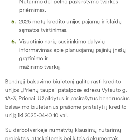
Nutarimo dėl pelno paskirstymo tvarkos
priėmimas.
2025 metų kredito unijos pajamų ir išlaidų
sąmatos tvirtinimas.
Visuotinio narių susirinkimo dalyvių
informavimas apie planuojamų pajinių įnašų
grąžinimo ir
mažinimo tvarką.
Bendrąjį balsavimo biuletenį galite rasti kredito
unijos „Prienų taupa“ patalpose adresu Vytauto g.
1A-3, Prienai. Užpildytus ir pasirašytus bendruosius
balsavimo biuletenius prašome pristatyti į kredito
uniją iki 2025-04-10 10 val.
Su darbotvarkėje numatytų klausimų nutarimų
projektais, ataskaitomis bei kitais dokumentais