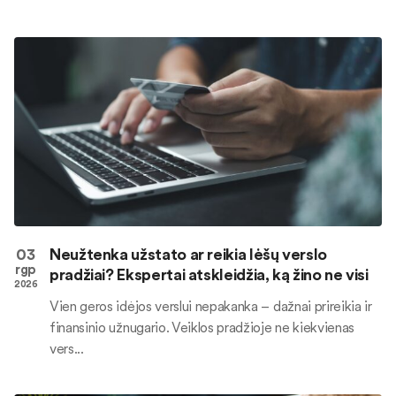
03
Neužtenka užstato ar reikia lėšų verslo
rgp
pradžiai? Ekspertai atskleidžia, ką žino ne visi
2026
Vien geros idėjos verslui nepakanka – dažnai prireikia ir
finansinio užnugario. Veiklos pradžioje ne kiekvienas
vers...