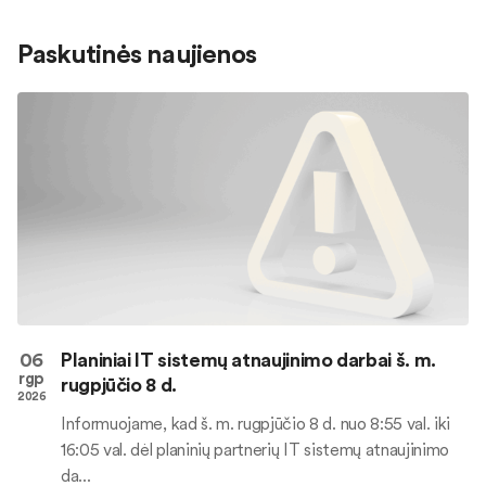
Paskutinės naujienos
06
Planiniai IT sistemų atnaujinimo darbai š. m.
rgp
rugpjūčio 8 d.
2026
Informuojame, kad š. m. rugpjūčio 8 d. nuo 8:55 val. iki
16:05 val. dėl planinių partnerių IT sistemų atnaujinimo
da...