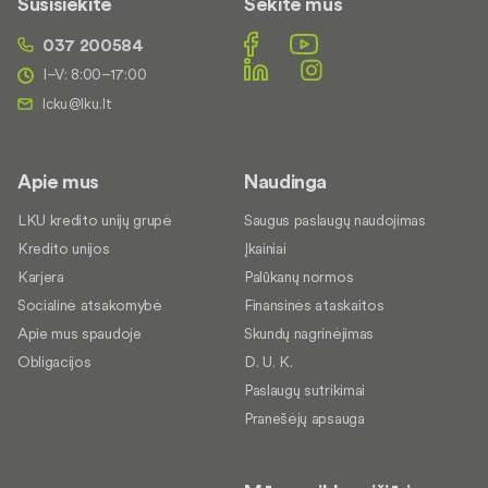
Susisiekite
Sekite mus
037 200584
I–V: 8:00–17:00
Apie mus
Naudinga
LKU kredito unijų grupė
Saugus paslaugų naudojimas
Kredito unijos
Įkainiai
Karjera
Palūkanų normos
Socialinė atsakomybė
Finansinės ataskaitos
Apie mus spaudoje
Skundų nagrinėjimas
Obligacijos
D. U. K.
Paslaugų sutrikimai
Pranešėjų apsauga