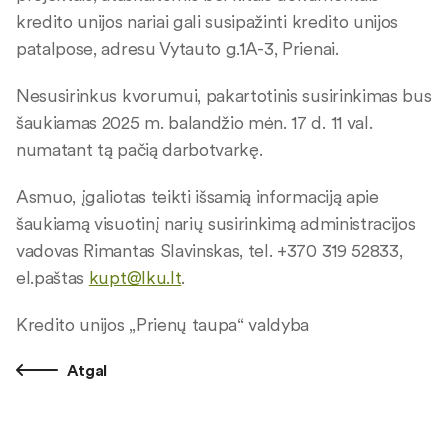
kredito unijos nariai gali susipažinti kredito unijos
patalpose, adresu Vytauto g.1A-3, Prienai.
Nesusirinkus kvorumui, pakartotinis susirinkimas bus
šaukiamas 2025 m. balandžio mėn. 17 d. 11 val.
numatant tą pačią darbotvarkę.
Asmuo, įgaliotas teikti išsamią informaciją apie
šaukiamą visuotinį narių susirinkimą administracijos
vadovas Rimantas Slavinskas, tel. +370 319 52833,
el.paštas
kupt@lku.lt
.
Kredito unijos „Prienų taupa“ valdyba
Atgal