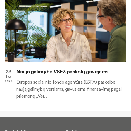
23
Nauja galimybė VSF3 paskolų gavėjams
lie
Europos socialinio fondo agentūra (ESFA) paskelbė
2026
naują galimybę verslams, gavusiems finansavimą pagal
priemonę „Ver...