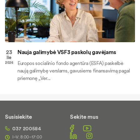
23
Nauja galimybė VSF3 paskolų gavėjams
lie
Europos socialinio fondo agentūra (ESFA) paskelbė
2026
naują galimybę verslams, gavusiems finansavimą pagal
priemonę „Ver...
Susisiekite
Sekite mus
037 200584
I–V: 8:00–17:00