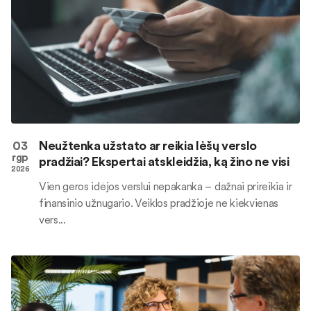
03
Neužtenka užstato ar reikia lėšų verslo
rgp
pradžiai? Ekspertai atskleidžia, ką žino ne visi
2026
Vien geros idėjos verslui nepakanka – dažnai prireikia ir
finansinio užnugario. Veiklos pradžioje ne kiekvienas
vers...