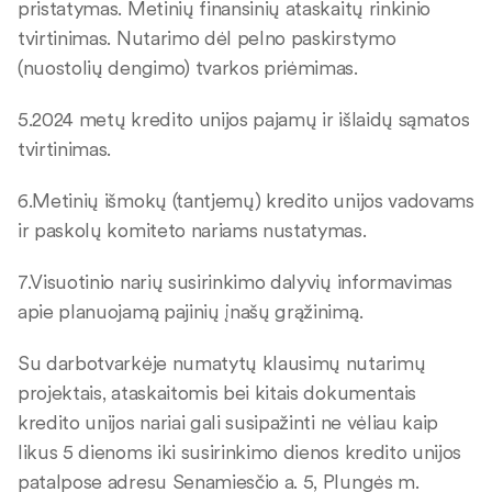
pristatymas. Metinių finansinių ataskaitų rinkinio
tvirtinimas. Nutarimo dėl pelno paskirstymo
(nuostolių dengimo) tvarkos priėmimas.
5.2024 metų kredito unijos pajamų ir išlaidų sąmatos
tvirtinimas.
6.Metinių išmokų (tantjemų) kredito unijos vadovams
ir paskolų komiteto nariams nustatymas.
7.Visuotinio narių susirinkimo dalyvių informavimas
apie planuojamą pajinių įnašų grąžinimą.
Su darbotvarkėje numatytų klausimų nutarimų
projektais, ataskaitomis bei kitais dokumentais
kredito unijos nariai gali susipažinti ne vėliau kaip
likus 5 dienoms iki susirinkimo dienos kredito unijos
patalpose adresu Senamiesčio a. 5, Plungės m.