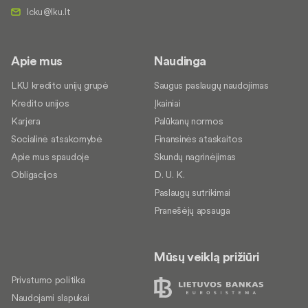
Apie mus
Naudinga
LKU kredito unijų grupė
Saugus paslaugų naudojimas
Kredito unijos
Įkainiai
Karjera
Palūkanų normos
Socialinė atsakomybė
Finansinės ataskaitos
Apie mus spaudoje
Skundų nagrinėjimas
Obligacijos
D. U. K.
Paslaugų sutrikimai
Pranešėjų apsauga
Mūsų veiklą prižiūri
Privatumo politika
Naudojami slapukai