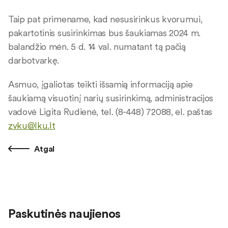
Taip pat primename, kad nesusirinkus kvorumui,
pakartotinis susirinkimas bus šaukiamas 2024 m.
balandžio mėn. 5 d. 14 val. numatant tą pačią
darbotvarkę.
Asmuo, įgaliotas teikti išsamią informaciją apie
šaukiamą visuotinį narių susirinkimą, administracijos
vadovė Ligita Rudienė, tel. (8-448) 72088, el. paštas
zvku@lku.lt
Atgal
Paskutinės naujienos