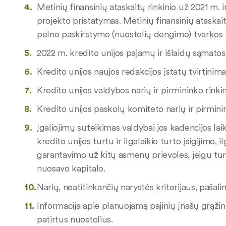
Metinių finansinių ataskaitų rinkinio už 2021 m.
projekto pristatymas. Metinių finansinių ataskait
pelno paskirstymo (nuostolių dengimo) tvarkos t
2022 m. kredito unijos pajamų ir išlaidų sąmatos 
Kredito unijos naujos redakcijos įstatų tvirtinima
Kredito unijos valdybos narių ir pirmininko rinki
Kredito unijos paskolų komiteto narių ir pirmini
Įgaliojimų suteikimas valdybai jos kadencijos l
kredito unijos turtu ir ilgalaikio turto įsigijimo
garantavimo už kitų asmenų prievoles, jeigu turt
nuosavo kapitalo.
Narių, neatitinkančių narystės kriterijaus, pašali
Informacija apie planuojamą pajinių įnašų grąžini
patirtus nuostolius.