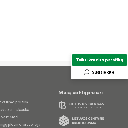
Teikti kredito paraišką
Susisiekite
Mūsų veiklą prižiūri
rivatumo politika
audojami slapukai
okumentai
inigų plovimo prevencija