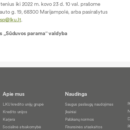
tenius iki 2022 m. kovo 23 d. 10 val. prašome
ytauto g. 19, 68300 Marijampolė, arba pasirašytus
sp@lku.lt
.
arama“ valdyba
Apie mus
Naudinga
P
LKU kredito unijų grupė
Saugus paslaugų naudojimas
N
Kredito unijos
Įkainiai
D
Karjera
Palūkanų normos
P
Socialinė atsakomybė
Finansinės ataskaitos