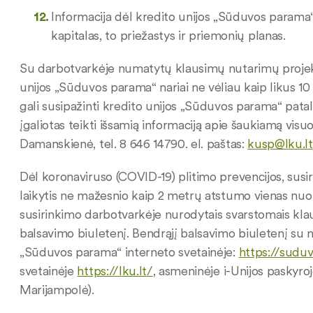
Informacija dėl kredito unijos „Sūduvos parama
kapitalas, to priežastys ir priemonių planas.
Su darbotvarkėje numatytų klausimų nutarimų projekt
unijos „Sūduvos parama“ nariai ne vėliau kaip likus 10 
gali susipažinti kredito unijos „Sūduvos parama“ pata
įgaliotas teikti išsamią informaciją apie šaukiamą visu
Damanskienė, tel. 8 646 14790. el. paštas:
kusp@lku.lt
Dėl koronaviruso (COVID-19) plitimo prevencijos, susi
laikytis ne mažesnio kaip 2 metrų atstumo vienas nuo 
susirinkimo darbotvarkėje nurodytais svarstomais klaus
balsavimo biuletenį. Bendrąjį balsavimo biuletenį su n
„Sūduvos parama“ interneto svetainėje:
https://suduv
svetainėje
https://lku.lt/
, asmeninėje i-Unijos paskyroj
Marijampolė).