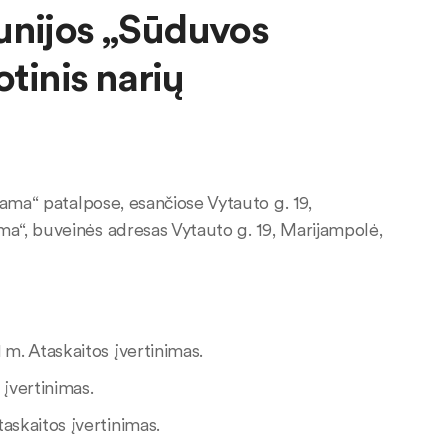
unijos „Sūduvos
otinis narių
rama“ patalpose, esančiose Vytauto g. 19,
a“, buveinės adresas Vytauto g. 19, Marijampolė,
 m. Ataskaitos įvertinimas.
 įvertinimas.
askaitos įvertinimas.