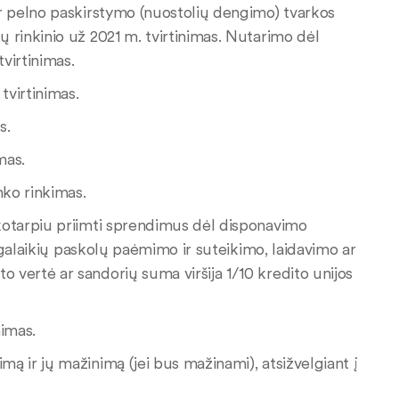
 ir pelno paskirstymo (nuostolių dengimo) tvarkos
ų rinkinio už 2021 m. tvirtinimas. Nutarimo dėl
virtinimas.
tvirtinimas.
s.
mas.
nko rinkimas.
aikotarpiu priimti sprendimus dėl disponavimo
, ilgalaikių paskolų paėmimo ir suteikimo, laidavimo ar
o vertė ar sandorių suma viršija 1/10 kredito unijos
nimas.
mą ir jų mažinimą (jei bus mažinami), atsižvelgiant į