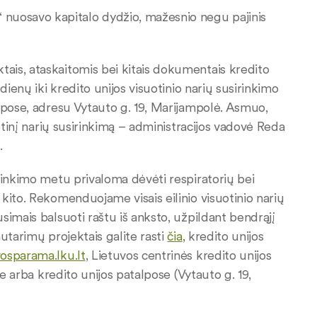
“ nuosavo kapitalo dydžio, mažesnio negu pajinis
ais, ataskaitomis bei kitais dokumentais kredito
dienų iki kredito unijos visuotinio narių susirinkimo
lpose, adresu Vytauto g. 19, Marijampolė. Asmuo,
otinį narių susirinkimą – administracijos vadovė Reda
.
rinkimo metu privaloma dėvėti respiratorių bei
kito. Rekomenduojame visais eilinio visuotinio narių
imais balsuoti raštu iš anksto, užpildant bendrąjį
utarimų projektais galite rasti
čia
, kredito unijos
osparama.lku.lt
, Lietuvos centrinės kredito unijos
e arba kredito unijos patalpose (Vytauto g. 19,