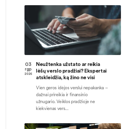
03
Neužtenka užstato ar reikia
rgp
lėšų verslo pradžiai? Ekspertai
2026
atskleidžia, ką žino ne visi
Vien geros idėjos verslui nepakanka –
dažnai prireikia ir finansinio
užnugario. Veiklos pradžioje ne
kiekvienas vers...