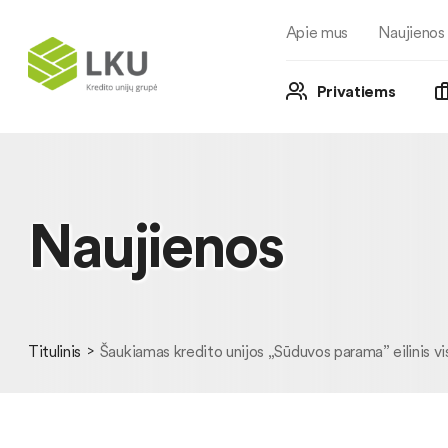
Apie mus
Naujienos
Privatiems
Naujienos
Titulinis
Šaukiamas kredito unijos „Sūduvos parama” eilinis vis