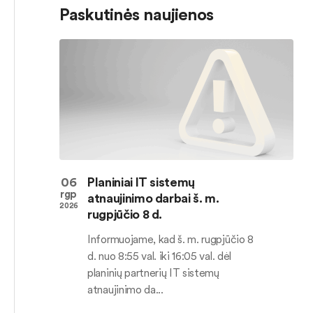
Paskutinės naujienos
06
Planiniai IT sistemų
rgp
atnaujinimo darbai š. m.
2026
rugpjūčio 8 d.
Informuojame, kad š. m. rugpjūčio 8
d. nuo 8:55 val. iki 16:05 val. dėl
planinių partnerių IT sistemų
atnaujinimo da...