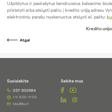
Užpildytus ir pasirašytus bendruosius balsavimo biule
pristatyti arba atsiųsti paštu į kredito uniją adresu V
elektroniniu parašu nuskenuotus atsiųsti el. paštu:
ku
Kredito unijos „Sūduvos p
Atgal
Susisiekite
Sekite mus
037 200584
I–V: 8:00–17:00