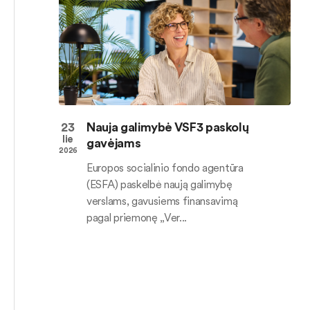
23
Nauja galimybė VSF3 paskolų
lie
gavėjams
2026
Europos socialinio fondo agentūra
(ESFA) paskelbė naują galimybę
verslams, gavusiems finansavimą
pagal priemonę „Ver...