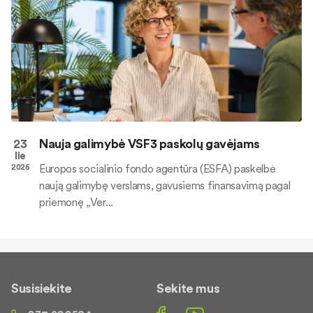
23
Nauja galimybė VSF3 paskolų gavėjams
lie
Europos socialinio fondo agentūra (ESFA) paskelbė
2026
naują galimybę verslams, gavusiems finansavimą pagal
priemonę „Ver...
Susisiekite
Sekite mus