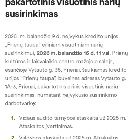
pakartotinis visuotinis narių
susirinkimas
2026 m. balandžio 9 d. neįvykus kredito unijos
„Prienų taupa“ eiliniam visuotiniam narių
susirinkimui,
2026 m. balandžio 16 d. 11 val
. Prienų
kultūros ir laisvalaikio centro mažojoje salėje,
esančioje Vytauto g. 35, Prienai, šaukiamas kredito
unijos “Prienų taupa”, buveinės adresas Vytauto g.
1A-3, Prienai, pakartotinis eilinis visuotinis narių
susirinkimas, numatant neįvykusio susirinkimo
darbotvarkę:
Vidaus audito tarnybos ataskaita už 2025 m.
Ataskaitos įvertinimas.
Valdybos ataskaita už 2025 m. Ataskaitos