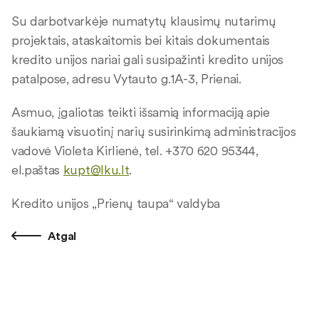
Su darbotvarkėje numatytų klausimų nutarimų
projektais, ataskaitomis bei kitais dokumentais
kredito unijos nariai gali susipažinti kredito unijos
patalpose, adresu Vytauto g.1A-3, Prienai.
Asmuo, įgaliotas teikti išsamią informaciją apie
šaukiamą visuotinį narių susirinkimą administracijos
vadovė Violeta Kirlienė, tel. +370 620 95344,
el.paštas
kupt@lku.lt
.
Kredito unijos „Prienų taupa“ valdyba
Atgal