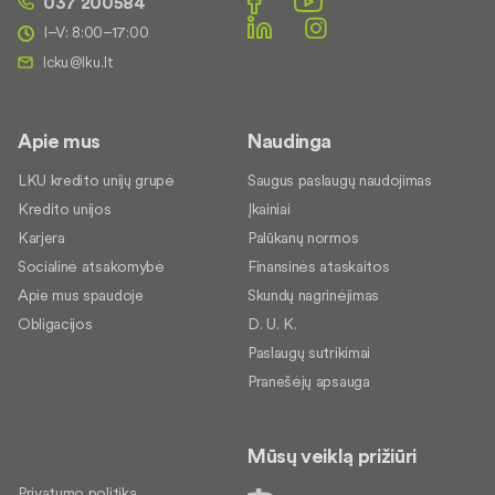
037 200584
I–V: 8:00–17:00
Apie mus
Naudinga
LKU kredito unijų grupė
Saugus paslaugų naudojimas
Kredito unijos
Įkainiai
Karjera
Palūkanų normos
Socialinė atsakomybė
Finansinės ataskaitos
Apie mus spaudoje
Skundų nagrinėjimas
Obligacijos
D. U. K.
Paslaugų sutrikimai
Pranešėjų apsauga
Mūsų veiklą prižiūri
Privatumo politika