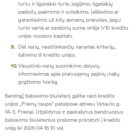
turtu ir ilgalaikio turto įsigijimo, ilgalaikių
paskolų paėmimo ir suteikimo, laidavimo ar
garantavimo už kitų asmenų prievoles, jeigu
turto vertė ar sandorių suma viršija 1/10 kredito
unijos nuosavo kapitalo.
Dėl narių, neatitinkančių narystės kriterijų,
šalinimo iš kredito unijos.
Visuotinio narių susirinkimo dalyvių
informavimas apie planuojamų pajinių įnašų
grąžinimo tvarką.
Bendrąjį balsavimo biuletenį galite rasti kredito
unijos „Prienų taupa“ patalpose adresu Vytauto g.
1A-3, Prienai. Užpildytus ir pasirašytus bendruosius
balsavimo biuletenius prašome pristatyti į kredito
uniją iki 2026-04-16 10 val.