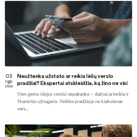
03
Neužtenka užstato ar reikia lėšų verslo
rgp
pradžiai? Ekspertai atskleidžia, ką žino ne visi
2026
Vien geros idėjos verslui nepakanka – dažnai prireikia ir
finansinio užnugario. Veiklos pradžioje ne kiekvienas
vers...