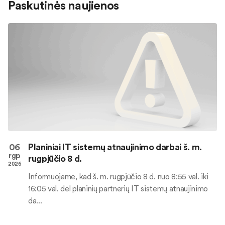
Paskutinės naujienos
06
Planiniai IT sistemų atnaujinimo darbai š. m.
rgp
rugpjūčio 8 d.
2026
Informuojame, kad š. m. rugpjūčio 8 d. nuo 8:55 val. iki
16:05 val. dėl planinių partnerių IT sistemų atnaujinimo
da...