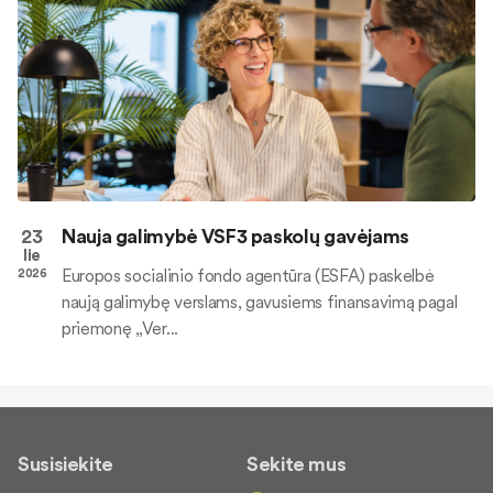
23
Nauja galimybė VSF3 paskolų gavėjams
lie
Europos socialinio fondo agentūra (ESFA) paskelbė
2026
naują galimybę verslams, gavusiems finansavimą pagal
priemonę „Ver...
Susisiekite
Sekite mus