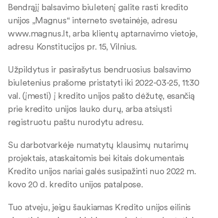
Bendrąjį balsavimo biuletenį galite rasti kredito
unijos „Magnus“ interneto svetainėje, adresu
www.magnus.lt, arba klientų aptarnavimo vietoje,
adresu Konstitucijos pr. 15, Vilnius.
Užpildytus ir pasirašytus bendruosius balsavimo
biuletenius prašome pristatyti iki 2022-03-25, 11:30
val. (įmesti) į kredito unijos pašto dėžutę, esančią
prie kredito unijos lauko durų, arba atsiųsti
registruotu paštu nurodytu adresu.
Su darbotvarkėje numatytų klausimų nutarimų
projektais, ataskaitomis bei kitais dokumentais
Kredito unijos nariai galės susipažinti nuo 2022 m.
kovo 20 d. kredito unijos patalpose.
Tuo atveju, jeigu šaukiamas Kredito unijos eilinis