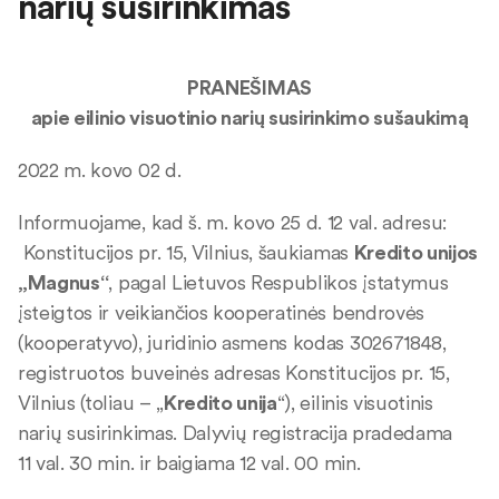
narių susirinkimas
PRANEŠIMAS
apie eilinio visuotinio narių susirinkimo sušaukimą
2022 m. kovo 02 d.
Informuojame, kad š. m. kovo 25 d. 12 val. adresu:
Konstitucijos pr. 15, Vilnius, šaukiamas
Kredito unijos
„
Magnus
“
, pagal Lietuvos Respublikos įstatymus
įsteigtos ir veikiančios kooperatinės bendrovės
(kooperatyvo), juridinio asmens kodas 302671848,
registruotos buveinės adresas Konstitucijos pr. 15,
Vilnius (toliau – „
Kredito unija
“), eilinis visuotinis
narių susirinkimas. Dalyvių registracija pradedama
11 val. 30 min. ir baigiama 12 val. 00 min.