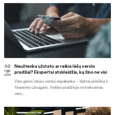
03
Neužtenka užstato ar reikia lėšų verslo
rgp
pradžiai? Ekspertai atskleidžia, ką žino ne visi
2026
Vien geros idėjos verslui nepakanka – dažnai prireikia ir
finansinio užnugario. Veiklos pradžioje ne kiekvienas
vers...