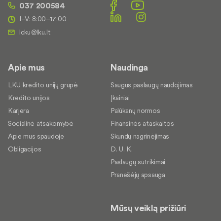
037 200584
I–V: 8:00–17:00
Apie mus
Naudinga
LKU kredito unijų grupė
Saugus paslaugų naudojimas
Kredito unijos
Įkainiai
Karjera
Palūkanų normos
Socialinė atsakomybė
Finansinės ataskaitos
Apie mus spaudoje
Skundų nagrinėjimas
Obligacijos
D. U. K.
Paslaugų sutrikimai
Pranešėjų apsauga
Mūsų veiklą prižiūri