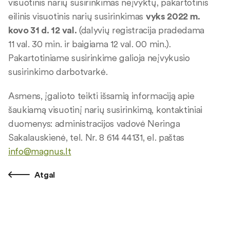
visuotinis narių susirinkimas neįvyktų, pakartotinis
eilinis visuotinis narių susirinkimas
vyks 2022 m.
kovo 31 d. 12 val.
(dalyvių registracija pradedama
11 val. 30 min. ir baigiama 12 val. 00 min.).
Pakartotiniame susirinkime galioja neįvykusio
susirinkimo darbotvarkė.
Asmens, įgalioto teikti išsamią informaciją apie
šaukiamą visuotinį narių susirinkimą, kontaktiniai
duomenys: administracijos vadovė Neringa
Sakalauskienė, tel. Nr. 8 614 44131, el. paštas
info@magnus.lt
Atgal