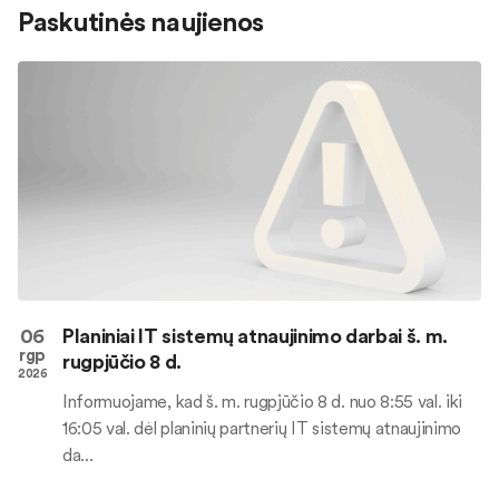
Paskutinės naujienos
06
Planiniai IT sistemų atnaujinimo darbai š. m.
rgp
rugpjūčio 8 d.
2026
Informuojame, kad š. m. rugpjūčio 8 d. nuo 8:55 val. iki
16:05 val. dėl planinių partnerių IT sistemų atnaujinimo
da...