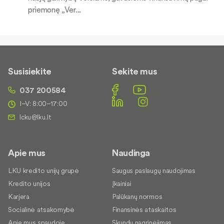
priemonę „Ver...
Susisiekite
Sekite mus
037 200584
I–V: 8:00–17:00
Apie mus
Naudinga
LKU kredito unijų grupė
Saugus paslaugų naudojimas
Kredito unijos
Įkainiai
Karjera
Palūkanų normos
Socialinė atsakomybė
Finansinės ataskaitos
Apie mus spaudoje
Skundų nagrinėjimas