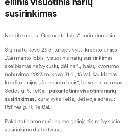
eilinis visuotinis narių
susirinkimas
Kredito unijos „Germanto lobis“ narių dėmesiui
Šių metų kovo 23 d. turėjęs vykti kredito unijos
„Germanto lobis” visuotinis narių susirinkimas
skelbiamas neįvykusiu, dėl narių balsų kvorumo
nebuvimo. 2023 m. kovo 31 d., 15 val. šaukiamas
kredito unijos „Germanto lobis“, buveinės adresas
Sedos g. 6, Telšiai,
pa
kartotinis visuotinis narių
susirinkimas,
kuris vyks Telšių Ješivoje
adresu:
Iždinės g. 11, Telšiai.
Pakartotiniame susirinkime galioja tik neįvykusio
susirinkimo darbotvarkė.