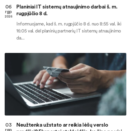
06
Planiniai IT sistemų atnaujinimo darbai š. m.
rgp
rugpjūčio 8 d.
2026
Informuojame, kad š. m. rugpjūčio 8 d. nuo 8:55 val. iki
16:05 val. dėl planinių partnerių IT sistemų atnaujinimo
da...
03
Neužtenka užstato ar reikia lėšų verslo
rgp