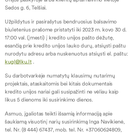
Sedos g. 6, Telšiai.
Užpildytus ir pasirašytus bendruosius balsavimo
biuletenius prašome pristatyti iki 2023 m. kovo 30 d.
17:00 val. (įmesti) į kredito unijos pašto dėžutę,
esančią prie kredito unijos lauko durų, atsiųsti paštu
nurodytu adresu arba nuskenuotus atsiųsti el. paštu:
kugl@lku.lt
.
Su darbotvarkėje numatytų klausimų nutarimų
projektais, ataskaitomis bei kitais dokumentais
kredito unijos nariai gali susipažinti ne vėliau kaip
likus 5 dienoms iki susirinkimo dienos.
Asmuo, įgaliotas teikti išsamią informaciją apie
šaukiamą visuotinį narių susirinkimą Inga Navikienė,
tel. Nr. (8 444) 67437, mob. tel. Nr. +37060624809,