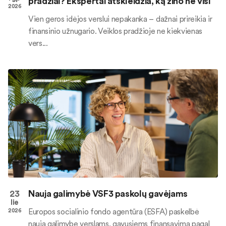
pradžiai? Ekspertai atskleidžia, ką žino ne visi
2026
Vien geros idėjos verslui nepakanka – dažnai prireikia ir
finansinio užnugario. Veiklos pradžioje ne kiekvienas
vers...
23
Nauja galimybė VSF3 paskolų gavėjams
lie
Europos socialinio fondo agentūra (ESFA) paskelbė
2026
naują galimybę verslams, gavusiems finansavimą pagal