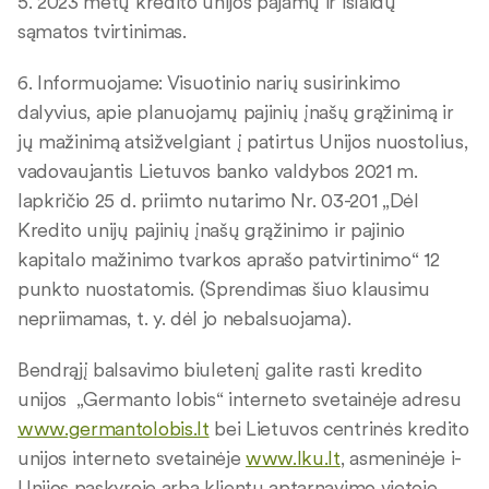
5. 2023 metų kredito unijos pajamų ir išlaidų
sąmatos tvirtinimas.
6. Informuojame: Visuotinio narių susirinkimo
dalyvius, apie planuojamų pajinių įnašų grąžinimą ir
jų mažinimą atsižvelgiant į patirtus Unijos nuostolius,
vadovaujantis Lietuvos banko valdybos 2021 m.
lapkričio 25 d. priimto nutarimo Nr. 03-201 „Dėl
Kredito unijų pajinių įnašų grąžinimo ir pajinio
kapitalo mažinimo tvarkos aprašo patvirtinimo“ 12
punkto nuostatomis. (Sprendimas šiuo klausimu
nepriimamas, t. y. dėl jo nebalsuojama).
Bendrąjį balsavimo biuletenį galite rasti kredito
unijos „Germanto lobis“ interneto svetainėje adresu
www.germantolobis.lt
bei Lietuvos centrinės kredito
unijos interneto svetainėje
www.lku.lt
, asmeninėje i-
Unijos paskyroje arba klientų aptarnavimo vietoje