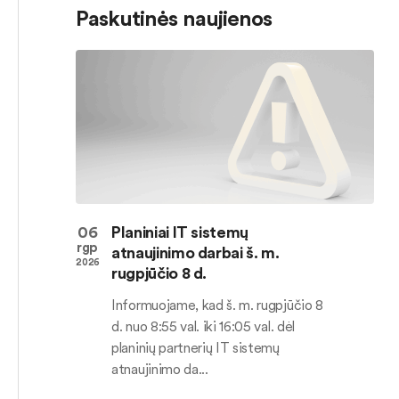
Paskutinės naujienos
06
Planiniai IT sistemų
rgp
atnaujinimo darbai š. m.
2026
rugpjūčio 8 d.
Informuojame, kad š. m. rugpjūčio 8
d. nuo 8:55 val. iki 16:05 val. dėl
planinių partnerių IT sistemų
atnaujinimo da...