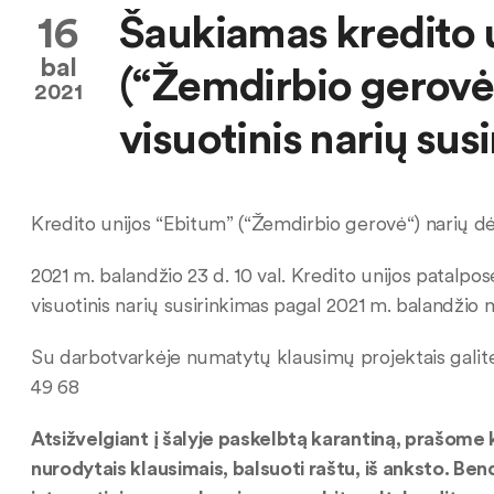
16
Šaukiamas kredito 
bal
(“Žemdirbio gerovė“)
2021
visuotinis narių sus
Kredito unijos “Ebitum” (“Žemdirbio gerovė“) narių d
2021 m. balandžio 23 d. 10 val. Kredito unijos patalpose
visuotinis narių susirinkimas pagal 2021 m. balandžio 
Su darbotvarkėje numatytų klausimų projektais galite sus
49 68
Atsižvelgiant į šalyje paskelbtą karantiną, prašome k
nurodytais klausimais, balsuoti raštu, iš anksto. Bend