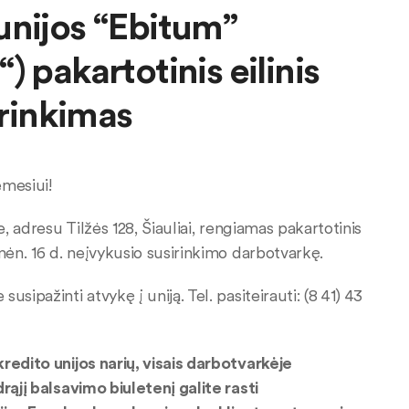
unijos “Ebitum”
 pakartotinis eilinis
irinkimas
ėmesiui!
, adresu Tilžės 128, Šiauliai, rengiamas pakartotinis
mėn. 16 d. neįvykusio susirinkimo darbotvarkę.
ipažinti atvykę į uniją. Tel. pasiteirauti: (8 41) 43
redito unijos narių, visais darbotvarkėje
rąjį balsavimo biuletenį galite rasti