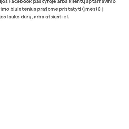
nijos Facebook paskyroje arba klientų aptarnavimo
vimo biuletenius prašome pristatyti (įmesti) į
os lauko durų, arba atsiųsti el.