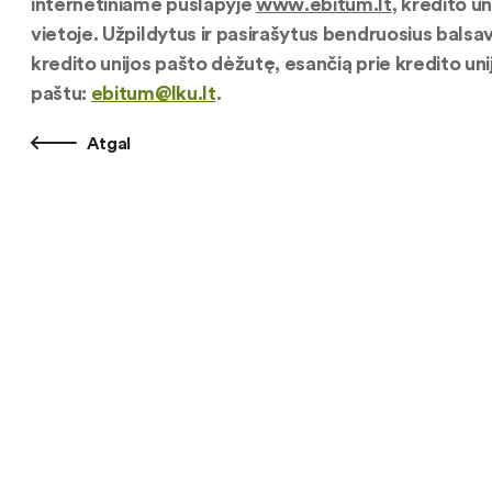
internetiniame puslapyje
www.ebitum.lt
, kredito u
vietoje. Užpildytus ir pasirašytus bendruosius balsa
kredito unijos pašto dėžutę, esančią prie kredito unij
paštu:
ebitum@lku.lt
.
Atgal