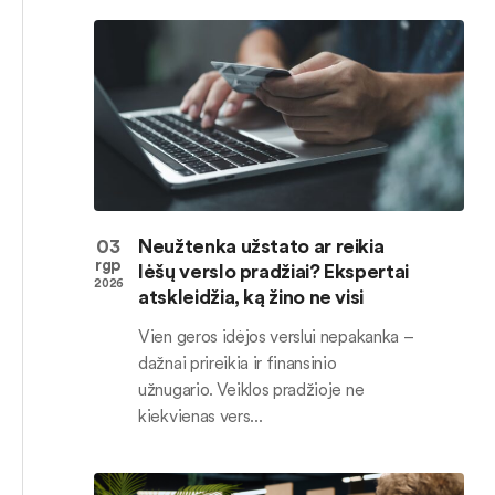
03
Neužtenka užstato ar reikia
rgp
lėšų verslo pradžiai? Ekspertai
2026
atskleidžia, ką žino ne visi
Vien geros idėjos verslui nepakanka –
dažnai prireikia ir finansinio
užnugario. Veiklos pradžioje ne
kiekvienas vers...