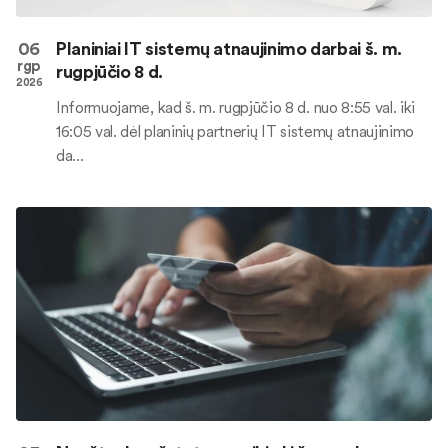
06
Planiniai IT sistemų atnaujinimo darbai š. m.
rgp
rugpjūčio 8 d.
2026
Informuojame, kad š. m. rugpjūčio 8 d. nuo 8:55 val. iki
16:05 val. dėl planinių partnerių IT sistemų atnaujinimo
da...