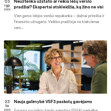
03
Neužtenka užstato ar reikia lėšų verslo
rgp
pradžiai? Ekspertai atskleidžia, ką žino ne visi
2026
Vien geros idėjos verslui nepakanka – dažnai prireikia ir
finansinio užnugario. Veiklos pradžioje ne kiekvienas
vers...
23
Nauja galimybė VSF3 paskolų gavėjams
lie
Europos socialinio fondo agentūra (ESFA) paskelbė
2026