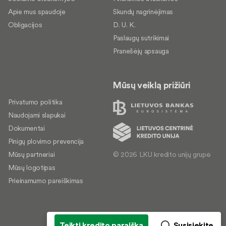
Apie mus spaudoje
Skundų nagrinėjimas
Obligacijos
D. U. K.
Paslaugų sutrikimai
Pranešėjų apsauga
Mūsų veiklą prižiūri
Privatumo politika
Naudojami slapukai
Dokumentai
Pinigų plovimo prevencija
© 2026 LKU kredito unijų grupė
Mūsų partneriai
Mūsų logotipas
Prieinamumo pareiškimas
Teikti kredito paraišką
Susisiekite