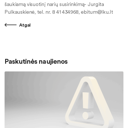
šaukiamą visuotinį narių susirinkimą- Jurgita
Pulkauskienė, tel. nr. 8 41 434968,
ebitum@lku.lt
Atgal
Paskutinės naujienos