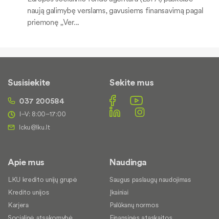
naują galimybę verslams, gavusiems finansavimą pagal
priemonę „Ver...
Susisiekite
Sekite mus
037 200584
I–V: 8:00–17:00
Apie mus
Naudinga
LKU kredito unijų grupė
Saugus paslaugų naudojimas
Kredito unijos
Įkainiai
Karjera
Palūkanų normos
Socialinė atsakomybė
Finansinės ataskaitos