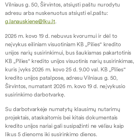
Vilniaus g. 50, Širvintos, atsiųsti paštu nurodytu
adresu arba nuskenuotus atsiųsti el.paštu:
g.lanauskiene@lku.lt
.
2026 m. kovo 19 d. nebuvus kvorumui ir dėl to
neįvykus eiliniam visuotiniam KB „Pilies“ kredito
unijos narių susirinkimui, bus šaukiamas pakartotinis
KB „Pilies“ kredito unijos visuotinis narių susirinkimas,
kuris įvyks 2026 m. kovo 25 d. 9.00 val. KB „Pilies“
kredito unijos patalpose, adresu Vilniaus g. 50,
Širvintos, numatant 2026 m. kovo 19 d. neįvykusio
susirinkimo darbotvarkę.
Su darbotvarkėje numatytų klausimų nutarimų
projektais, ataskaitomis bei kitais dokumentais
kredito unijos nariai gali susipažinti ne vėliau kaip
likus 5 dienoms iki susirinkimo dienos.