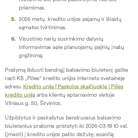
priėmimas.
2026 metų kredito unijos pajamų ir išlaidų
sąmatos tvirtinimas.
Visuotinio narių susirinkimo dalyvių
informavimas apie planuojamų pajinių įnašų
grąžinimą.
Prašymą išduoti bendrąjį balsavimo biuletenį galite
rasti KB „Pilies“ kredito unijos interneto svetainėje
adresu
Kredito unija | Paskolos skaičiuoklė | Pilies
kredito unija
arba klientų aptarnavimo vietoje
Vilniaus g. 50, Širvintos.
Užpildytus ir pasirašytus bendruosius balsavimo
biuletenius prašome pristatyti iki 2026-03-18 10 val.
(įmesti) į kredito unijos pašto dėžutę, esančią