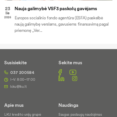
23
Nauja galimybė VSF3 paskolų gavėjams
lie
Europos socialinio fondo agentūra (ESFA) paskelbė
2026
naują galimybę verslams, gavusiems finansavimą pagal
priemonę „Ver...
Susisiekite
Sekite mus
037 200584
I–V: 8:00–17:00
Apie mus
Naudinga
LKU kredito unijų grupė
Saugus paslaugų naudojimas