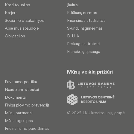
Kredito unijos
Įkainiai
Karjera
Palūkanų normos
Socialinė atsakomybė
Finansinės ataskaitos
Apie mus spaudoje
Skundų nagrinėjimas
Obligacijos
D. U. K.
Paslaugų sutrikimai
Pranešėjų apsauga
Mūsų veiklą prižiūri
Privatumo politika
Naudojami slapukai
Dokumentai
Pinigų plovimo prevencija
© 2026 LKU kredito unijų grupė
Mūsų partneriai
Mūsų logotipas
Prieinamumo pareiškimas