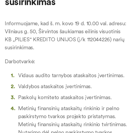
susirinkimas
Informuojame, kad š. m. kovo 19 d. 10.00 val. adresu:
Vilniaus g. 50, Širvintos šaukiamas eilinis visuotinis
KB „PILIES“ KREDITO UNIJOS (į/k 112044226) narių
susirinkimas.
Darbotvarkė:
Vidaus audito tarnybos ataskaitos įvertinimas.
Valdybos ataskaitos įvertinimas.
Paskolų komiteto ataskaitos įvertinimas.
Metinių finansinių ataskaitų rinkinio ir pelno
paskirstymo tvarkos projekto pristatymas.
Metinių finansinių ataskaitų rinkinio tvirtinimas.
Nutarimo dėl pelno paskirstymo tvarkos