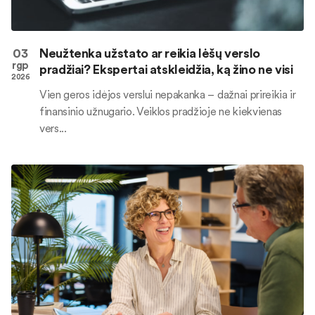
03
Neužtenka užstato ar reikia lėšų verslo
rgp
pradžiai? Ekspertai atskleidžia, ką žino ne visi
2026
Vien geros idėjos verslui nepakanka – dažnai prireikia ir
finansinio užnugario. Veiklos pradžioje ne kiekvienas
vers...