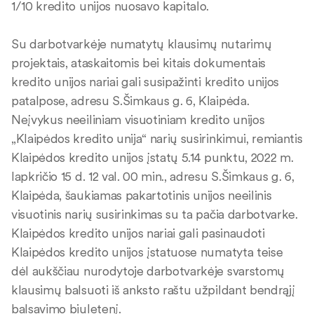
1/10 kredito unijos nuosavo kapitalo.
Su darbotvarkėje numatytų klausimų nutarimų
projektais, ataskaitomis bei kitais dokumentais
kredito unijos nariai gali susipažinti kredito unijos
patalpose, adresu S.Šimkaus g. 6, Klaipėda.
Neįvykus neeiliniam visuotiniam kredito unijos
„Klaipėdos kredito unija“ narių susirinkimui, remiantis
Klaipėdos kredito unijos įstatų 5.14 punktu, 2022 m.
lapkričio 15 d. 12 val. 00 min., adresu S.Šimkaus g. 6,
Klaipėda, šaukiamas pakartotinis unijos neeilinis
visuotinis narių susirinkimas su ta pačia darbotvarke.
Klaipėdos kredito unijos nariai gali pasinaudoti
Klaipėdos kredito unijos įstatuose numatyta teise
dėl aukščiau nurodytoje darbotvarkėje svarstomų
klausimų balsuoti iš anksto raštu užpildant bendrąjį
balsavimo biuletenį.