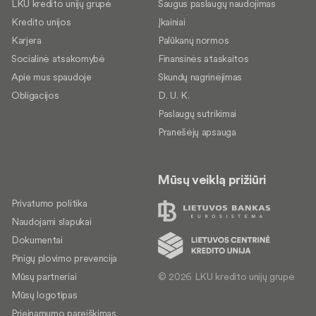
LKU kredito unijų grupė
Saugus paslaugų naudojimas
Kredito unijos
Įkainiai
Karjera
Palūkanų normos
Socialinė atsakomybė
Finansinės ataskaitos
Apie mus spaudoje
Skundų nagrinėjimas
Obligacijos
D. U. K.
Paslaugų sutrikimai
Pranešėjų apsauga
Mūsų veiklą prižiūri
Privatumo politika
Naudojami slapukai
Dokumentai
Pinigų plovimo prevencija
© 2026 LKU kredito unijų grupė
Mūsų partneriai
Mūsų logotipas
Prieinamumo pareiškimas