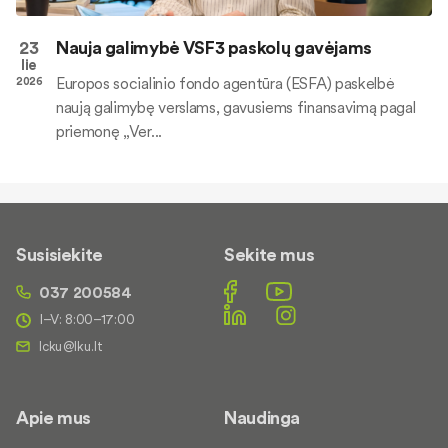
23
Nauja galimybė VSF3 paskolų gavėjams
lie
Europos socialinio fondo agentūra (ESFA) paskelbė
2026
naują galimybę verslams, gavusiems finansavimą pagal
priemonę „Ver...
Susisiekite
Sekite mus
037 200584
I–V: 8:00–17:00
Apie mus
Naudinga