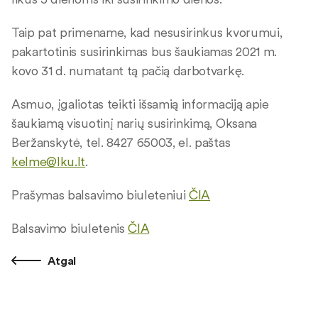
Taip pat primename, kad nesusirinkus kvorumui,
pakartotinis susirinkimas bus šaukiamas 2021 m.
kovo 31 d. numatant tą pačią darbotvarkę.
Asmuo, įgaliotas teikti išsamią informaciją apie
šaukiamą visuotinį narių susirinkimą, Oksana
Beržanskytė, tel. 8427 65003, el. paštas
kelme@lku.lt
.
Prašymas balsavimo biuleteniui
ČIA
Balsavimo biuletenis
ČIA
Atgal