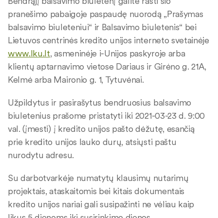
Bendrąjį balsavimo biuletenį galite rasti šio
pranešimo pabaigoje paspaudę nuorodą „Prašymas
balsavimo biuleteniui“ ir Balsavimo biuletenis“ bei
Lietuvos centrinės kredito unijos interneto svetainėje
www.lku.lt
, asmeninėje i-Unijos paskyroje arba
klientų aptarnavimo vietose Dariaus ir Girėno g. 21A,
Kelmė arba Maironio g. 1, Tytuvėnai.
Užpildytus ir pasirašytus bendruosius balsavimo
biuletenius prašome pristatyti iki 2021-03-23 d. 9:00
val. (įmesti) į kredito unijos pašto dėžutę, esančią
prie kredito unijos lauko durų, atsiųsti paštu
nurodytu adresu.
Su darbotvarkėje numatytų klausimų nutarimų
projektais, ataskaitomis bei kitais dokumentais
kredito unijos nariai gali susipažinti ne vėliau kaip
likus 5 dienoms iki susirinkimo dienos.