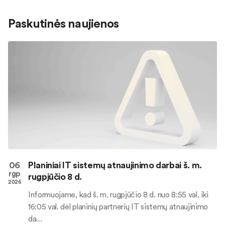
Paskutinės naujienos
06
Planiniai IT sistemų atnaujinimo darbai š. m.
rgp
rugpjūčio 8 d.
2026
Informuojame, kad š. m. rugpjūčio 8 d. nuo 8:55 val. iki
16:05 val. dėl planinių partnerių IT sistemų atnaujinimo
da...