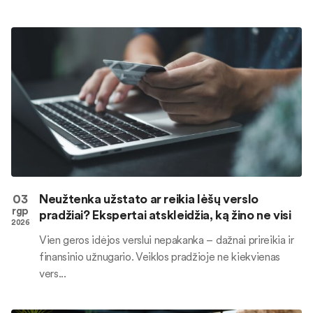
03
Neužtenka užstato ar reikia lėšų verslo
rgp
pradžiai? Ekspertai atskleidžia, ką žino ne visi
2026
Vien geros idėjos verslui nepakanka – dažnai prireikia ir
finansinio užnugario. Veiklos pradžioje ne kiekvienas
vers...