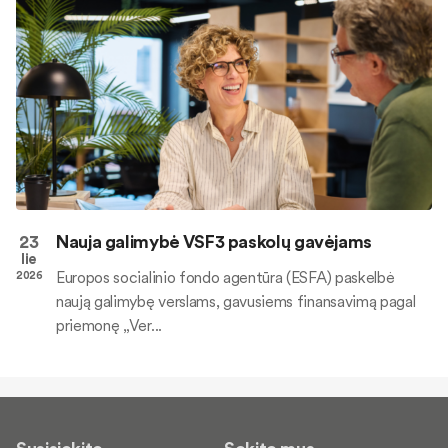
23
Nauja galimybė VSF3 paskolų gavėjams
lie
Europos socialinio fondo agentūra (ESFA) paskelbė
2026
naują galimybę verslams, gavusiems finansavimą pagal
priemonę „Ver...