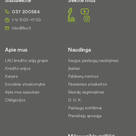
Susisiekite
Sekite mus
037 200584
I–V: 8:00–17:00
Apie mus
Naudinga
LKU kredito unijų grupė
Saugus paslaugų naudojimas
Kredito unijos
Įkainiai
Karjera
Palūkanų normos
Socialinė atsakomybė
Finansinės ataskaitos
Apie mus spaudoje
Skundų nagrinėjimas
Obligacijos
D. U. K.
Paslaugų sutrikimai
Pranešėjų apsauga