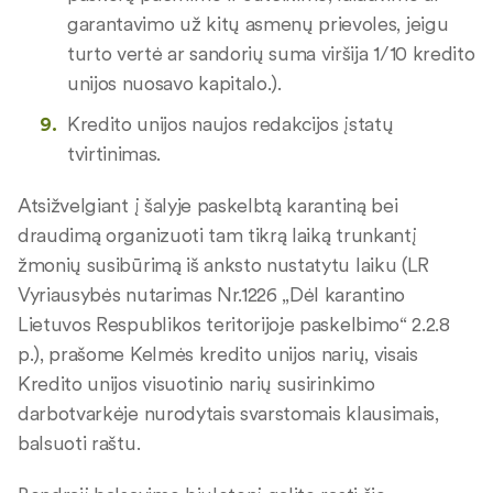
garantavimo už kitų asmenų prievoles, jeigu
turto vertė ar sandorių suma viršija 1/10 kredito
unijos nuosavo kapitalo.).
Kredito unijos naujos redakcijos įstatų
tvirtinimas.
Atsižvelgiant į šalyje paskelbtą karantiną bei
draudimą organizuoti tam tikrą laiką trunkantį
žmonių susibūrimą iš anksto nustatytu laiku (LR
Vyriausybės nutarimas Nr.1226 „Dėl karantino
Lietuvos Respublikos teritorijoje paskelbimo“ 2.2.8
p.), prašome Kelmės kredito unijos narių, visais
Kredito unijos visuotinio narių susirinkimo
darbotvarkėje nurodytais svarstomais klausimais,
balsuoti raštu.