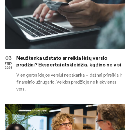
03
Neužtenka užstato ar reikia lėšų verslo
rgp
pradžiai? Ekspertai atskleidžia, ką žino ne visi
2026
Vien geros idėjos verslui nepakanka – dažnai prireikia ir
finansinio užnugario. Veiklos pradžioje ne kiekvienas
vers...