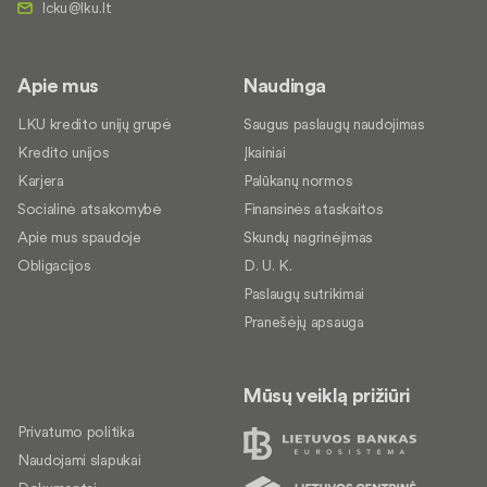
Apie mus
Naudinga
LKU kredito unijų grupė
Saugus paslaugų naudojimas
Kredito unijos
Įkainiai
Karjera
Palūkanų normos
Socialinė atsakomybė
Finansinės ataskaitos
Apie mus spaudoje
Skundų nagrinėjimas
Obligacijos
D. U. K.
Paslaugų sutrikimai
Pranešėjų apsauga
Mūsų veiklą prižiūri
Privatumo politika
Naudojami slapukai