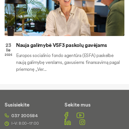
23
Nauja galimybė VSF3 paskolų gavėjams
lie
Europos socialinio fondo agentūra (ESFA) paskelbė
2026
naują galimybę verslams, gavusiems finansavimą pagal
priemonę „Ver...
Susisiekite
Sekite mus
037 200584
I–V: 8:00–17:00