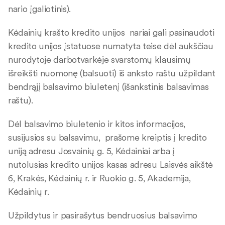
nario įgaliotinis).
Kėdainių krašto kredito unijos nariai gali pasinaudoti
kredito unijos įstatuose numatyta teise dėl aukščiau
nurodytoje darbotvarkėje svarstomų klausimų
išreikšti nuomonę (balsuoti) iš anksto raštu užpildant
bendrąjį balsavimo biuletenį (išankstinis balsavimas
raštu).
Dėl balsavimo biuletenio ir kitos informacijos,
susijusios su balsavimu, prašome kreiptis į kredito
uniją adresu Josvainių g. 5, Kėdainiai arba į
nutolusias kredito unijos kasas adresu Laisvės aikštė
6, Krakės, Kėdainių r. ir Ruokio g. 5, Akademija,
Kėdainių r.
Užpildytus ir pasirašytus bendruosius balsavimo