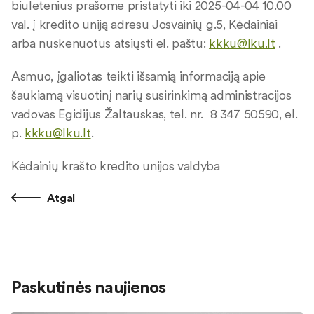
biuletenius prašome pristatyti iki 2025-04-04 10.00
val. į kredito uniją adresu Josvainių g.5, Kėdainiai
arba nuskenuotus atsiųsti el. paštu:
kkku@lku.lt
.
Asmuo, įgaliotas teikti išsamią informaciją apie
šaukiamą visuotinį narių susirinkimą administracijos
vadovas Egidijus Žaltauskas, tel. nr. 8 347 50590, el.
p.
kkku@lku.lt
.
Kėdainių krašto kredito unijos valdyba
Atgal
Paskutinės naujienos