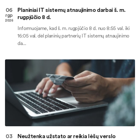
06
Planiniai IT sistemų atnaujinimo darbai š. m.
rgp
rugpjūčio 8 d.
2026
Informuojame, kad š. m. rugpjūčio 8 d. nuo 8:55 val. iki
16:05 val. dėl planinių partnerių IT sistemų atnaujinimo
da...
03
Neužtenka užstato ar reikia lėšų verslo