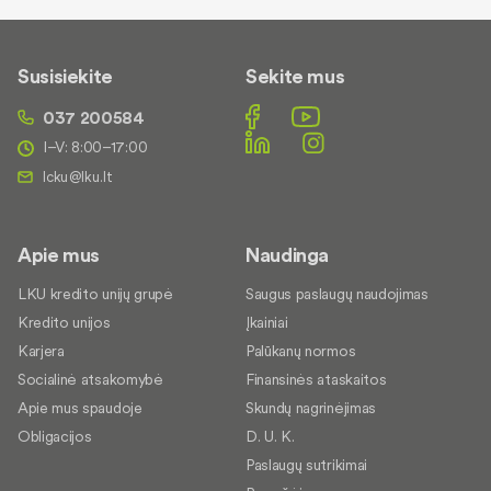
Susisiekite
Sekite mus
037 200584
I–V: 8:00–17:00
Apie mus
Naudinga
LKU kredito unijų grupė
Saugus paslaugų naudojimas
Kredito unijos
Įkainiai
Karjera
Palūkanų normos
Socialinė atsakomybė
Finansinės ataskaitos
Apie mus spaudoje
Skundų nagrinėjimas
Obligacijos
D. U. K.
Paslaugų sutrikimai