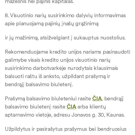
mažesnis nei pajinis kapitalas.
8. Visuotinio narių susirinkimo dalyvių informavimas
apie planuojamą pajinių įnašų grąžinimą
ir jų mažinimą, atsižvelgiant į sukauptus nuostolius.
Rekomenduojame kredito unijos nariams pasinaudoti
galimybe visais kredito unijos visuotinio narių
susirinkimo darbotvarkėje nurodytais klausimais
balsuoti raštu iš anksto, užpildant prašymą ir
bendrąjį balsavimo biuletenį.
Prašymą balsavimo biuleteniui rasite
ČIA
, bendrąjį
balsavimo biuletenį rasite
ČIA
arba klientų
aptarnavimo vietoje, adresu Jonavos g. 30, Kaunas.
Užpildytus ir pasirašytus prašymus bei bendruosius