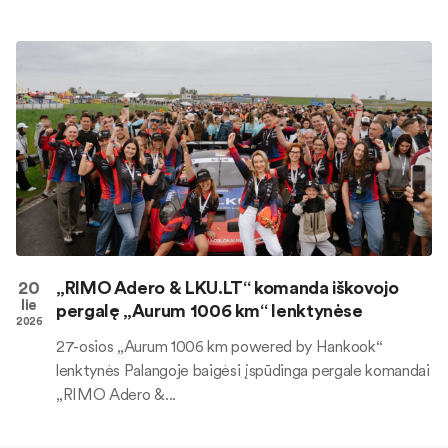
20
„RIMO Adero & LKU.LT“ komanda iškovojo
lie
pergalę „Aurum 1006 km“ lenktynėse
2026
27-osios „Aurum 1006 km powered by Hankook“
lenktynės Palangoje baigėsi įspūdinga pergale komandai
„RIMO Adero &...