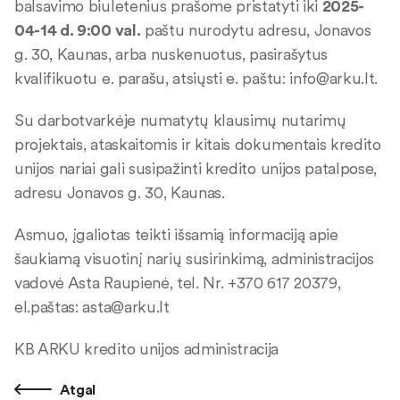
balsavimo biuletenius prašome pristatyti iki
2025-
04-14 d. 9:00 val.
paštu nurodytu adresu, Jonavos
g. 30, Kaunas, arba nuskenuotus, pasirašytus
kvalifikuotu e. parašu, atsiųsti e. paštu:
info@arku.lt
.
Su darbotvarkėje numatytų klausimų nutarimų
projektais, ataskaitomis ir kitais dokumentais kredito
unijos nariai gali susipažinti kredito unijos patalpose,
adresu Jonavos g. 30, Kaunas.
Asmuo, įgaliotas teikti išsamią informaciją apie
šaukiamą visuotinį narių susirinkimą, administracijos
vadovė Asta Raupienė, tel. Nr. +370 617 20379,
el.paštas:
asta@arku.lt
KB ARKU kredito unijos administracija
Atgal