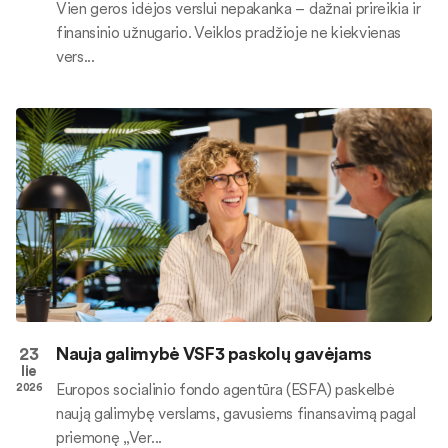
Vien geros idėjos verslui nepakanka – dažnai prireikia ir
finansinio užnugario. Veiklos pradžioje ne kiekvienas
vers...
23
Nauja galimybė VSF3 paskolų gavėjams
lie
Europos socialinio fondo agentūra (ESFA) paskelbė
2026
naują galimybę verslams, gavusiems finansavimą pagal
priemonę „Ver...