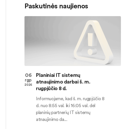
Paskutinės naujienos
06
Planiniai IT sistemų
rgp
atnaujinimo darbai š. m.
2026
rugpjūčio 8 d.
Informuojame, kad š. m. rugpjūčio 8
d. nuo 8:55 val. iki 16:05 val. dėl
planinių partnerių IT sistemų
atnaujinimo da...