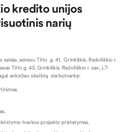
o kredito unijos
visuotinis narių
s salėje, adresu Tilto g. 41, Grinkiškis, Radviliškio r.
as Tilto g. 43, Grinkiškis, Radviliškio r. sav., LT-
agal anksčiau skelbtą darbotvarkę:
rtinimas.
as.
askirstymo tvarkos projekto pristatymas.