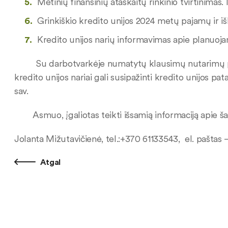
Metinių finansinių ataskaitų rinkinio tvirtinima
Grinkiškio kredito unijos 2024 metų pajamų ir iš
Kredito unijos narių informavimas apie planuoja
Su darbotvarkėje numatytų klausimų nutarimų proj
kredito unijos nariai gali susipažinti kredito unijos pata
sav.
Asmuo, įgaliotas teikti išsamią informaciją apie šau
Jolanta Mižutavičienė, tel.:+370 61133543, el. paštas 
Atgal