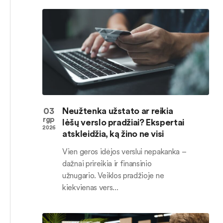
03
Neužtenka užstato ar reikia
rgp
lėšų verslo pradžiai? Ekspertai
2026
atskleidžia, ką žino ne visi
Vien geros idėjos verslui nepakanka –
dažnai prireikia ir finansinio
užnugario. Veiklos pradžioje ne
kiekvienas vers...