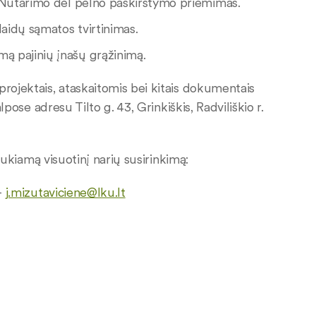
s. Nutarimo dėl pelno paskirstymo priėmimas.
laidų sąmatos tvirtinimas.
mą pajinių įnašų grąžinimą.
ektais, ataskaitomis bei kitais dokumentais
lpose adresu Tilto g. 43, Grinkiškis, Radviliškio r.
kiamą visuotinį narių susirinkimą:
–
j.mizutaviciene@lku.lt