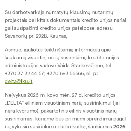
Su darbotvarkėje numatytų klausimų nutarimų
projektais bei kitais dokumentais kredito unijos nariai
gali susipažinti kredito unijos patalpose, adresu
Savanorių pr. 292B, Kaunas,
Asmuo, įgaliotas teikti išsamią informaciją apie
šaukiamą visuotinį narių susirinkimą kredito unijos
administracijos vadovė Vaida Stankevičienė, tel.:
+370 37 32 44 57; +370 683 56566, el. p.:
delta@lku.lt
.
Neįvykus 2026 m. kovo mėn. 27 d. kredito unijos
„DELTA“ eiliniam visuotiniam narių susirinkimui (jei
nėra kvorumo), pakartotinis eilinis visuotinis narių
susirinkimas, kuriame bus priimami sprendimai pagal
neįvykusio susirinkimo darbotvarkę, šaukiamas
2026