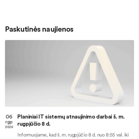
Paskutinės naujienos
06
Planiniai IT sistemų atnaujinimo darbai š. m.
rgp
rugpjūčio 8 d.
2026
Informuojame, kad š. m. rugpjūčio 8 d. nuo 8:55 val. iki