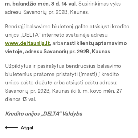
m. balandžio mėn. 3 d. 14
val
. Susirinkimas vyks
adresu Savanorių pr. 292B, Kaunas.
Bendrąjį balsavimo biuletenį galite atsisiųsti kredito
unijos „DELTA“ interneto svetainėje adresu
www.deltaunija.lt
,
arba
rasti klientų aptarnavimo
vietoje, adresu Savanorių pr. 292B, Kaunas
.
Užpildytus ir pasirašytus bendruosius balsavimo
biuletenius prašome pristatyti (įmesti) į kredito
unijos pašto dėžutę arba atsiųsti paštu adresu:
Savanorių pr. 292B, Kaunas iki š. m. kovo mėn. 27
dienos 13 val.
Kredito unijos „DELTA“ Valdyba
Atgal