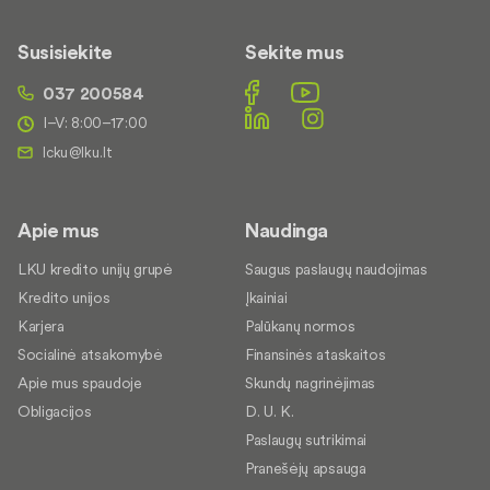
Susisiekite
Sekite mus
037 200584
I–V: 8:00–17:00
Apie mus
Naudinga
LKU kredito unijų grupė
Saugus paslaugų naudojimas
Kredito unijos
Įkainiai
Karjera
Palūkanų normos
Socialinė atsakomybė
Finansinės ataskaitos
Apie mus spaudoje
Skundų nagrinėjimas
Obligacijos
D. U. K.
Paslaugų sutrikimai
Pranešėjų apsauga