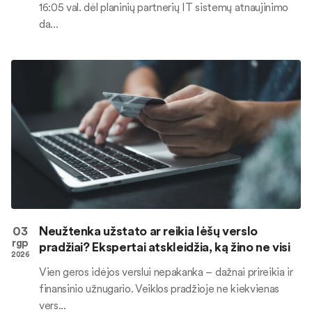
16:05 val. dėl planinių partnerių IT sistemų atnaujinimo
da...
03
Neužtenka užstato ar reikia lėšų verslo
rgp
pradžiai? Ekspertai atskleidžia, ką žino ne visi
2026
Vien geros idėjos verslui nepakanka – dažnai prireikia ir
finansinio užnugario. Veiklos pradžioje ne kiekvienas
vers...