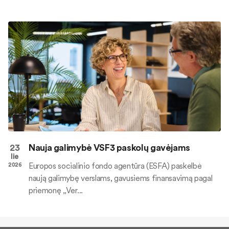
23
Nauja galimybė VSF3 paskolų gavėjams
lie
Europos socialinio fondo agentūra (ESFA) paskelbė
2026
naują galimybę verslams, gavusiems finansavimą pagal
priemonę „Ver...