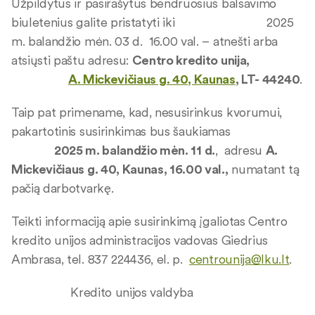
Užpildytus ir pasirašytus bendruosius balsavimo
biuletenius galite pristatyti iki 2025
m. balandžio mėn. 03 d. 16.00 val. – atnešti arba
atsiųsti paštu adresu:
Centro kredito unija,
A. Mickevičiaus g. 40, Kaunas
, LT- 44240
.
Taip pat primename, kad, nesusirinkus kvorumui,
pakartotinis susirinkimas bus šaukiamas
2025 m. balandžio mėn. 11 d.
, adresu
A.
Mickevičiaus g. 40, Kaunas, 16.00 val.,
numatant tą
pačią darbotvarkę.
Teikti informaciją apie susirinkimą įgaliotas Centro
kredito unijos administracijos vadovas Giedrius
Ambrasa, tel. 837 224436, el. p.
centrounija@lku.lt
.
Kredito unijos valdyba