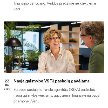
finansinio užnugario. Veiklos pradžioje ne kiekvienas
vers...
23
Nauja galimybė VSF3 paskolų gavėjams
lie
Europos socialinio fondo agentūra (ESFA) paskelbė
2026
naują galimybę verslams, gavusiems finansavimą pagal
priemonę „Ver...