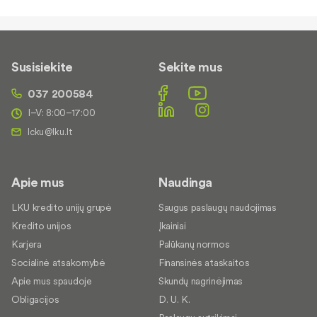
Susisiekite
Sekite mus
037 200584
I–V: 8:00–17:00
Apie mus
Naudinga
LKU kredito unijų grupė
Saugus paslaugų naudojimas
Kredito unijos
Įkainiai
Karjera
Palūkanų normos
Socialinė atsakomybė
Finansinės ataskaitos
Apie mus spaudoje
Skundų nagrinėjimas
Obligacijos
D. U. K.