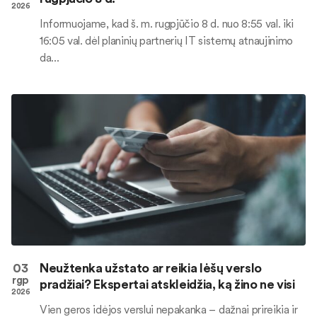
2026
Informuojame, kad š. m. rugpjūčio 8 d. nuo 8:55 val. iki
16:05 val. dėl planinių partnerių IT sistemų atnaujinimo
da...
03
Neužtenka užstato ar reikia lėšų verslo
rgp
pradžiai? Ekspertai atskleidžia, ką žino ne visi
2026
Vien geros idėjos verslui nepakanka – dažnai prireikia ir