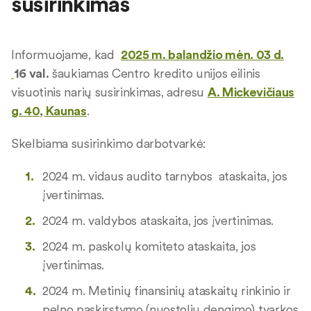
susirinkimas
Informuojame, kad
2025 m. balandžio mėn. 03 d.
16 val.
šaukiamas Centro kredito unijos eilinis
visuotinis narių susirinkimas, adresu
A. Mickevičiaus
g. 40, Kaunas
.
Skelbiama susirinkimo darbotvarkė:
2024 m. vidaus audito tarnybos ataskaita, jos
įvertinimas.
2024 m. valdybos ataskaita, jos įvertinimas.
2024 m. paskolų komiteto ataskaita, jos
įvertinimas.
2024 m. Metinių finansinių ataskaitų rinkinio ir
pelno paskirstymo (nuostolių dengimo) tvarkos