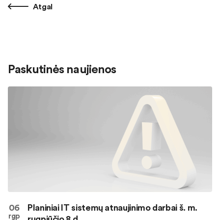
Atgal
Paskutinės naujienos
06
Planiniai IT sistemų atnaujinimo darbai š. m.
rgp
rugpjūčio 8 d.