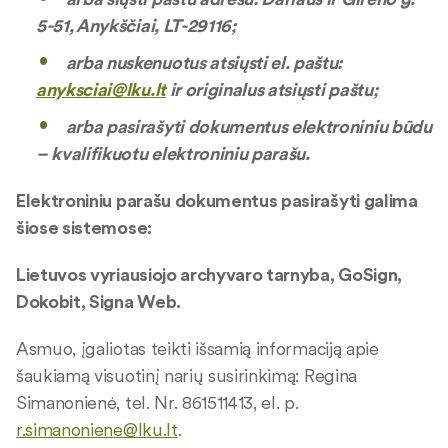
5-51, Anykščiai, LT-29116;
arba nuskenuotus atsiųsti el. paštu:
anyksciai@lku.lt
ir originalus atsiųsti paštu;
arba pasirašyti dokumentus elektroniniu būdu
– kvalifikuotu elektroniniu parašu.
Elektroniniu parašu dokumentus pasirašyti galima
šiose sistemose:
Lietuvos vyriausiojo archyvaro tarnyba, GoSign,
Dokobit, Signa Web.
Asmuo, įgaliotas teikti išsamią informaciją apie
šaukiamą visuotinį narių susirinkimą: Regina
Simanonienė, tel. Nr. 861511413, el. p.
r.simanoniene@lku.lt
.