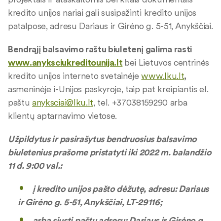
kredito unijos nariai gali susipažinti kredito unijos
patalpose, adresu Dariaus ir Girėno g. 5-51, Anykščiai.
Bendrąjį balsavimo raštu biuletenį galima rasti
www.anyksciukreditounija.lt
bei Lietuvos centrinės
kredito unijos interneto svetainėje
www.lku.lt
,
asmeninėje i-Unijos paskyroje, taip pat kreipiantis el.
paštu
anyksciai@lku.lt
, tel. +37038159290 arba
klientų aptarnavimo vietose.
Užpildytus ir pasirašytus bendruosius balsavimo
biuletenius prašome pristatyti iki 2022 m. balandžio
11 d. 9:00 val.:
į kredito unijos pašto dėžutę, adresu: Dariaus
ir Girėno g. 5-51, Anykščiai, LT-29116;
arba siųsti paštu adresu: Dariaus ir Girėno g.