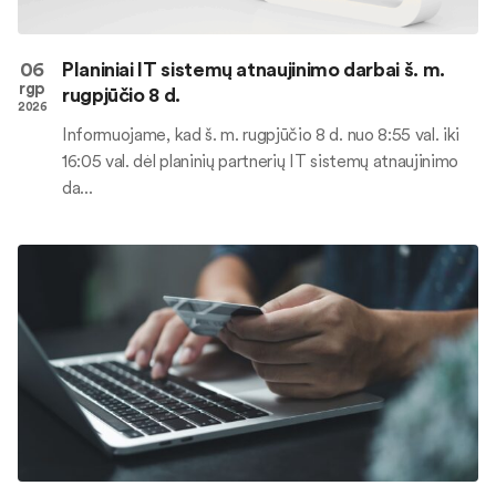
06
Planiniai IT sistemų atnaujinimo darbai š. m.
rgp
rugpjūčio 8 d.
2026
Informuojame, kad š. m. rugpjūčio 8 d. nuo 8:55 val. iki
16:05 val. dėl planinių partnerių IT sistemų atnaujinimo
da...