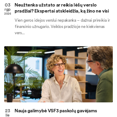
03
Neužtenka užstato ar reikia lėšų verslo
rgp
pradžiai? Ekspertai atskleidžia, ką žino ne visi
2026
Vien geros idėjos verslui nepakanka – dažnai prireikia ir
finansinio užnugario. Veiklos pradžioje ne kiekvienas
vers...
23
Nauja galimybė VSF3 paskolų gavėjams
lie