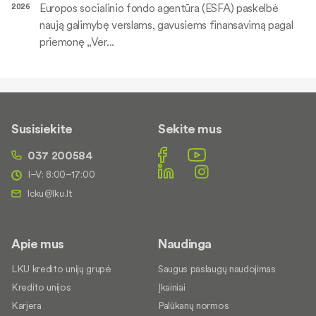
Europos socialinio fondo agentūra (ESFA) paskelbė
2026
naują galimybę verslams, gavusiems finansavimą pagal
priemonę „Ver...
Susisiekite
Sekite mus
037 200584
I–V: 8:00–17:00
Apie mus
Naudinga
LKU kredito unijų grupė
Saugus paslaugų naudojimas
Kredito unijos
Įkainiai
Karjera
Palūkanų normos