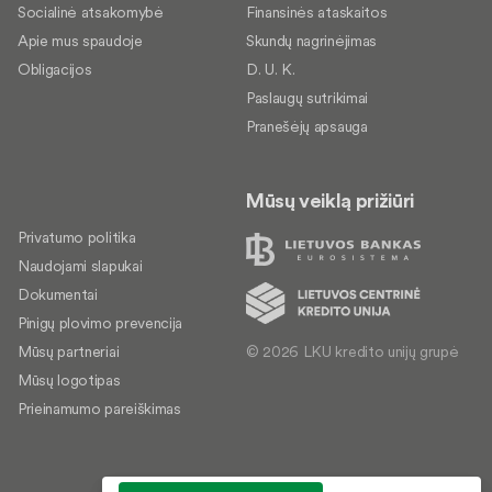
Socialinė atsakomybė
Finansinės ataskaitos
Apie mus spaudoje
Skundų nagrinėjimas
Obligacijos
D. U. K.
Paslaugų sutrikimai
Pranešėjų apsauga
Mūsų veiklą prižiūri
Privatumo politika
Naudojami slapukai
Dokumentai
Pinigų plovimo prevencija
© 2026 LKU kredito unijų grupė
Mūsų partneriai
Mūsų logotipas
Prieinamumo pareiškimas