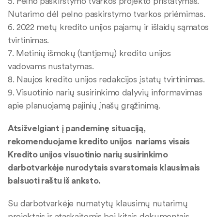
5. Pelno paskirstymo tvarkos projekto pristatymas.
Nutarimo dėl pelno paskirstymo tvarkos priėmimas.
6. 2022 metų kredito unijos pajamų ir išlaidų sąmatos
tvirtinimas.
7. Metinių išmokų (tantjemų) kredito unijos
vadovams nustatymas.
8. Naujos kredito unijos redakcijos įstatų tvirtinimas.
9. Visuotinio narių susirinkimo dalyvių informavimas
apie planuojamą pajinių įnašų grąžinimą.
Atsižvelgiant į pandeminę situaciją,
rekomenduojame kredito unijos nariams visais
Kredito unijos visuotinio narių susirinkimo
darbotvarkėje nurodytais svarstomais klausimais
balsuoti raštu iš anksto.
Su darbotvarkėje numatytų klausimų nutarimų
projektais ir ataskaitomis bei kitais dokumentais