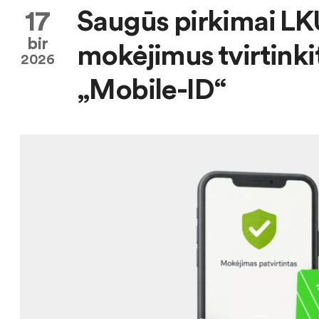
17
Saugūs pirkimai LKU
bir
mokėjimus tvirtinkit
2026
„Mobile-ID“