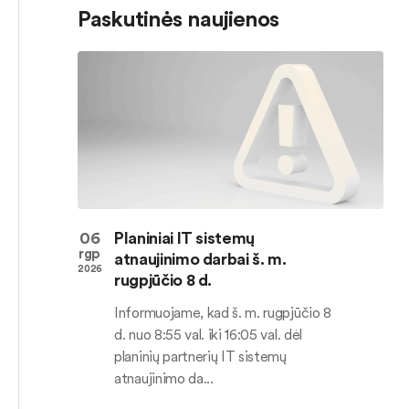
Paskutinės naujienos
06
Planiniai IT sistemų
rgp
atnaujinimo darbai š. m.
2026
rugpjūčio 8 d.
Informuojame, kad š. m. rugpjūčio 8
d. nuo 8:55 val. iki 16:05 val. dėl
planinių partnerių IT sistemų
atnaujinimo da...