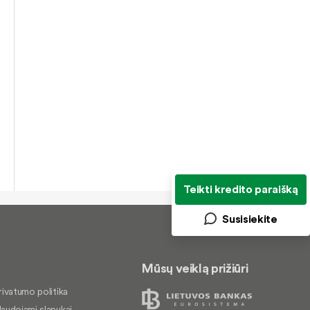
Teikti kredito paraišką
Susisiekite
Mūsų veiklą prižiūri
rivatumo politika
audojami slapukai