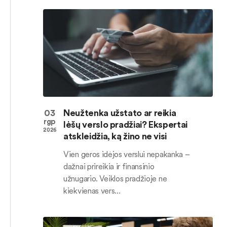
03
Neužtenka užstato ar reikia
rgp
lėšų verslo pradžiai? Ekspertai
2026
atskleidžia, ką žino ne visi
Vien geros idėjos verslui nepakanka –
dažnai prireikia ir finansinio
užnugario. Veiklos pradžioje ne
kiekvienas vers...