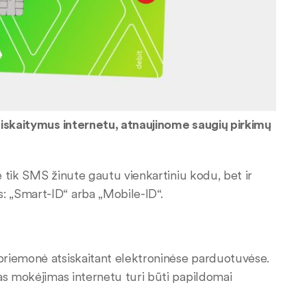
siskaitymus internetu, atnaujinome saugių pirkimų
ne tik SMS žinute gautu vienkartiniu kodu, bet ir
: „Smart-ID“ arba „Mobile-ID“.
priemonė atsiskaitant elektroninėse parduotuvėse.
as mokėjimas internetu turi būti papildomai