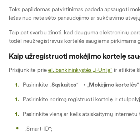
Toks papildomas patvirtinimas padeda apsaugoti mokė
lėšas nuo neteisėto panaudojimo ar sukčiavimo atvej
Taip pat svarbu žinoti, kad dauguma elektroninių pa
todėl neužregistravus kortelės saugiems pirkimams gal
Kaip užregistruoti mokėjimo kortelę sa
Prisijunkite prie
el. bankininkystės „i-Unija“
ir atlikite
Pasirinkite „
Sąskaitos
“ → „
Mokėjimo kortelės
“
Pasirinkite norimą registruoti kortelę ir stulpelyj
Pasirinkite vieną ar kelis atsiskaitymų internetu t
„Smart-ID“;