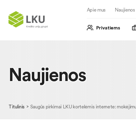
Apie mus
Naujienos
Privatiems
Naujienos
Titulinis
Saugūs pirkimai LKU kortelėmis internete: mokėjimus