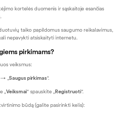
jimo kortelės duomenis ir sąskaitoje esančias
ų.
rduotuvių taiko papildomus saugumo reikalavimus,
i nepavykti atsiskaityti internetu.
ugiems pirkimams?
 šiuos veiksmus:
 → „
Saugus pirkimas
“.
e „
Veiksmai
“ spauskite „
Registruoti
“.
virtinimo būdą (galite pasirinkti kelis):