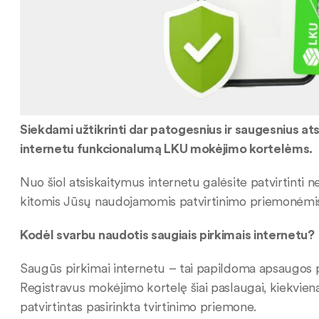
Siekdami užtikrinti dar patogesnius ir saugesnius at
internetu funkcionalumą LKU mokėjimo kortelėms.
Nuo šiol atsiskaitymus internetu galėsite patvirtinti 
kitomis Jūsų naudojamomis patvirtinimo priemonėmis
Kodėl svarbu naudotis saugiais pirkimais internetu?
Saugūs pirkimai internetu – tai papildoma apsaugos 
Registravus mokėjimo kortelę šiai paslaugai, kiekvien
patvirtintas pasirinkta tvirtinimo priemone.