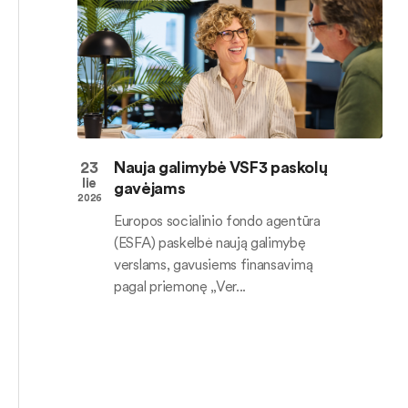
23
Nauja galimybė VSF3 paskolų
lie
gavėjams
2026
Europos socialinio fondo agentūra
(ESFA) paskelbė naują galimybę
verslams, gavusiems finansavimą
pagal priemonę „Ver...