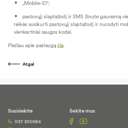
„Mobile-ID“;
pastovųjį slaptažodį ir SMS žinute gaunamą vie
reikės susikurti pastovųjį slaptažodį ir nurodyti mo
vienkartiniai saugos kodai.
Plačiau apie paslaugą
čia
.
Atgal
Susisiekite
Sekite mus
037 200584