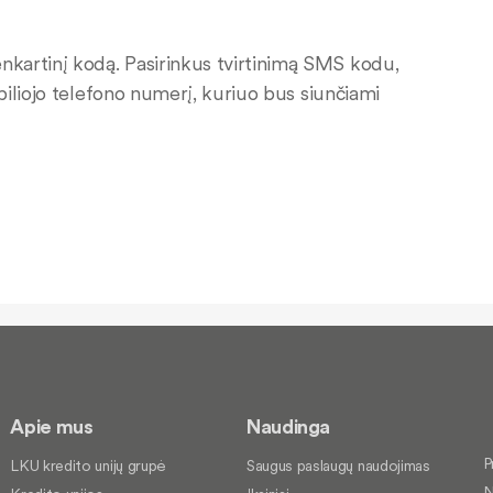
nkartinį kodą. Pasirinkus tvirtinimą SMS kodu,
biliojo telefono numerį, kuriuo bus siunčiami
Apie mus
Naudinga
P
LKU kredito unijų grupė
Saugus paslaugų naudojimas
N