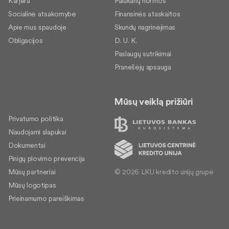
Karjera
Palūkanų normos
Socialinė atsakomybė
Finansinės ataskaitos
Apie mus spaudoje
Skundų nagrinėjimas
Obligacijos
D. U. K.
Paslaugų sutrikimai
Pranešėjų apsauga
Mūsų veiklą prižiūri
Privatumo politika
Naudojami slapukai
Dokumentai
Pinigų plovimo prevencija
© 2026 LKU kredito unijų grupė
Mūsų partneriai
Mūsų logotipas
Prieinamumo pareiškimas