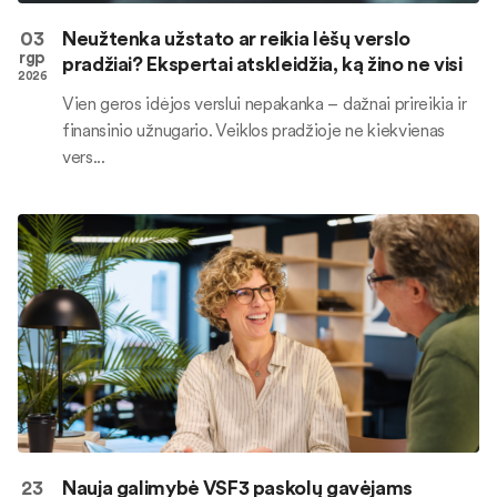
03
Neužtenka užstato ar reikia lėšų verslo
rgp
pradžiai? Ekspertai atskleidžia, ką žino ne visi
2026
Vien geros idėjos verslui nepakanka – dažnai prireikia ir
finansinio užnugario. Veiklos pradžioje ne kiekvienas
vers...
23
Nauja galimybė VSF3 paskolų gavėjams