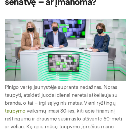
senatvę – ar įmanoma?
Pinigo vertę jaunystėje supranta nedažnas. Noras
taupyti, atsidėti juodai dienai neretai atkeliauja su
branda, o tai – irgi sąlyginis matas. Vieni ryžtingų
taupymo
veiksmų imasi 30-ies, kiti apie finansinį
raštingumą ir drausmę susimąsto atšventę 50-metį
ar vėliau. Ką apie mūsų taupymo įpročius mano