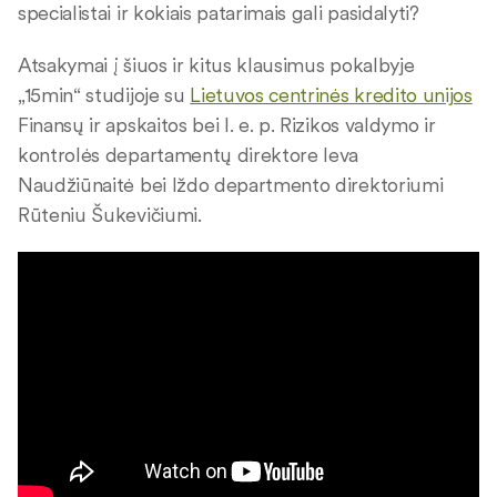
specialistai ir kokiais patarimais gali pasidalyti?
Atsakymai į šiuos ir kitus klausimus pokalbyje
„15min“ studijoje su
Lietuvos centrinės kredito unijos
Finansų ir apskaitos bei l. e. p. Rizikos valdymo ir
kontrolės departamentų direktore Ieva
Naudžiūnaitė bei Iždo departmento direktoriumi
Rūteniu Šukevičiumi.