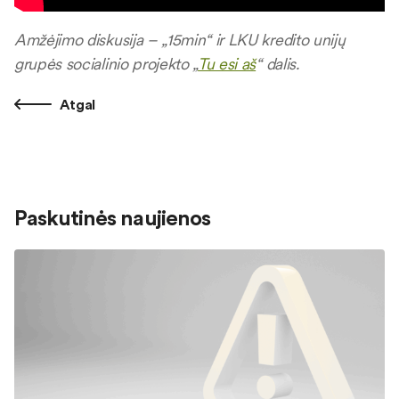
Amžėjimo diskusija – „15min“ ir LKU kredito unijų
grupės socialinio projekto „
Tu esi aš
“ dalis.
Atgal
Paskutinės naujienos