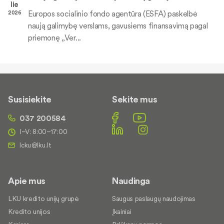
lie
Europos socialinio fondo agentūra (ESFA) paskelbė
2026
naują galimybę verslams, gavusiems finansavimą pagal
priemonę „Ver...
Susisiekite
Sekite mus
037 200584
I–V: 8:00–17:00
Apie mus
Naudinga
LKU kredito unijų grupė
Saugus paslaugų naudojimas
Kredito unijos
Įkainiai