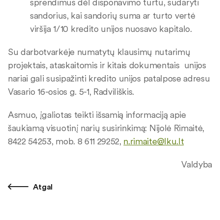
sprendimus dėl disponavimo turtu, sudaryti
sandorius, kai sandorių suma ar turto vertė
viršija 1/10 kredito unijos nuosavo kapitalo.
Su darbotvarkėje numatytų klausimų nutarimų
projektais, ataskaitomis ir kitais dokumentais unijos
nariai gali susipažinti kredito unijos patalpose adresu
Vasario 16-osios g. 5-1, Radviliškis.
Asmuo, įgaliotas teikti išsamią informaciją apie
šaukiamą visuotinį narių susirinkimą: Nijolė Rimaitė,
8422 54253, mob. 8 611 29252,
n.rimaite@lku.lt
Valdyba
Atgal