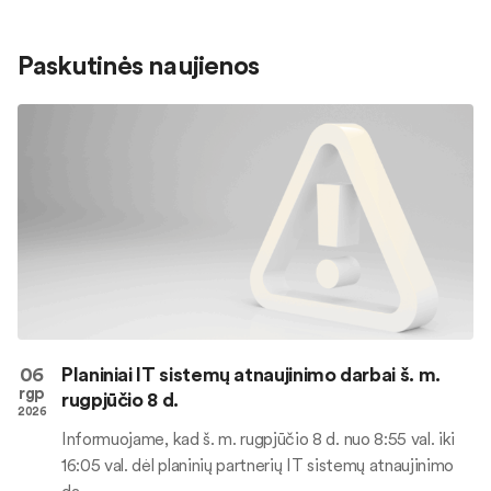
Paskutinės naujienos
06
Planiniai IT sistemų atnaujinimo darbai š. m.
rgp
rugpjūčio 8 d.
2026
Informuojame, kad š. m. rugpjūčio 8 d. nuo 8:55 val. iki
16:05 val. dėl planinių partnerių IT sistemų atnaujinimo
da...