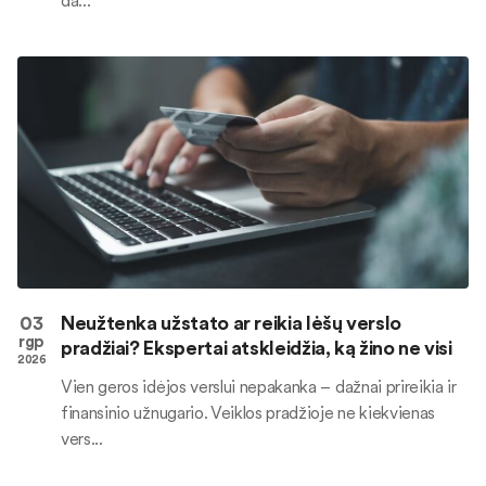
03
Neužtenka užstato ar reikia lėšų verslo
rgp
pradžiai? Ekspertai atskleidžia, ką žino ne visi
2026
Vien geros idėjos verslui nepakanka – dažnai prireikia ir
finansinio užnugario. Veiklos pradžioje ne kiekvienas
vers...