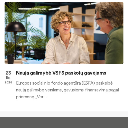
23
Nauja galimybė VSF3 paskolų gavėjams
lie
Europos socialinio fondo agentūra (ESFA) paskelbė
2026
naują galimybę verslams, gavusiems finansavimą pagal
priemonę „Ver...