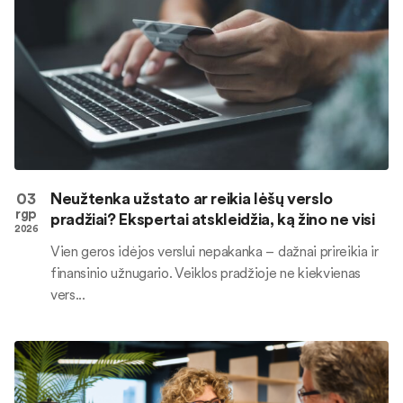
03
Neužtenka užstato ar reikia lėšų verslo
rgp
pradžiai? Ekspertai atskleidžia, ką žino ne visi
2026
Vien geros idėjos verslui nepakanka – dažnai prireikia ir
finansinio užnugario. Veiklos pradžioje ne kiekvienas
vers...