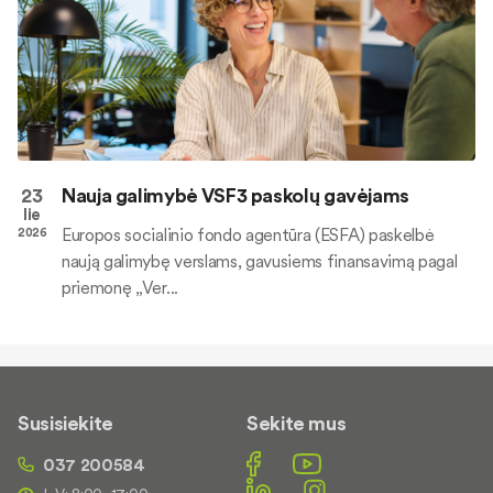
23
Nauja galimybė VSF3 paskolų gavėjams
lie
Europos socialinio fondo agentūra (ESFA) paskelbė
2026
naują galimybę verslams, gavusiems finansavimą pagal
priemonę „Ver...
Susisiekite
Sekite mus
037 200584