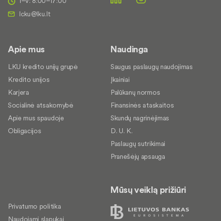
I–V: 8:00–17:00
Apie mus
Naudinga
LKU kredito unijų grupė
Saugus paslaugų naudojimas
Kredito unijos
Įkainiai
Karjera
Palūkanų normos
Socialinė atsakomybė
Finansinės ataskaitos
Apie mus spaudoje
Skundų nagrinėjimas
Obligacijos
D. U. K.
Paslaugų sutrikimai
Pranešėjų apsauga
Mūsų veiklą prižiūri
Privatumo politika
Naudojami slapukai