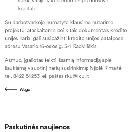
suma viršija 1/10 kredito unijos nuosavo
kapitalo.
Su darbotvarkėje numatyto klausimo nutarimo
projektu, ataskaitomis bei kitais dokumentais kredito
unijos nariai gali susipažinti kredito unijos patalpose
adresu Vasario 16-osios g. 5-1, Radviliškis.
Asmuo, įgaliotas teikti išsamią informaciją apie
šaukiamą visuotinį narių susirinkimą: Nijolė Rimaitė;
tel. 8422 54253, el. paštas
rku@lku.lt
Atgal
Paskutinės naujienos