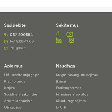
Susisiekite
Sekite mus
037 200584
I–V: 8:00–17:00
Apie mus
Naudinga
LKU kredito unijų grupė
Saugus paslaugų naudojimas
Kredito unijos
Įkainiai
Karjera
Palūkanų normos
Socialinė atsakomybė
Finansinės ataskaitos
Apie mus spaudoje
Skundų nagrinėjimas
Obligacijos
D. U. K.