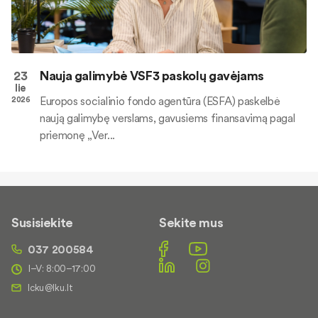
23
Nauja galimybė VSF3 paskolų gavėjams
lie
Europos socialinio fondo agentūra (ESFA) paskelbė
2026
naują galimybę verslams, gavusiems finansavimą pagal
priemonę „Ver...
Susisiekite
Sekite mus
037 200584
I–V: 8:00–17:00