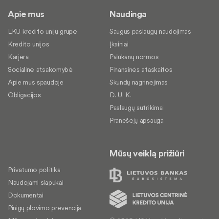
Apie mus
Naudinga
LKU kredito unijų grupė
Saugus paslaugų naudojimas
Kredito unijos
Įkainiai
Karjera
Palūkanų normos
Socialinė atsakomybė
Finansinės ataskaitos
Apie mus spaudoje
Skundų nagrinėjimas
Obligacijos
D. U. K.
Paslaugų sutrikimai
Pranešėjų apsauga
Mūsų veiklą prižiūri
Privatumo politika
Naudojami slapukai
Dokumentai
Pinigų plovimo prevencija