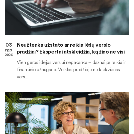
03
Neužtenka užstato ar reikia lėšų verslo
rgp
pradžiai? Ekspertai atskleidžia, ką žino ne visi
2026
Vien geros idėjos verslui nepakanka – dažnai prireikia ir
finansinio užnugario. Veiklos pradžioje ne kiekvienas
vers...