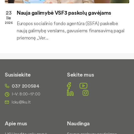
23
Nauja galimybė VSF3 paskolų gavėjams
lie
Europos socialinio fondo agentūra (ESFA) paskelbė
2026
naują galimybę verslams, gavusiems finansavimą pagal
priemonę „Ver...
Susisiekite
Sekite mus
037 200584
I–V: 8:00–17:00
Apie mus
Naudinga