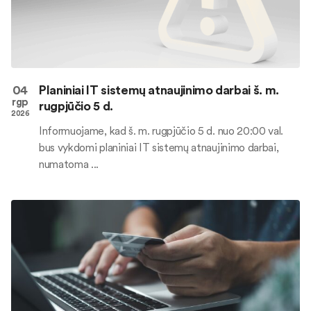
04
Planiniai IT sistemų atnaujinimo darbai š. m.
rgp
rugpjūčio 5 d.
2026
Informuojame, kad š. m. rugpjūčio 5 d. nuo 20:00 val.
bus vykdomi planiniai IT sistemų atnaujinimo darbai,
numatoma ...