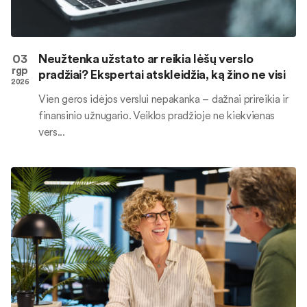
03
Neužtenka užstato ar reikia lėšų verslo
rgp
pradžiai? Ekspertai atskleidžia, ką žino ne visi
2026
Vien geros idėjos verslui nepakanka – dažnai prireikia ir
finansinio užnugario. Veiklos pradžioje ne kiekvienas
vers...