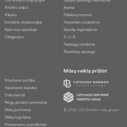
LKU kredito unijų grupė
Saugus paslaugų naudojimas
Kredito unijos
Įkainiai
Karjera
Palūkanų normos
Socialinė atsakomybė
Finansinės ataskaitos
Apie mus spaudoje
Skundų nagrinėjimas
Obligacijos
D. U. K.
Paslaugų sutrikimai
Pranešėjų apsauga
Mūsų veiklą prižiūri
Privatumo politika
Naudojami slapukai
Dokumentai
Pinigų plovimo prevencija
© 2026 LKU kredito unijų grupė
Mūsų partneriai
Mūsų logotipas
Prieinamumo pareiškimas