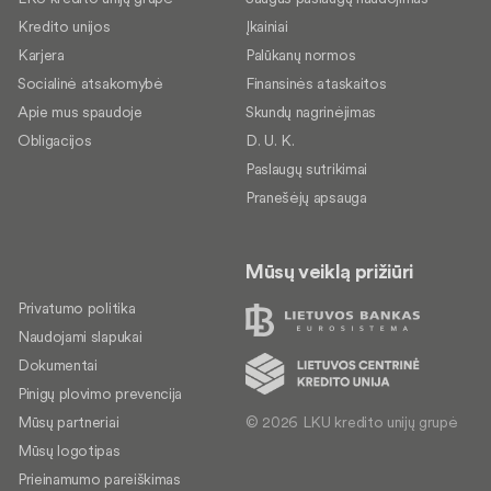
Kredito unijos
Įkainiai
Karjera
Palūkanų normos
Socialinė atsakomybė
Finansinės ataskaitos
Apie mus spaudoje
Skundų nagrinėjimas
Obligacijos
D. U. K.
Paslaugų sutrikimai
Pranešėjų apsauga
Mūsų veiklą prižiūri
Privatumo politika
Naudojami slapukai
Dokumentai
Pinigų plovimo prevencija
© 2026 LKU kredito unijų grupė
Mūsų partneriai
Mūsų logotipas
Prieinamumo pareiškimas