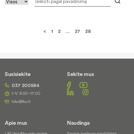
<
1
2
…
27
28
Susisiekite
Sekite mus
037 200584
I–V: 8:00–17:00
Apie mus
Naudinga
LKU kredito unijų grupė
Saugus paslaugų naudojimas