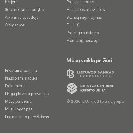
Karjera
Palūkanų normos
Socialinė atsakomybė
Finansinės ataskaitos
Apie mus spaudoje
Skundų nagrinėjimas
Obligacijos
D. U. K.
Paslaugų sutrikimai
Pranešėjų apsauga
Mūsų veiklą prižiūri
Privatumo politika
Naudojami slapukai
Dokumentai
Pinigų plovimo prevencija
© 2026 LKU kredito unijų grupė
Mūsų partneriai
Mūsų logotipas
Prieinamumo pareiškimas