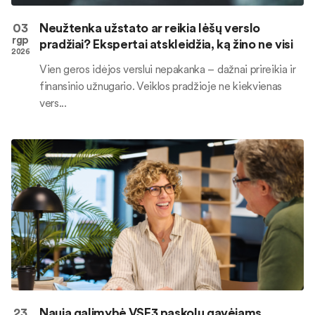
03
Neužtenka užstato ar reikia lėšų verslo
rgp
pradžiai? Ekspertai atskleidžia, ką žino ne visi
2026
Vien geros idėjos verslui nepakanka – dažnai prireikia ir
finansinio užnugario. Veiklos pradžioje ne kiekvienas
vers...
23
Nauja galimybė VSF3 paskolų gavėjams