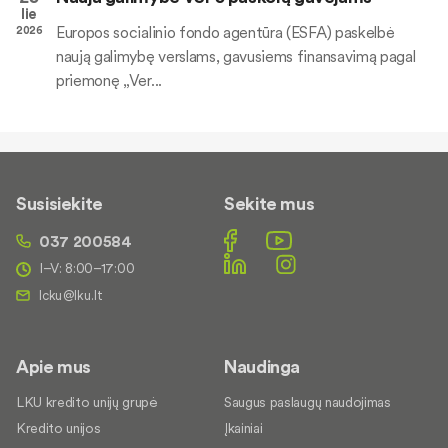
lie
Europos socialinio fondo agentūra (ESFA) paskelbė
2026
naują galimybę verslams, gavusiems finansavimą pagal
priemonę „Ver...
Susisiekite
Sekite mus
037 200584
I–V: 8:00–17:00
Apie mus
Naudinga
LKU kredito unijų grupė
Saugus paslaugų naudojimas
Kredito unijos
Įkainiai