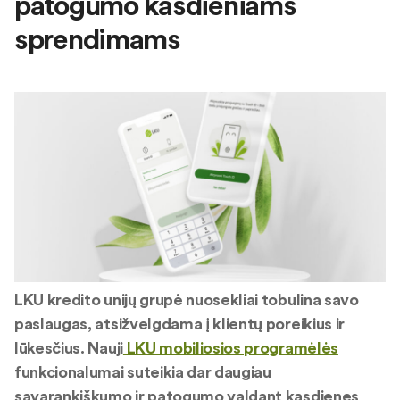
patogumo kasdieniams
sprendimams
LKU kredito unijų grupė nuosekliai tobulina savo
paslaugas, atsižvelgdama į klientų poreikius ir
lūkesčius. Nauji
LKU mobiliosios programėlės
funkcionalumai suteikia dar daugiau
savarankiškumo ir patogumo valdant kasdienes