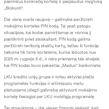
pasirinkus konkrečią kortelę ir paspaudus mygtuką
„Blokuoti“.
Dar viena svarbi naujovė – galimybė peržiūrėti
mokėjimo kortelės PIN kodą. Tai ypač patogu
situacijose, kai kodas pamirštamas ar norima jį
pasitikrinti prieš atsiskaitant. PIN kodą galima
peržiūrėti neribotą skaičių kartų, tačiau ši funkcija
taikoma tik toms kortelėms, kurios išduotos nuo
2025 m. rugsėjo 5 d., ir nėra prieinama tais atvejais,
kai PIN kodas buvo pakeistas „Medus“ bankomate.
LKU kredito unijų grupė ir toliau aktyviai plečia
programėlės funkcijas ir artimiausiu metu
planuojama įdiegti galimybę aktyvuoti mokėjimo
kortelę tiesiogiai per LKU mobiliąją programėlę.
Šie atnaujinimai – dar vienas žingsnis siekiant, kad