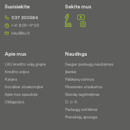
Susisiekite
Sekite mus
037 200584
I–V: 8:00–17:00
Apie mus
Naudinga
LKU kredito unijų grupė
Saugus paslaugų naudojimas
Kredito unijos
Įkainiai
Karjera
Palūkanų normos
Socialinė atsakomybė
Finansinės ataskaitos
Apie mus spaudoje
Skundų nagrinėjimas
Obligacijos
D. U. K.
Paslaugų sutrikimai
Pranešėjų apsauga