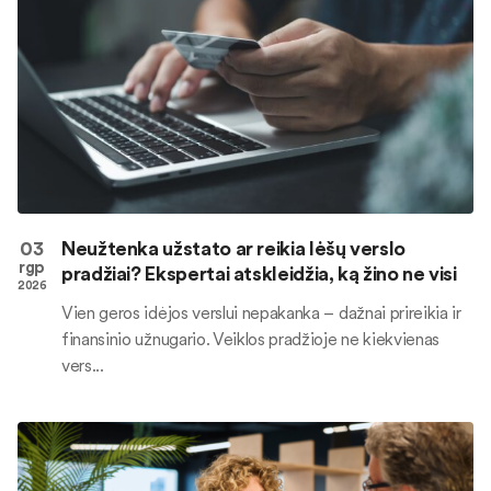
03
Neužtenka užstato ar reikia lėšų verslo
rgp
pradžiai? Ekspertai atskleidžia, ką žino ne visi
2026
Vien geros idėjos verslui nepakanka – dažnai prireikia ir
finansinio užnugario. Veiklos pradžioje ne kiekvienas
vers...