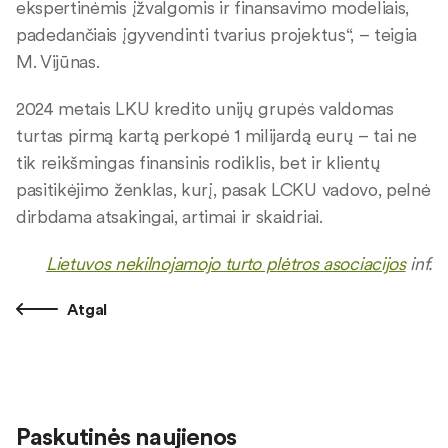
ekspertinėmis įžvalgomis ir finansavimo modeliais,
padedančiais įgyvendinti tvarius projektus“, – teigia
M. Vijūnas.
2024 metais LKU kredito unijų grupės valdomas
turtas pirmą kartą perkopė 1 milijardą eurų – tai ne
tik reikšmingas finansinis rodiklis, bet ir klientų
pasitikėjimo ženklas, kurį, pasak LCKU vadovo, pelnė
dirbdama atsakingai, artimai ir skaidriai.
Lietuvos nekilnojamojo turto plėtros asociacijos
inf.
Atgal
Paskutinės naujienos