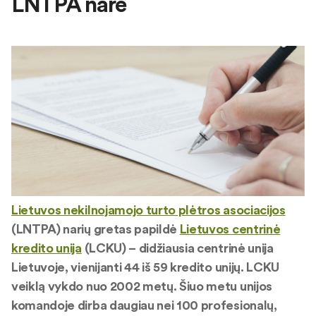
LNTPA nare
Lietuvos nekilnojamojo turto plėtros asociacijos
(LNTPA) narių gretas papildė
Lietuvos centrinė
kredito unija
(LCKU) – didžiausia centrinė unija
Lietuvoje, vienijanti 44 iš 59 kredito unijų. LCKU
veiklą vykdo nuo 2002 metų. Šiuo metu unijos
komandoje dirba daugiau nei 100 profesionalų,