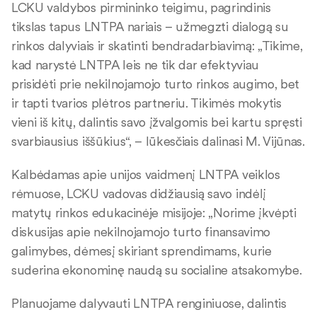
LCKU valdybos pirmininko teigimu, pagrindinis
tikslas tapus LNTPA nariais – užmegzti dialogą su
rinkos dalyviais ir skatinti bendradarbiavimą: „Tikime,
kad narystė LNTPA leis ne tik dar efektyviau
prisidėti prie nekilnojamojo turto rinkos augimo, bet
ir tapti tvarios plėtros partneriu. Tikimės mokytis
vieni iš kitų, dalintis savo įžvalgomis bei kartu spręsti
svarbiausius iššūkius“, – lūkesčiais dalinasi M. Vijūnas.
Kalbėdamas apie unijos vaidmenį LNTPA veiklos
rėmuose, LCKU vadovas didžiausią savo indėlį
matytų rinkos edukacinėje misijoje: „Norime įkvėpti
diskusijas apie nekilnojamojo turto finansavimo
galimybes, dėmesį skiriant sprendimams, kurie
suderina ekonominę naudą su socialine atsakomybe.
Planuojame dalyvauti LNTPA renginiuose, dalintis