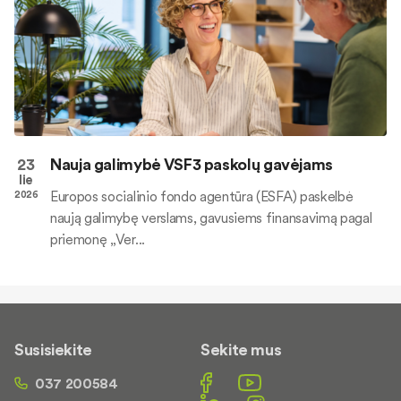
23
Nauja galimybė VSF3 paskolų gavėjams
lie
Europos socialinio fondo agentūra (ESFA) paskelbė
2026
naują galimybę verslams, gavusiems finansavimą pagal
priemonę „Ver...
Susisiekite
Sekite mus
037 200584