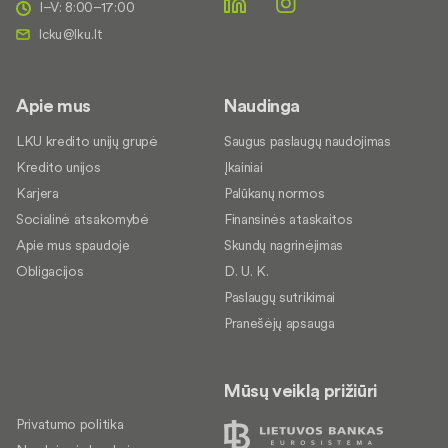
I–V: 8:00–17:00
Apie mus
Naudinga
LKU kredito unijų grupė
Saugus paslaugų naudojimas
Kredito unijos
Įkainiai
Karjera
Palūkanų normos
Socialinė atsakomybė
Finansinės ataskaitos
Apie mus spaudoje
Skundų nagrinėjimas
Obligacijos
D. U. K.
Paslaugų sutrikimai
Pranešėjų apsauga
Mūsų veiklą prižiūri
Privatumo politika