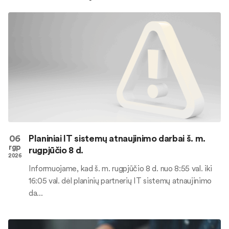
06
Planiniai IT sistemų atnaujinimo darbai š. m.
rgp
rugpjūčio 8 d.
2026
Informuojame, kad š. m. rugpjūčio 8 d. nuo 8:55 val. iki
16:05 val. dėl planinių partnerių IT sistemų atnaujinimo
da...