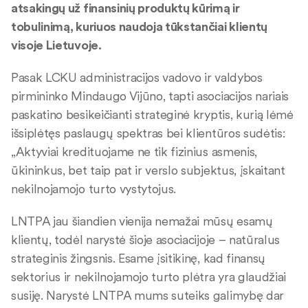
atsakingų už finansinių produktų kūrimą ir
tobulinimą, kuriuos naudoja tūkstančiai klientų
visoje Lietuvoje.
Pasak LCKU administracijos vadovo ir valdybos
pirmininko Mindaugo Vijūno, tapti asociacijos nariais
paskatino besikeičianti strateginė kryptis, kurią lėmė
išsiplėtęs paslaugų spektras bei klientūros sudėtis:
„Aktyviai kredituojame ne tik fizinius asmenis,
ūkininkus, bet taip pat ir verslo subjektus, įskaitant
nekilnojamojo turto vystytojus.
LNTPA jau šiandien vienija nemažai mūsų esamų
klientų, todėl narystė šioje asociacijoje – natūralus
strateginis žingsnis. Esame įsitikinę, kad finansų
sektorius ir nekilnojamojo turto plėtra yra glaudžiai
susiję. Narystė LNTPA mums suteiks galimybę dar