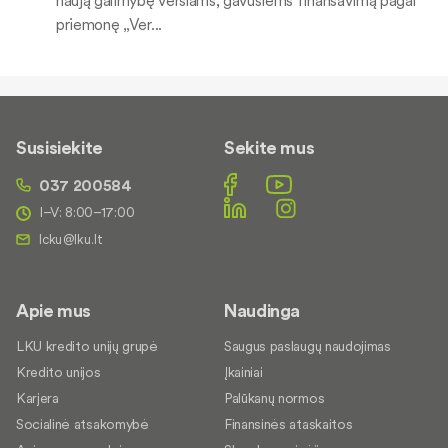
priemonę „Ver...
Susisiekite
Sekite mus
037 200584
I–V: 8:00–17:00
Apie mus
Naudinga
LKU kredito unijų grupė
Saugus paslaugų naudojimas
Kredito unijos
Įkainiai
Karjera
Palūkanų normos
Socialinė atsakomybė
Finansinės ataskaitos