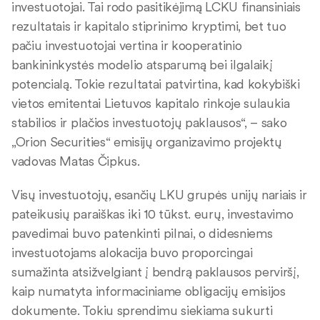
investuotojai. Tai rodo pasitikėjimą LCKU finansiniais
rezultatais ir kapitalo stiprinimo kryptimi, bet tuo
pačiu investuotojai vertina ir kooperatinio
bankininkystės modelio atsparumą bei ilgalaikį
potencialą. Tokie rezultatai patvirtina, kad kokybiški
vietos emitentai Lietuvos kapitalo rinkoje sulaukia
stabilios ir plačios investuotojų paklausos“, – sako
„Orion Securities“ emisijų organizavimo projektų
vadovas Matas Čipkus.
Visų investuotojų, esančių LKU grupės unijų nariais ir
pateikusių paraiškas iki 10 tūkst. eurų, investavimo
pavedimai buvo patenkinti pilnai, o didesniems
investuotojams alokacija buvo proporcingai
sumažinta atsižvelgiant į bendrą paklausos perviršį,
kaip numatyta informaciniame obligacijų emisijos
dokumente. Tokiu sprendimu siekiama sukurti