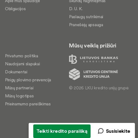
Apie mus spaudoje
Skundų nagrinėjimas
Obligacijos
D. U. K.
Paslaugų sutrikimai
Pranešėjų apsauga
Mūsų veiklą prižiūri
Privatumo politika
Naudojami slapukai
Dokumentai
Pinigų plovimo prevencija
© 2026 LKU kredito unijų grupė
Mūsų partneriai
Mūsų logotipas
Prieinamumo pareiškimas
Teikti kredito paraišką
Susisiekite