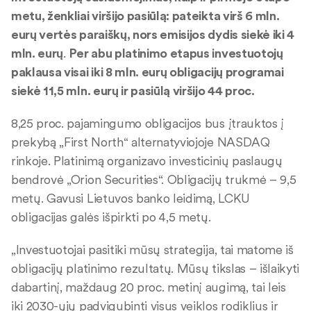
metu, ženkliai viršijo pasiūlą: pateikta virš 6 mln.
eurų vertės paraiškų, nors emisijos dydis siekė iki 4
mln. eurų
.
Per abu platinimo etapus investuotojų
paklausa visai iki 8 mln. eurų obligacijų programai
siekė 11,5 mln. eurų ir pasiūlą viršijo 44 proc.
8,25 proc. pajamingumo obligacijos bus įtrauktos į
prekybą „First North“ alternatyviojoje NASDAQ
rinkoje. Platinimą organizavo investicinių paslaugų
bendrovė „Orion Securities“. Obligacijų trukmė – 9,5
metų. Gavusi Lietuvos banko leidimą, LCKU
obligacijas galės išpirkti po 4,5 metų.
„Investuotojai pasitiki mūsų strategija, tai matome iš
obligacijų platinimo rezultatų. Mūsų tikslas – išlaikyti
dabartinį, maždaug 20 proc. metinį augimą, tai leis
iki 2030-ųjų padvigubinti visus veiklos rodiklius ir