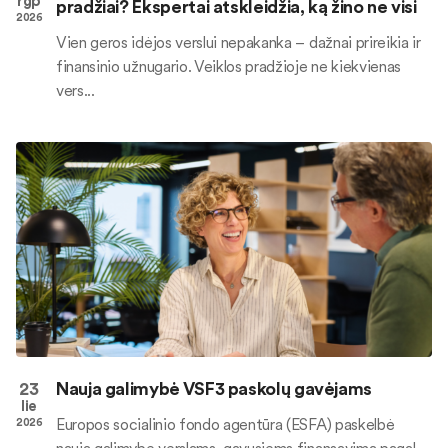
rgp
pradžiai? Ekspertai atskleidžia, ką žino ne visi
2026
Vien geros idėjos verslui nepakanka – dažnai prireikia ir
finansinio užnugario. Veiklos pradžioje ne kiekvienas
vers...
23
Nauja galimybė VSF3 paskolų gavėjams
lie
Europos socialinio fondo agentūra (ESFA) paskelbė
2026
naują galimybę verslams, gavusiems finansavimą pagal