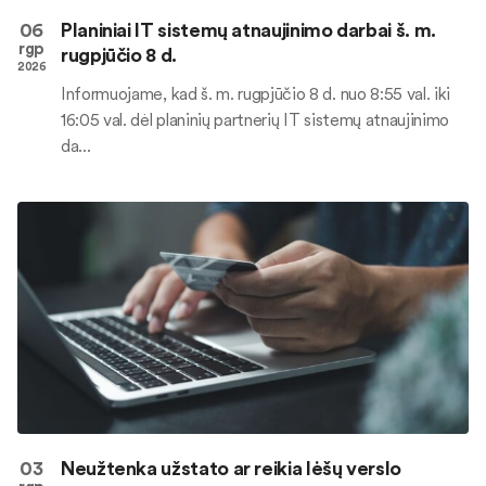
06
Planiniai IT sistemų atnaujinimo darbai š. m.
rgp
rugpjūčio 8 d.
2026
Informuojame, kad š. m. rugpjūčio 8 d. nuo 8:55 val. iki
16:05 val. dėl planinių partnerių IT sistemų atnaujinimo
da...
03
Neužtenka užstato ar reikia lėšų verslo