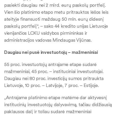
pasiekti daugiau nei 2 mlrd. eurų paskolų portfelį.
Vien šio platinimo etapo metu pritrauktos lėšos leis
ateityje finansuoti maždaug 50 mln. eurų didesnį
paskolų portfelį“, – sako 44 kredito unijas Lietuvoje
vienijančios LCKU valdybos pirmininkas ir
administracijos vadovas Mindaugas Vijūnas.
Daugiau nei pusė investuotojų – mažmeniniai
55 proc. investuotojų antrajame etape sudarė
mažmeniniai, 45 proc. – instituciniai investuotojai.
Daugiau nei 80 proc. investicijų sumos pritraukta
Lietuvoje, 10 proc. – Latvijoje, 7 proc. – Estijoje.
„Antrajame platinimo etape matėme dar aktyvesnį
institucinių investuotojų dalyvavimą, tačiau didžiausią
paklausos dalį ir toliau sudarė mažmeniniai