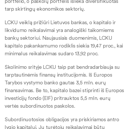
portfelio, o paskolų portfelis išlieka diversifikuotas
tarp skirtingų ekonomikos sektorių.
LCKU veiklą prižiūri Lietuvos bankas, o kapitalo ir
likvidumo reikalavimai yra analogiški taikomiems
bankų sektoriui. Naujausiais duomenimis, LCKU
kapitalo pakankamumo rodiklis siekia 19,47 proc., kai
minimalus reikalavimas sudaro 13,92 proc.
Skolinimo srityje LCKU taip pat bendradarbiauja su
tarptautinėmis finansų institucijomis. Iš Europos
Tarybos vystymo banko gautas 3,5 mln. eurų
finansavimas. Be to, kapitalo bazei stiprinti iš Europos
investicijų fondo (EIF) pritrauktos 5,5 mln. eurų
vertės subordinuotos paskolos.
Subordinuotosios obligacijos yra priskiriamos antro
lygio kapitalui. Jų turėtojų reikalavimai būtų