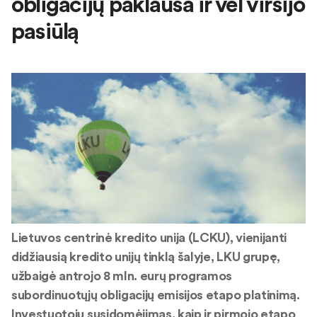
obligacijų paklausa ir vėl viršijo
pasiūlą
Lietuvos centrinė kredito unija (LCKU), vienijanti
didžiausią kredito unijų tinklą šalyje, LKU grupę,
užbaigė antrojo 8 mln. eurų programos
subordinuotųjų obligacijų emisijos etapo platinimą.
Investuotojų susidomėjimas, kaip ir pirmojo etapo