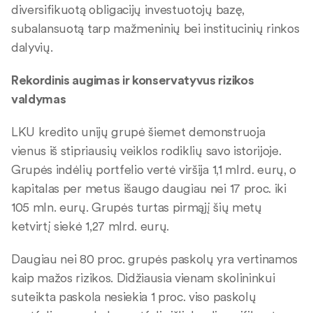
diversifikuotą obligacijų investuotojų bazę,
subalansuotą tarp mažmeninių bei institucinių rinkos
dalyvių.
Rekordinis augimas ir konservatyvus rizikos
valdymas
LKU kredito unijų grupė šiemet demonstruoja
vienus iš stipriausių veiklos rodiklių savo istorijoje.
Grupės indėlių portfelio vertė viršija 1,1 mlrd. eurų, o
kapitalas per metus išaugo daugiau nei 17 proc. iki
105 mln. eurų. Grupės turtas pirmąjį šių metų
ketvirtį siekė 1,27 mlrd. eurų.
Daugiau nei 80 proc. grupės paskolų yra vertinamos
kaip mažos rizikos. Didžiausia vienam skolininkui
suteikta paskola nesiekia 1 proc. viso paskolų